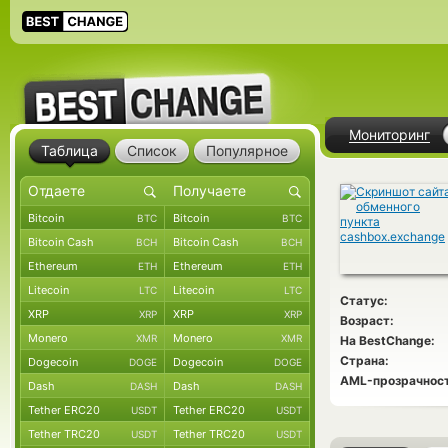
Мониторинг
Таблица
Список
Популярное
Bitcoin
Bitcoin
BTC
BTC
Bitcoin Cash
Bitcoin Cash
BCH
BCH
Ethereum
Ethereum
ETH
ETH
Litecoin
Litecoin
LTC
LTC
Статус:
XRP
XRP
XRP
XRP
Возраст:
Monero
Monero
XMR
XMR
На BestChange:
Страна:
Dogecoin
Dogecoin
DOGE
DOGE
AML-прозрачност
Dash
Dash
DASH
DASH
Tether ERC20
Tether ERC20
USDT
USDT
Tether TRC20
Tether TRC20
USDT
USDT