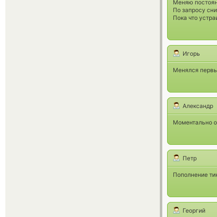
Меняю постоян
По запросу сни
Пока что устра
Игорь
Менялся первый
Александр
Моментально о
Петр
Пополнение тин
Георгий