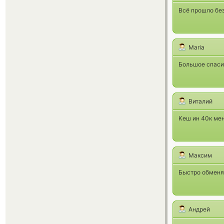
Всё прошло без
Maria
Большое спасиб
Виталий
Кеш ин 40к мен
Максим
Быстро обменя
Андрей