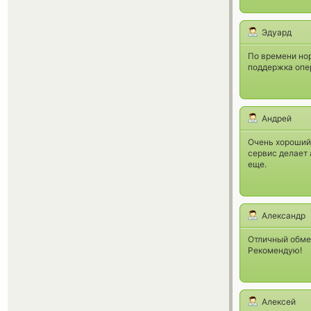
Эдуард
По времени нор
поддержка опер
Андрей
Очень хороший 
сервис делает 
еще.
Александр
Отличный обмен
Рекомендую!
Алексей