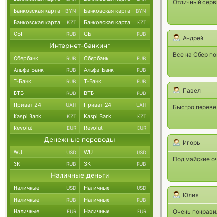
Отличный серв
Банковская карта
Банковская карта
BYN
BYN
Банковская карта
Банковская карта
KZT
KZT
СБП
СБП
RUB
RUB
Андрей
Интернет-банкинг
Все на Сбер по
Сбербанк
Сбербанк
RUB
RUB
Альфа-Банк
Альфа-Банк
RUB
RUB
Т-Банк
Т-Банк
RUB
RUB
Павел
ВТБ
ВТБ
RUB
RUB
Приват 24
Приват 24
UAH
UAH
Быстро перевел
Kaspi Bank
Kaspi Bank
KZT
KZT
Revolut
Revolut
EUR
EUR
Денежные переводы
Игорь
WU
WU
USD
USD
Под майские оч
ЗК
ЗК
RUB
RUB
Наличные деньги
Наличные
Наличные
USD
USD
Юлия
Наличные
Наличные
RUB
RUB
Наличные
Наличные
Очень понравил
EUR
EUR