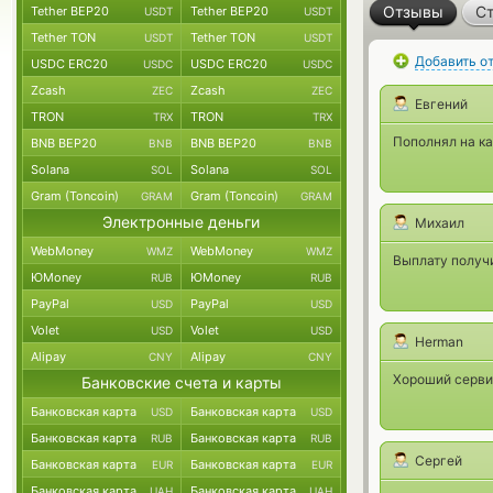
Отзывы
Ст
Tether BEP20
Tether BEP20
USDT
USDT
Tether TON
Tether TON
USDT
USDT
Добавить о
USDC ERC20
USDC ERC20
USDC
USDC
Zcash
Zcash
ZEC
ZEC
Евгений
TRON
TRON
TRX
TRX
Пополнял на ка
BNB BEP20
BNB BEP20
BNB
BNB
Solana
Solana
SOL
SOL
Gram (Toncoin)
Gram (Toncoin)
GRAM
GRAM
Электронные деньги
Михаил
WebMoney
WebMoney
WMZ
WMZ
Выплату получи
ЮMoney
ЮMoney
RUB
RUB
PayPal
PayPal
USD
USD
Volet
Volet
USD
USD
Herman
Alipay
Alipay
CNY
CNY
Хороший серви
Банковские счета и карты
Банковская карта
Банковская карта
USD
USD
Банковская карта
Банковская карта
RUB
RUB
Сергей
Банковская карта
Банковская карта
EUR
EUR
Банковская карта
Банковская карта
UAH
UAH