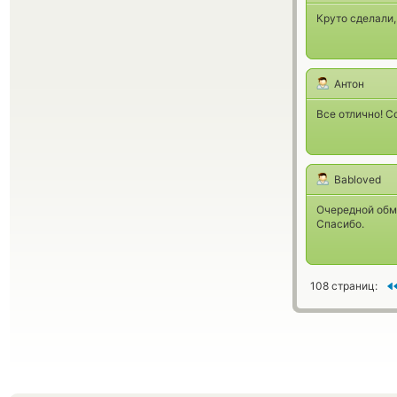
Круто сделали,
Антон
Все отлично! С
Babloved
Очередной обм
Спасибо.
108 страниц: