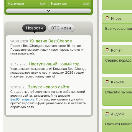
Наличные
Наличные
UAH
UAH
Игорь
Новости
BTC-кран
Все хорошо, ка
19-летие BestChange
19.06.2026
Проект BestChange отмечает свое 19-летие!
Поздравляем всех наших партнеров, коллег и
Roman
пользователей.
Сервис порядоч
Наступающий Новый год
25.12.2025
Уважаемые пользователи! Команда BestChange
поздравляет всех с наступающим 2026 годом
и желает всего наилучшего!
Кирилл
Запуск нового сайта
12.11.2025
С радостью объявляем о начале работы новой
Спасибо за обм
версии сайта, запущенной на домене
BestChange.biz
. Приглашаем оценить дизайн,
протестировать функциональность и оставить
обратную связь.
Андрей
Наконец нашел 