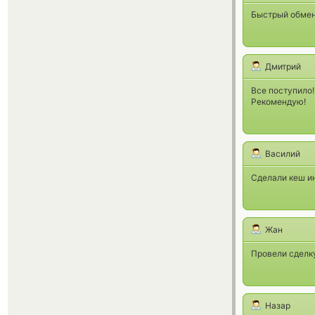
Быстрый обмен 
Дмитрий
Все поступило!
Рекомендую!
Василий
Сделали кеш ин
Жан
Провели сделку
Назар