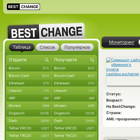
Мониторинг
Таблица
Список
Популярное
Bitcoin
Bitcoin
BTC
BTC
Bitcoin Cash
Bitcoin Cash
BCH
BCH
Ethereum
Ethereum
ETH
ETH
Litecoin
Litecoin
LTC
LTC
Статус:
XRP
XRP
XRP
XRP
Возраст:
Monero
Monero
XMR
XMR
На BestChange:
Страна:
Dogecoin
Dogecoin
DOGE
DOGE
AML-прозрачност
Dash
Dash
DASH
DASH
Tether ERC20
Tether ERC20
USDT
USDT
Tether TRC20
Tether TRC20
USDT
USDT