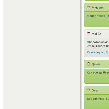
Мишаня
Менял тезер на
Mail22
Оператор обмен
что выглядит 
Развернуть
(
3
)
Денис
Как всегда без
Олег
Все отлично, б