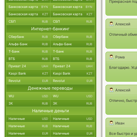
Прекрасная по
Банковская карта
Банковская карта
BYN
BYN
Банковская карта
Банковская карта
KZT
KZT
СБП
СБП
RUB
RUB
Алексей
Интернет-банкинг
Отличный обме
Сбербанк
Сбербанк
RUB
RUB
Альфа-Банк
Альфа-Банк
RUB
RUB
Т-Банк
Т-Банк
RUB
RUB
Рома
ВТБ
ВТБ
RUB
RUB
Приват 24
Приват 24
UAH
UAH
Благодарю. Усд
Kaspi Bank
Kaspi Bank
KZT
KZT
Revolut
Revolut
EUR
EUR
Денежные переводы
Алексей
WU
WU
USD
USD
Отлично, быст
ЗК
ЗК
RUB
RUB
Наличные деньги
Наличные
Наличные
USD
USD
Иван
Наличные
Наличные
RUB
RUB
Наличные
Наличные
Все быстро и у
EUR
EUR