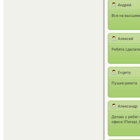
Андрей
Все на высшем 
Алексей
Ребята сделали
Evgeny
Пушка ракета
Александр
Делаю у ребят 
офисе (Питер).