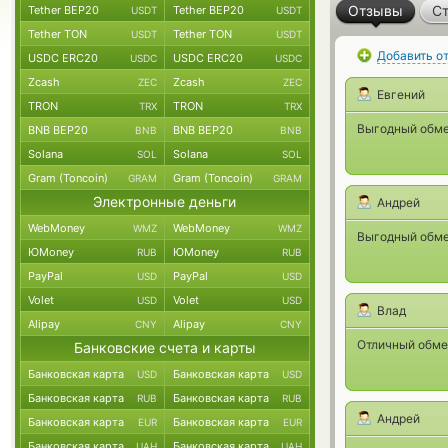
Отзывы
Ст
Tether BEP20
Tether BEP20
USDT
USDT
Tether TON
Tether TON
USDT
USDT
Добавить о
USDC ERC20
USDC ERC20
USDC
USDC
Zcash
Zcash
ZEC
ZEC
Евгений
TRON
TRON
TRX
TRX
Выгодный обмен
BNB BEP20
BNB BEP20
BNB
BNB
Solana
Solana
SOL
SOL
Gram (Toncoin)
Gram (Toncoin)
GRAM
GRAM
Электронные деньги
Андрей
WebMoney
WebMoney
WMZ
WMZ
Выгодный обме
ЮMoney
ЮMoney
RUB
RUB
PayPal
PayPal
USD
USD
Volet
Volet
USD
USD
Влад
Alipay
Alipay
CNY
CNY
Отличный обме
Банковские счета и карты
Банковская карта
Банковская карта
USD
USD
Банковская карта
Банковская карта
RUB
RUB
Андрей
Банковская карта
Банковская карта
EUR
EUR
Банковская карта
Банковская карта
UAH
UAH