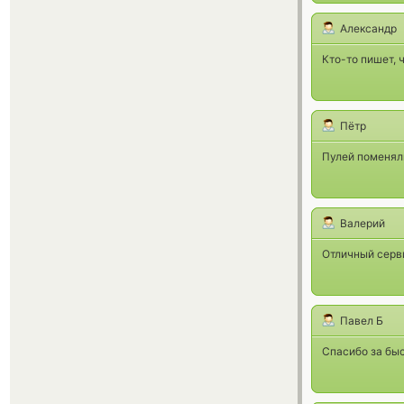
Александр
Кто-то пишет, 
Пётр
Пулей поменяли
Валерий
Отличный серв
Павел Б
Спасибо за быс