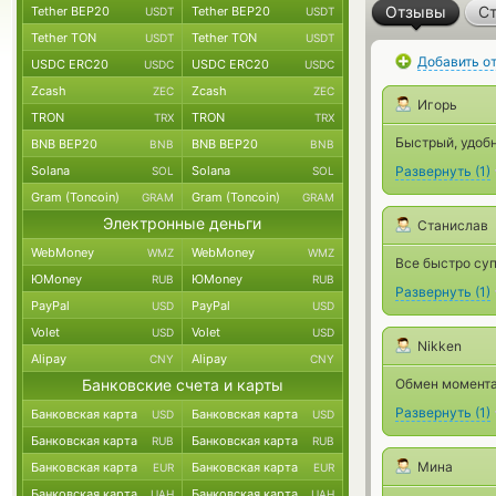
Отзывы
Ст
Tether BEP20
Tether BEP20
USDT
USDT
Tether TON
Tether TON
USDT
USDT
Добавить о
USDC ERC20
USDC ERC20
USDC
USDC
Zcash
Zcash
ZEC
ZEC
Игорь
TRON
TRON
TRX
TRX
Быстрый, удоб
BNB BEP20
BNB BEP20
BNB
BNB
Solana
Solana
Развернуть
(
1
)
SOL
SOL
Gram (Toncoin)
Gram (Toncoin)
GRAM
GRAM
Электронные деньги
Станислав
WebMoney
WebMoney
WMZ
WMZ
Все быстро су
ЮMoney
ЮMoney
RUB
RUB
Развернуть
(
1
)
PayPal
PayPal
USD
USD
Volet
Volet
USD
USD
Nikken
Alipay
Alipay
CNY
CNY
Банковские счета и карты
Обмен момента
Развернуть
(
1
)
Банковская карта
Банковская карта
USD
USD
Банковская карта
Банковская карта
RUB
RUB
Мина
Банковская карта
Банковская карта
EUR
EUR
Банковская карта
Банковская карта
UAH
UAH