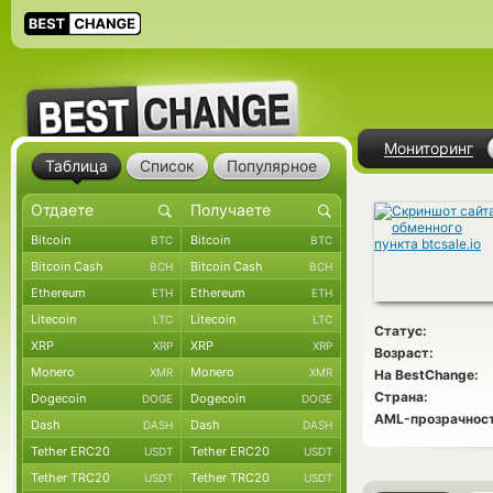
Мониторинг
Таблица
Список
Популярное
Bitcoin
Bitcoin
BTC
BTC
Bitcoin Cash
Bitcoin Cash
BCH
BCH
Ethereum
Ethereum
ETH
ETH
Litecoin
Litecoin
LTC
LTC
Статус:
XRP
XRP
XRP
XRP
Возраст:
Monero
Monero
XMR
XMR
На BestChange:
Страна:
Dogecoin
Dogecoin
DOGE
DOGE
AML-прозрачност
Dash
Dash
DASH
DASH
Tether ERC20
Tether ERC20
USDT
USDT
Tether TRC20
Tether TRC20
USDT
USDT