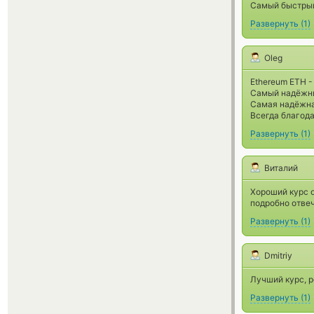
Самый быстрый
Развернуть
(
1
)
Oleg
Ethereum ETH 
Самый надёжны
Самая надёжна
Всегда благод
Развернуть
(
1
)
Виталий
Хороший курс о
подробно отве
Развернуть
(
1
)
Dmitriy
Лучший курс, 
Развернуть
(
1
)