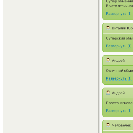
Супер обменник
В чате отлична
Развернуть
(
1
)
Виталий Юр
Суперский обме
Развернуть
(
1
)
Андрей
Отличный обме
Развернуть
(
1
)
Андрей
Просто мгновен
Развернуть
(
1
)
Человечек