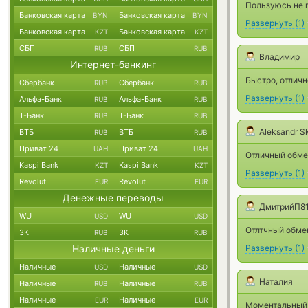
Пользуюсь не 
Банковская карта
Банковская карта
BYN
BYN
Развернуть
(
1
)
Банковская карта
Банковская карта
KZT
KZT
СБП
СБП
RUB
RUB
Владимир
Интернет-банкинг
Быстро, отличн
Сбербанк
Сбербанк
RUB
RUB
Развернуть
(
1
)
Альфа-Банк
Альфа-Банк
RUB
RUB
Т-Банк
Т-Банк
RUB
RUB
Aleksandr S
ВТБ
ВТБ
RUB
RUB
Приват 24
Приват 24
UAH
UAH
Отличный обме
Kaspi Bank
Kaspi Bank
KZT
KZT
Развернуть
(
1
)
Revolut
Revolut
EUR
EUR
Денежные переводы
ДмитрийП8
WU
WU
USD
USD
Отлтчный обме
ЗК
ЗК
RUB
RUB
Наличные деньги
Развернуть
(
1
)
Наличные
Наличные
USD
USD
Наталия
Наличные
Наличные
RUB
RUB
Наличные
Наличные
EUR
EUR
Моментальный 