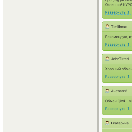
Отличный КУРС
Развернуть
(
1
)
Timilimax
Рекомендую, о
Развернуть
(
1
)
JohnTirred
Хороший обмен
Развернуть
(
1
)
Анатолий
Обмен Qiwi - M
Развернуть
(
1
)
Екатерина