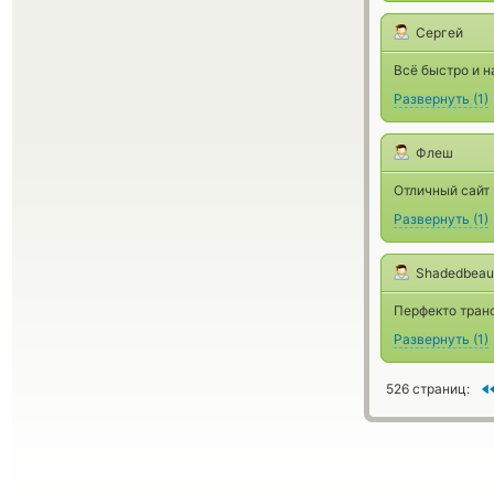
Сергей
Всё быстро и н
Развернуть
(
1
)
Флеш
Отличный сайт
Развернуть
(
1
)
Shadedbeau
Перфекто тран
Развернуть
(
1
)
526 страниц: