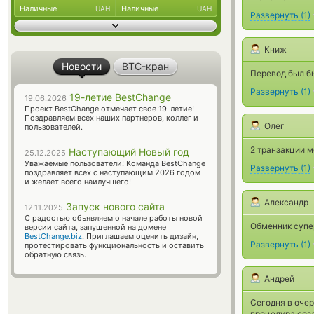
Наличные
Наличные
UAH
UAH
Развернуть
(
1
)
Книж
Новости
BTC-кран
Перевод был б
Развернуть
(
1
)
19-летие BestChange
19.06.2026
Проект BestChange отмечает свое 19-летие!
Поздравляем всех наших партнеров, коллег и
Олег
пользователей.
2 транзакции м
Наступающий Новый год
25.12.2025
Уважаемые пользователи! Команда BestChange
Развернуть
(
1
)
поздравляет всех с наступающим 2026 годом
и желает всего наилучшего!
Александр
Запуск нового сайта
12.11.2025
С радостью объявляем о начале работы новой
Обменник супе
версии сайта, запущенной на домене
BestChange.biz
. Приглашаем оценить дизайн,
Развернуть
(
1
)
протестировать функциональность и оставить
обратную связь.
Андрей
Сегодня в оче
процедура созд