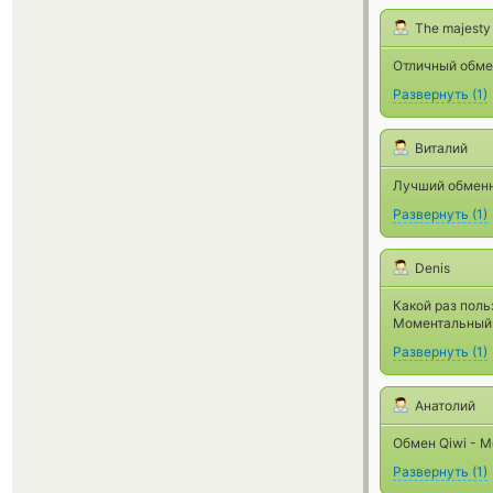
The majesty
Отличный обме
Развернуть
(
1
)
Виталий
Лучший обменн
Развернуть
(
1
)
Denis
Какой раз поль
Моментальный 
Развернуть
(
1
)
Анатолий
Обмен Qiwi - M
Развернуть
(
1
)