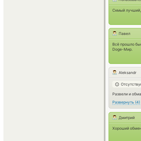
Скмый лучший,
Павел
Всё прошло бы
Doge-Мир.
Aleksandr
Отсутству
Развели и обма
Развернуть
(
4
)
Дмитрий
Хороший обмен