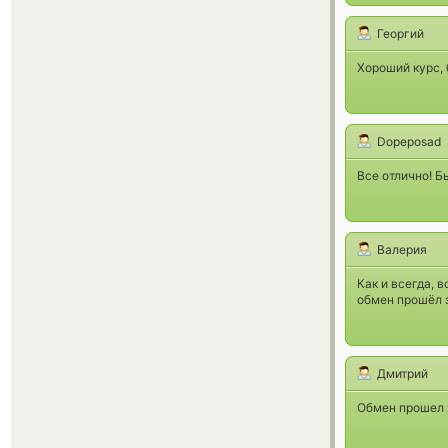
Георгий
Хороший курс, 
Dopeposad
Все отлично! Б
Валерия
Как и всегда, 
обмен прошёл з
Дмитрий
Обмен прошел 