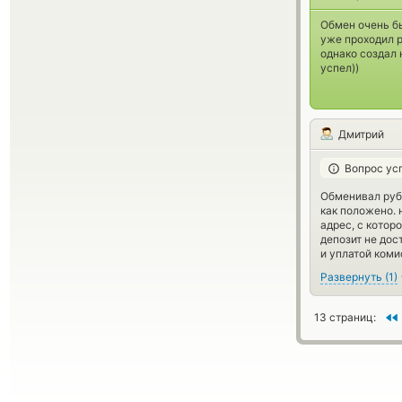
Обмен очень бы
уже проходил р
однако создал 
успел))
Дмитрий
Вопрос ус
Обменивал рубл
как положено. 
адрес, с котор
депозит не дос
и уплатой коми
Развернуть
(
1
)
13 страниц: