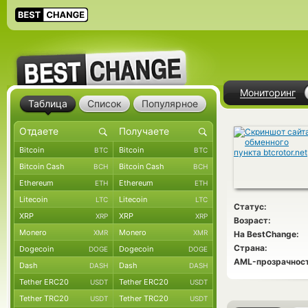
Мониторинг
Таблица
Список
Популярное
Bitcoin
Bitcoin
BTC
BTC
Bitcoin Cash
Bitcoin Cash
BCH
BCH
Ethereum
Ethereum
ETH
ETH
Litecoin
Litecoin
LTC
LTC
Статус:
XRP
XRP
XRP
XRP
Возраст:
Monero
Monero
XMR
XMR
На BestChange:
Страна:
Dogecoin
Dogecoin
DOGE
DOGE
AML-прозрачност
Dash
Dash
DASH
DASH
Tether ERC20
Tether ERC20
USDT
USDT
Tether TRC20
Tether TRC20
USDT
USDT