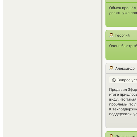
Обмен прошёл б
десять уже пол
Георгий
Очень быстрый 
Александр
Вопрос ус
Продавал Эфири
итоге пришлось
виду, что така
проблемы, то л
К техподдержке
поддержали, ус
Пользовате