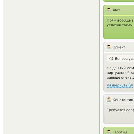
Alex
Прям вообще в
успехов таким
Клиент
Вопрос ус
На данный мом
виртуальной к
раньше очень д
Развернуть
(
9
)
Константин
Требуется селф
Георгий