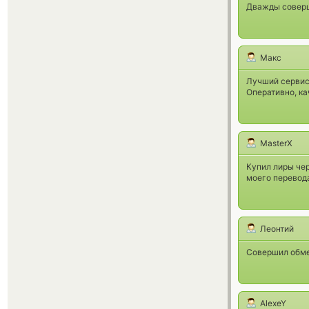
Дважды соверш
Макс
Лучший сервис!
Оперативно, ка
MasterX
Купил лиры чер
моего перевода
Леонтий
Совершил обмен
AlexeY