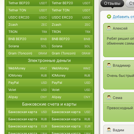
Отзывы
Ст
Tether BEP20
Tether BEP20
USDT
USDT
Tether TON
Tether TON
USDT
USDT
Добавить о
USDC ERC20
USDC ERC20
USDC
USDC
Zcash
Zcash
ZEC
ZEC
Алексей
TRON
TRON
TRX
TRX
Ребят решил оп
BNB BEP20
BNB BEP20
BNB
BNB
обменник самый
Solana
Solana
SOL
SOL
Gram (Toncoin)
Gram (Toncoin)
GRAM
GRAM
Электронные деньги
Владимир
WebMoney
WebMoney
WMZ
WMZ
ЮMoney
ЮMoney
Очень быстрый
RUB
RUB
PayPal
PayPal
USD
USD
Volet
Volet
USD
USD
Alipay
Alipay
CNY
CNY
Сема
Банковские счета и карты
Превосходный 
Банковская карта
Банковская карта
USD
USD
Банковская карта
Банковская карта
RUB
RUB
Банковская карта
Банковская карта
EUR
EUR
Вадим
Банковская карта
Банковская карта
UAH
UAH