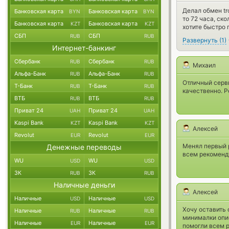
Делал обмен tr
Банковская карта
Банковская карта
BYN
BYN
то 72 часа, ск
Банковская карта
Банковская карта
KZT
KZT
хотите быстро 
СБП
СБП
RUB
RUB
Развернуть
(
1
)
Интернет-банкинг
Сбербанк
Сбербанк
RUB
RUB
Михаил
Альфа-Банк
Альфа-Банк
RUB
RUB
Отличный серви
Т-Банк
Т-Банк
RUB
RUB
качественно. 
ВТБ
ВТБ
RUB
RUB
Приват 24
Приват 24
UAH
UAH
Kaspi Bank
Kaspi Bank
KZT
KZT
Алексей
Revolut
Revolut
EUR
EUR
Менял первый р
Денежные переводы
всем рекоменд
WU
WU
USD
USD
ЗК
ЗК
RUB
RUB
Наличные деньги
Алексей
Наличные
Наличные
USD
USD
Хочу оставить 
Наличные
Наличные
RUB
RUB
минималки опис
Наличные
Наличные
EUR
EUR
помогли всем 