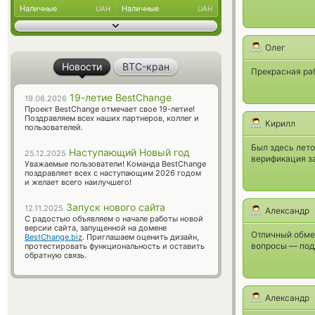
Наличные
Наличные
UAH
UAH
Олег
Новости
BTC-кран
Прекрасная раб
19-летие BestChange
19.06.2026
Проект BestChange отмечает свое 19-летие!
Поздравляем всех наших партнеров, коллег и
Кирилл
пользователей.
Был здесь лето
Наступающий Новый год
25.12.2025
верификация з
Уважаемые пользователи! Команда BestChange
поздравляет всех с наступающим 2026 годом
и желает всего наилучшего!
Запуск нового сайта
12.11.2025
Александр
С радостью объявляем о начале работы новой
версии сайта, запущенной на домене
Отличный обме
BestChange.biz
. Приглашаем оценить дизайн,
вопросы — под
протестировать функциональность и оставить
обратную связь.
Александр