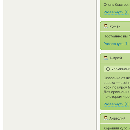
Очень быстро, 
Развернуть
(
1
)
Роман
Постоянно им 
Развернуть
(
1
)
Андрей
Упоминани
Спасение от чё
связка — usdt п
крон по курсу 
Для сравнения:
некоторыми рос
Развернуть
(
1
)
Анатолий
Хороший курс,