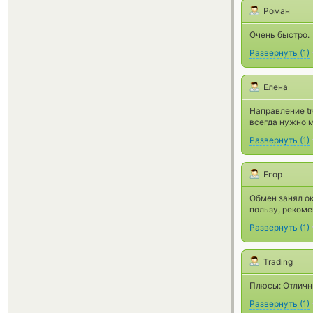
Роман
Очень быстро.
Развернуть
(
1
)
Елена
Направление tr
всегда нужно м
Развернуть
(
1
)
Егор
Обмен занял ок
пользу, реком
Развернуть
(
1
)
Trading
Плюсы: Отличны
Развернуть
(
1
)