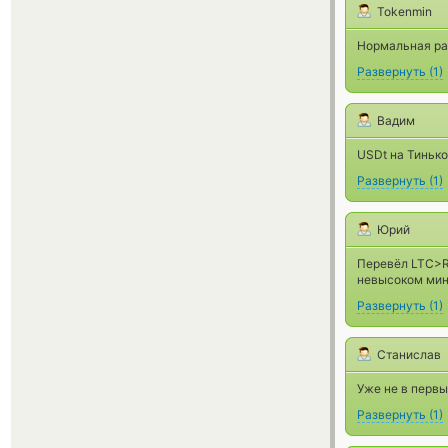
Tokenmin
Нормальная ра
Развернуть
(
1
)
Вадим
USDt на Тинько
Развернуть
(
1
)
Юрий
Перевёл LTC>RU
невысоком мин
Развернуть
(
1
)
Станислав
Уже не в первы
Развернуть
(
1
)