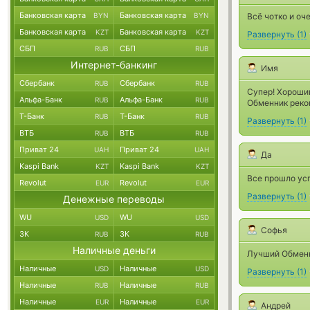
Банковская карта
Банковская карта
BYN
BYN
Всё чотко и оч
Банковская карта
Банковская карта
KZT
KZT
Развернуть
(
1
)
СБП
СБП
RUB
RUB
Интернет-банкинг
Имя
Сбербанк
Сбербанк
RUB
RUB
Супер! Хороший
Альфа-Банк
Альфа-Банк
RUB
RUB
Обменник реко
Т-Банк
Т-Банк
RUB
RUB
Развернуть
(
1
)
ВТБ
ВТБ
RUB
RUB
Приват 24
Приват 24
UAH
UAH
Да
Kaspi Bank
Kaspi Bank
KZT
KZT
Все прошло усп
Revolut
Revolut
EUR
EUR
Развернуть
(
1
)
Денежные переводы
WU
WU
USD
USD
Софья
ЗК
ЗК
RUB
RUB
Наличные деньги
Лучший Обменн
Наличные
Наличные
USD
USD
Развернуть
(
1
)
Наличные
Наличные
RUB
RUB
Наличные
Наличные
EUR
EUR
Андрей