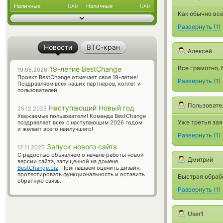
Наличные
Наличные
UAH
UAH
Как обычно все
Развернуть
(
1
)
Новости
BTC-кран
Алексей
Все грамотно, 
19-летие BestChange
19.06.2026
Проект BestChange отмечает свое 19-летие!
Развернуть
(
1
)
Поздравляем всех наших партнеров, коллег и
пользователей.
Пользовате
Наступающий Новый год
25.12.2025
Уважаемые пользователи! Команда BestChange
Уже третья зая
поздравляет всех с наступающим 2026 годом
и желает всего наилучшего!
Развернуть
(
1
)
Запуск нового сайта
12.11.2025
С радостью объявляем о начале работы новой
Дмитрий
версии сайта, запущенной на домене
BestChange.biz
. Приглашаем оценить дизайн,
протестировать функциональность и оставить
Быстрая обрабо
обратную связь.
Развернуть
(
1
)
User1