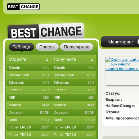
Мониторинг
Таблица
Список
Популярное
Bitcoin
Bitcoin
BTC
BTC
Bitcoin Cash
Bitcoin Cash
BCH
BCH
Ethereum
Ethereum
ETH
ETH
Litecoin
Litecoin
LTC
LTC
Статус:
XRP
XRP
XRP
XRP
Возраст:
Monero
Monero
XMR
XMR
На BestChange:
Страна:
Dogecoin
Dogecoin
DOGE
DOGE
AML-прозрачност
Dash
Dash
DASH
DASH
Tether ERC20
Tether ERC20
USDT
USDT
Tether TRC20
Tether TRC20
USDT
USDT