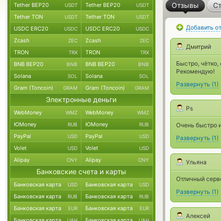
Отзывы
Ст
Tether BEP20
Tether BEP20
USDT
USDT
Tether TON
Tether TON
USDT
USDT
Добавить о
USDC ERC20
USDC ERC20
USDC
USDC
Zcash
Zcash
ZEC
ZEC
Дмитрий
TRON
TRON
TRX
TRX
Быстро, чётко,
BNB BEP20
BNB BEP20
BNB
BNB
Рекомендую!
Solana
Solana
SOL
SOL
Развернуть
(
1
)
Gram (Toncoin)
Gram (Toncoin)
GRAM
GRAM
Электронные деньги
Ps
WebMoney
WebMoney
WMZ
WMZ
ЮMoney
ЮMoney
RUB
RUB
Очень быстро и
PayPal
PayPal
USD
USD
Развернуть
(
1
)
Volet
Volet
USD
USD
Alipay
Alipay
CNY
CNY
Ульяна
Банковские счета и карты
Отличный серве
Банковская карта
Банковская карта
USD
USD
Развернуть
(
1
)
Банковская карта
Банковская карта
RUB
RUB
Банковская карта
Банковская карта
EUR
EUR
Алексей
Банковская карта
Банковская карта
UAH
UAH