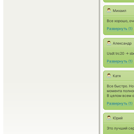
Михаил
Все хорошо, оч
Развернуть
(
1
)
Александр
Usdt trc20 -> 
Развернуть
(
1
)
Катя
Все быстро. Но
момента полног
В целом всем о
Развернуть
(
1
)
Юрий
Это лучший сер