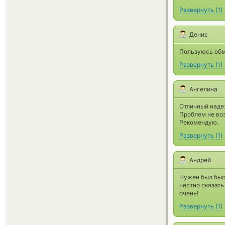
Развернуть
(
1
)
Денис
Пользуюсь обм
Развернуть
(
1
)
Ангелина
Отличный наде
Проблем не воз
Рекомендую.
Развернуть
(
1
)
Андрей
Нужен был быс
честно сказать
очень!
Развернуть
(
1
)