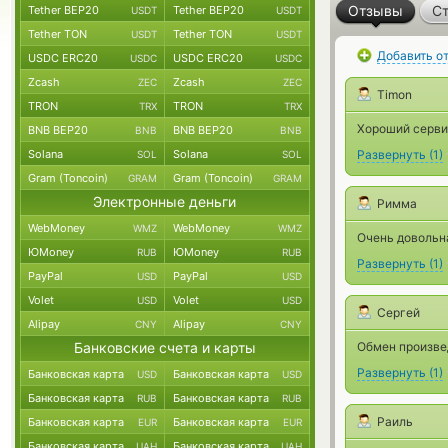
Отзывы
Ст
Tether BEP20
Tether BEP20
USDT
USDT
Tether TON
Tether TON
USDT
USDT
Добавить о
USDC ERC20
USDC ERC20
USDC
USDC
Zcash
Zcash
ZEC
ZEC
Timon
TRON
TRON
TRX
TRX
Хороший серви
BNB BEP20
BNB BEP20
BNB
BNB
Solana
Solana
Развернуть
(
1
)
SOL
SOL
Gram (Toncoin)
Gram (Toncoin)
GRAM
GRAM
Электронные деньги
Римма
WebMoney
WebMoney
WMZ
WMZ
Очень довольна
ЮMoney
ЮMoney
RUB
RUB
Развернуть
(
1
)
PayPal
PayPal
USD
USD
Volet
Volet
USD
USD
Сергей
Alipay
Alipay
CNY
CNY
Банковские счета и карты
Обмен произве
Развернуть
(
1
)
Банковская карта
Банковская карта
USD
USD
Банковская карта
Банковская карта
RUB
RUB
Раиль
Банковская карта
Банковская карта
EUR
EUR
Банковская карта
Банковская карта
UAH
UAH