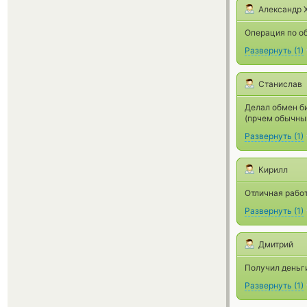
Александр 
Операция по об
Развернуть
(
1
)
Станислав
Делал обмен би
(прчем обычным
Развернуть
(
1
)
Кирилл
Отличная работ
Развернуть
(
1
)
Дмитрий
Получил деньги
Развернуть
(
1
)