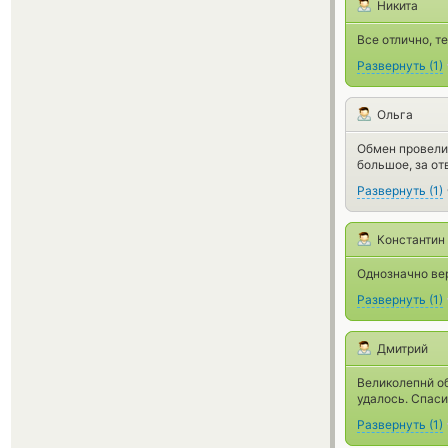
Никита
Все отлично, т
Развернуть
(
1
)
Ольга
Обмен провели 
большое, за от
Развернуть
(
1
)
Константин
Однозначно ве
Развернуть
(
1
)
Дмитрий
Великолепнй об
удалось. Спаси
Развернуть
(
1
)