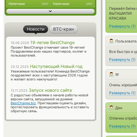
Наличные
Наличные
UAH
UAH
Перевёл битки 
ВЫТАШИЛИ!
КРАСАВА
Развернуть
(
1
)
Новости
BTC-кран
Пользовате
19-летие BestChange
19.06.2026
Проект BestChange отмечает свое 19-летие!
Поздравляем всех наших партнеров, коллег и
Все быстро и у
пользователей.
Развернуть
(
1
)
Наступающий Новый год
25.12.2025
Уважаемые пользователи! Команда BestChange
W
поздравляет всех с наступающим 2026 годом
и желает всего наилучшего!
Очень хороший 
Запуск нового сайта
12.11.2025
Развернуть
(
1
)
С радостью объявляем о начале работы новой
версии сайта, запущенной на домене
BestChange.biz
. Приглашаем оценить дизайн,
протестировать функциональность и оставить
Ден
обратную связь.
Отлично отрабо
Развернуть
(
1
)