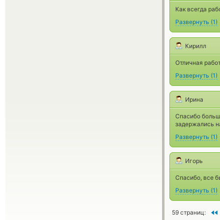
Как всегда раб
Развернуть
(
1
)
Кирилл
Отличная работ
Развернуть
(
1
)
Ирина
Спасибо большо
задержались на
Развернуть
(
1
)
Игорь
Спасибо, все б
Развернуть
(
1
)
59 страниц: