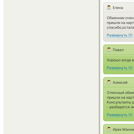
Елена
Обменник очен
пришли на карт
спасибо,остала
Развернуть
(
1
)
Павел
Хорошо когда в
Развернуть
(
1
)
Алексей
Отличный обмен
пришли на карт
Консультанты 
- разберется л
Развернуть
(
1
)
Ирек Манна