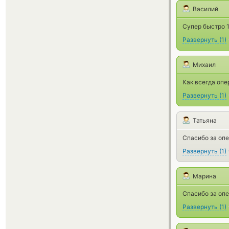
Василий
Супер быстро 
Развернуть
(
1
)
Михаил
Как всегда опе
Развернуть
(
1
)
Татьяна
Спасибо за оп
Развернуть
(
1
)
Марина
Спасибо за опе
Развернуть
(
1
)