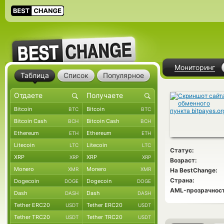
Мониторинг
Таблица
Список
Популярное
Bitcoin
Bitcoin
BTC
BTC
Bitcoin Cash
Bitcoin Cash
BCH
BCH
Ethereum
Ethereum
ETH
ETH
Litecoin
Litecoin
LTC
LTC
Статус:
XRP
XRP
XRP
XRP
Возраст:
Monero
Monero
XMR
XMR
На BestChange:
Страна:
Dogecoin
Dogecoin
DOGE
DOGE
AML-прозрачност
Dash
Dash
DASH
DASH
Tether ERC20
Tether ERC20
USDT
USDT
Tether TRC20
Tether TRC20
USDT
USDT