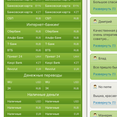
Большое спасиб
Банковская карта
Банковская карта
BYN
BYN
Развернуть
(
1
)
Банковская карта
Банковская карта
KZT
KZT
СБП
СБП
RUB
RUB
Дмитрий
Интернет-банкинг
Качественная р
Сбербанк
Сбербанк
RUB
RUB
очень оператив
Альфа-Банк
Альфа-Банк
RUB
RUB
советую...
Т-Банк
Т-Банк
RUB
RUB
Развернуть
(
1
)
ВТБ
ВТБ
RUB
RUB
Приват 24
Приват 24
UAH
UAH
Влад
Kaspi Bank
Kaspi Bank
KZT
KZT
Все пришло быс
Revolut
Revolut
EUR
EUR
Развернуть
(
1
)
Денежные переводы
WU
WU
USD
USD
No neme
ЗК
ЗК
RUB
RUB
Наличные деньги
Вышка, красавч
Наличные
Наличные
USD
USD
Развернуть
(
1
)
Наличные
Наличные
RUB
RUB
Наличные
Наличные
EUR
EUR
Манерик