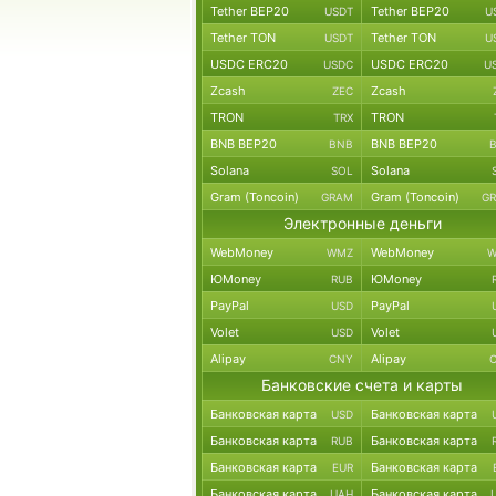
Tether BEP20
Tether BEP20
USDT
U
Tether TON
Tether TON
USDT
U
USDC ERC20
USDC ERC20
USDC
U
Zcash
Zcash
ZEC
TRON
TRON
TRX
BNB BEP20
BNB BEP20
BNB
Solana
Solana
SOL
Gram (Toncoin)
Gram (Toncoin)
GRAM
G
Электронные деньги
WebMoney
WebMoney
WMZ
W
ЮMoney
ЮMoney
RUB
PayPal
PayPal
USD
Volet
Volet
USD
Alipay
Alipay
CNY
Банковские счета и карты
Банковская карта
Банковская карта
USD
Банковская карта
Банковская карта
RUB
Банковская карта
Банковская карта
EUR
Банковская карта
Банковская карта
UAH