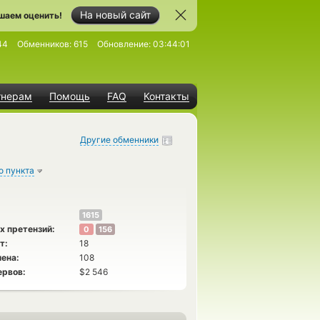
На новый сайт
шаем оценить!
44
Обменников:
615
Обновление:
03:44:01
тнерам
Помощь
FAQ
Контакты
Другие обменники
о пункта
1615
х претензий:
0
156
т:
18
ена:
108
ервов:
$2 546