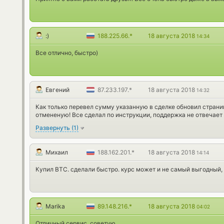
:)
188.225.66.*
18 августа 2018
14:34
Все отлично, быстро)
Евгений
87.233.197.*
18 августа 2018
14:32
Как только перевел сумму указанную в сделке обновил страни
отмененую! Все сделал по инструкции, поддержка не отвечает 
Развернуть
(
1
)
Михаил
188.162.201.*
18 августа 2018
14:14
Купил ВТС. сделали быстро. курс может и не самый выгодный, 
Marika
89.148.216.*
18 августа 2018
04:02
Отличный сервис, советую..