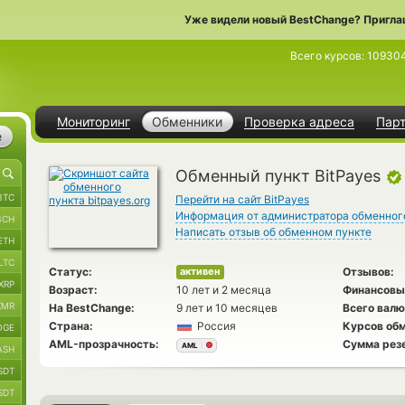
Уже видели новый BestChange? Пригла
Всего курсов:
10930
Мониторинг
Обменники
Проверка адреса
Пар
е
Обменный пункт BitPayes
BTC
Перейти на сайт BitPayes
Информация от администратора обменног
BCH
Написать отзыв об обменном пункте
ETH
LTC
Статус:
Отзывов:
активен
XRP
Возраст:
10 лет и 2 месяца
Финансовы
XMR
На BestChange:
9 лет и 10 месяцев
Всего валю
Страна:
Россия
Курсов обм
OGE
AML-прозрачность:
Сумма рез
AML
ASH
SDT
SDT