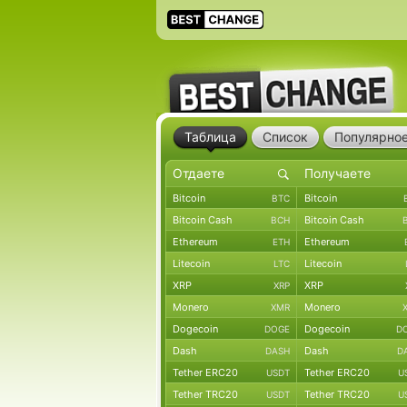
Таблица
Список
Популярно
Bitcoin
Bitcoin
BTC
Bitcoin Cash
Bitcoin Cash
BCH
Ethereum
Ethereum
ETH
Litecoin
Litecoin
LTC
XRP
XRP
XRP
Monero
Monero
XMR
Dogecoin
Dogecoin
DOGE
D
Dash
Dash
DASH
D
Tether ERC20
Tether ERC20
USDT
U
Tether TRC20
Tether TRC20
USDT
U