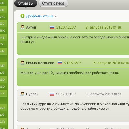
Отзывы
Статистика
SDT
SDT
Добавить отзыв
SDC
ZEC
Антон
31.207.223.*
21 августа 2018
07:39
TRX
Быстрый и надежный обмен, а если что, то всегда можно обрат
BNB
помогут.
SOL
RAM
Ирина Логинова
5.136.127.*
21 августа 2018
07:36
MZ
Меняла уже раз 10, никаких проблем, все работает четко.
RUB
USD
USD
CNY
Руслан
93.170.113.*
20 августа 2018
18:09
Реальный курс на 20% ниже из-за комиссии и максимальной с
USD
советую стороную обходить подобные забегаловки
RUB
EUR
UAH