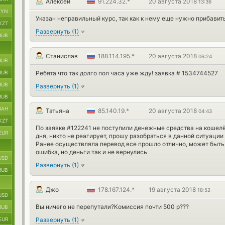
Алексей
91.224.32.*
20 августа 2018
13:36
BYN
Указан неправильный курс, так как к нему еще нужно прибави
KZT
Развернуть
(
1
)
RUB
Станислав
188.114.195.*
20 августа 2018
06:24
RUB
RUB
Ребята что так долго пол часа уже жду! заявка # 1534744527
RUB
Развернуть
(
1
)
RUB
UAH
Татьяна
85.140.19.*
20 августа 2018
04:43
KZT
По заявке #122241 не поступили денежные средства на кошел
EUR
дня, никто не реагирует, прошу разобраться в данной ситуации
Ранее осуществляла перевод все прошло отлично, может быть
ошибка, но деньги так и не вернулись
USD
Развернуть
(
1
)
RUB
Джо
178.167.124.*
19 августа 2018
18:52
USD
Вы ничего не перепутали?Комиссия почти 500 р???
RUB
EUR
Развернуть
(
1
)