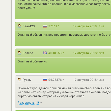
экономил почти 500 по сравнению с магазином поэтому рекомен
всем удачи!
Sean123
37.1.11.*
17 августа 2018
14:48
Отличный обменник, все нравится, переводы достаточно быст
Валера
46.101.53.*
17 августа 2018
10:59
Отличный обменник
Гурам
94.25.176.*
17 августа 2018
10:53
Приветствую, деньги пришли менял битки на сбер, время на вс
на сайте нет, номер который указан не отвечает в онлайн под
обратную связь. отправил и сидел нервничал...
Развернуть
(
1
)