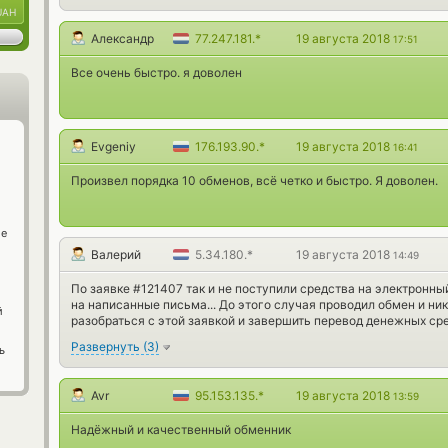
UAH
Александр
77.247.181.*
19 августа 2018
17:51
Все очень быстро. я доволен
Evgeniy
176.193.90.*
19 августа 2018
16:41
Произвел порядка 10 обменов, всё четко и быстро. Я доволен.
ge
Валерий
5.34.180.*
19 августа 2018
14:49
По заявке #121407 так и не поступили средства на электронн
на написанные письма... До этого случая проводил обмен и н
й
разобраться с этой заявкой и завершить перевод денежных сре
Развернуть
(
3
)
ь
Avr
95.153.135.*
19 августа 2018
13:59
Надёжный и качественный обменник