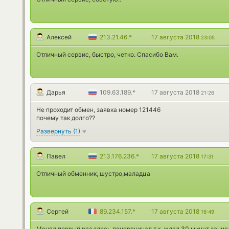
Алексей
213.21.46.*
17 августа 2018
23:05
Отличный сервис, быстро, четко. Спасибо Вам.
Дарья
109.63.189.*
17 августа 2018
21:26
Не проходит обмен, заявка номер 121446
почему так долго??
Развернуть
(
1
)
Павел
213.176.236.*
17 августа 2018
17:31
Отличный обменник, шустро,маладца
Сергей
89.234.157.*
17 августа 2018
16:49
Менял первый раз здесь понервничал т.к. ждал 30 минут зачис