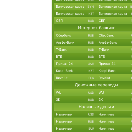
Банковская карта
Банковская карта
BYN
Банковская карта
Банковская карта
KZT
СБП
СБП
RUB
Интернет-банкинг
Сбербанк
Сбербанк
RUB
Альфа-Банк
Альфа-Банк
RUB
Т-Банк
Т-Банк
RUB
ВТБ
ВТБ
RUB
Приват 24
Приват 24
UAH
Kaspi Bank
Kaspi Bank
KZT
Revolut
Revolut
EUR
Денежные переводы
WU
WU
USD
ЗК
ЗК
RUB
Наличные деньги
Наличные
Наличные
USD
Наличные
Наличные
RUB
Наличные
Наличные
EUR