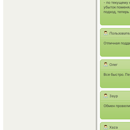
- по текущему 
убыток поменял
подход, теперь
Пользовате
Отличная подд
Олег
Все быстро. Пе
Заур
Обмен провели
Xaza