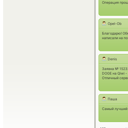
Операция прош
Opel-Ob
Благодарю! Обм
написали на по
Denis
Заявка № 152
DOGE на Qiwi -
Отличный серв
Паша
Самый лучший о