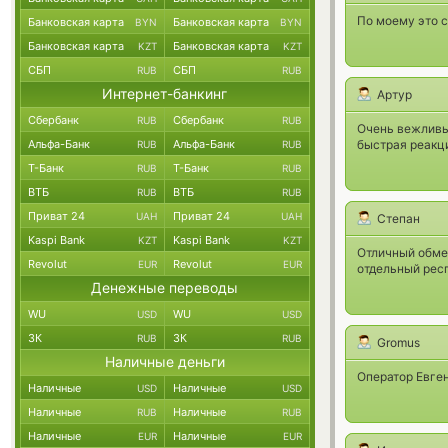
По моему это 
Банковская карта
Банковская карта
BYN
BYN
Банковская карта
Банковская карта
KZT
KZT
СБП
СБП
RUB
RUB
Интернет-банкинг
Артур
Сбербанк
Сбербанк
RUB
RUB
Очень вежливые
Альфа-Банк
Альфа-Банк
быстрая реакция
RUB
RUB
Т-Банк
Т-Банк
RUB
RUB
ВТБ
ВТБ
RUB
RUB
Приват 24
Приват 24
UAH
UAH
Степан
Kaspi Bank
Kaspi Bank
KZT
KZT
Отличный обме
Revolut
Revolut
EUR
EUR
отдельный респ
Денежные переводы
WU
WU
USD
USD
ЗК
ЗК
RUB
RUB
Gromus
Наличные деньги
Оператор Евген
Наличные
Наличные
USD
USD
Наличные
Наличные
RUB
RUB
Наличные
Наличные
EUR
EUR