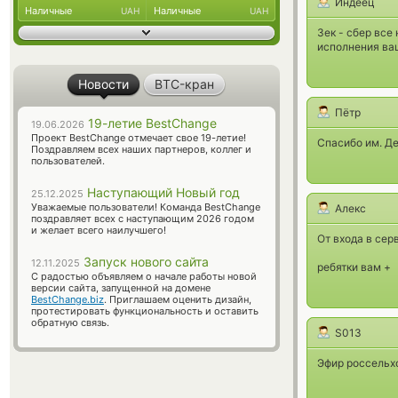
Индеец
Наличные
Наличные
UAH
UAH
Зек - сбер все
исполнения ваш
Новости
BTC-кран
Пётр
19-летие BestChange
19.06.2026
Проект BestChange отмечает свое 19-летие!
Спасибо им. Де
Поздравляем всех наших партнеров, коллег и
пользователей.
Наступающий Новый год
25.12.2025
Уважаемые пользователи! Команда BestChange
Алекс
поздравляет всех с наступающим 2026 годом
и желает всего наилучшего!
От входа в сер
Запуск нового сайта
12.11.2025
ребятки вам +
С радостью объявляем о начале работы новой
версии сайта, запущенной на домене
BestChange.biz
. Приглашаем оценить дизайн,
протестировать функциональность и оставить
обратную связь.
S013
Эфир россельхо