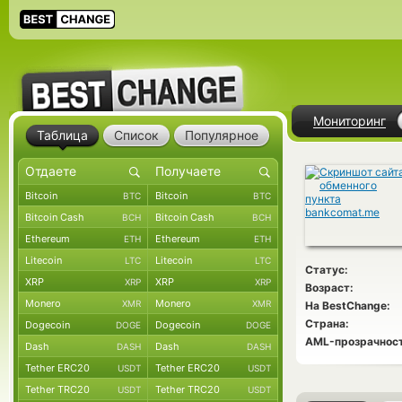
Мониторинг
Таблица
Список
Популярное
Bitcoin
Bitcoin
BTC
BTC
Bitcoin Cash
Bitcoin Cash
BCH
BCH
Ethereum
Ethereum
ETH
ETH
Litecoin
Litecoin
LTC
LTC
Статус:
XRP
XRP
XRP
XRP
Возраст:
Monero
Monero
XMR
XMR
На BestChange:
Страна:
Dogecoin
Dogecoin
DOGE
DOGE
AML-прозрачност
Dash
Dash
DASH
DASH
Tether ERC20
Tether ERC20
USDT
USDT
Tether TRC20
Tether TRC20
USDT
USDT