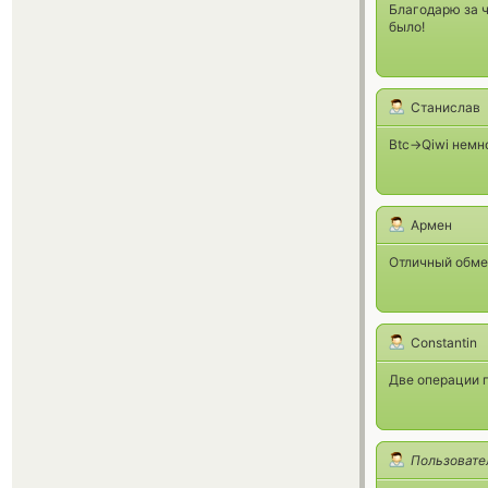
Благодарю за ч
было!
Станислав
Btc->Qiwi немн
Армен
Отличный обмен
Constantin
Две операции п
Пользовате