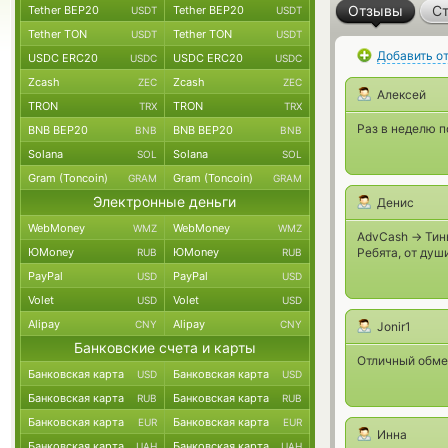
Отзывы
Ст
Tether BEP20
Tether BEP20
USDT
USDT
Tether TON
Tether TON
USDT
USDT
Добавить о
USDC ERC20
USDC ERC20
USDC
USDC
Zcash
Zcash
ZEC
ZEC
Алексей
TRON
TRON
TRX
TRX
Раз в неделю 
BNB BEP20
BNB BEP20
BNB
BNB
Solana
Solana
SOL
SOL
Gram (Toncoin)
Gram (Toncoin)
GRAM
GRAM
Электронные деньги
Денис
WebMoney
WebMoney
WMZ
WMZ
AdvCash -> Тин
ЮMoney
ЮMoney
Ребята, от души!
RUB
RUB
PayPal
PayPal
USD
USD
Volet
Volet
USD
USD
Alipay
Alipay
CNY
CNY
Jonir1
Банковские счета и карты
Отличный обме
Банковская карта
Банковская карта
USD
USD
Банковская карта
Банковская карта
RUB
RUB
Банковская карта
Банковская карта
EUR
EUR
Инна
Банковская карта
Банковская карта
UAH
UAH