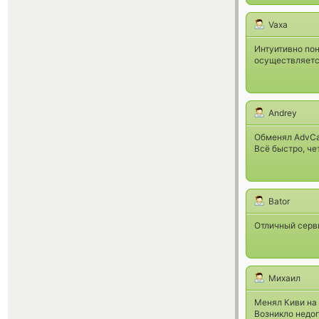
Vaxa
Интуитивно пон
осуществляетс
Andrey
Обменял AdvCas
Всё быстро, че
Bator
Отличный серви
Михаил
Менял Киви на
Возникло недоп