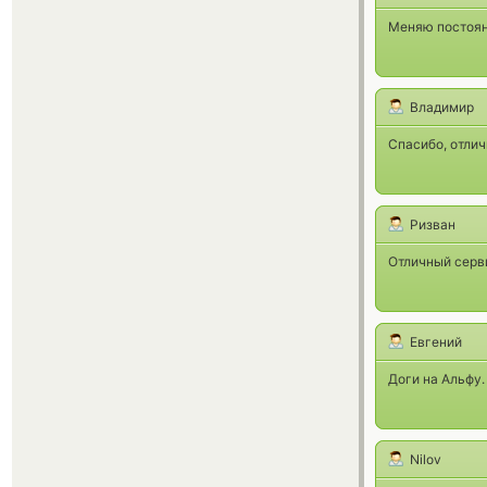
Меняю постоянн
Владимир
Спасибо, отлич
Ризван
Отличный серви
Евгений
Доги на Альфу.
Nilov