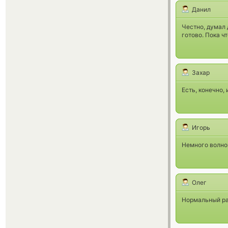
Данил
Честно, думал 
готово. Пока ч
Захар
Есть, конечно,
Игорь
Немного волнов
Олег
Нормальный раб