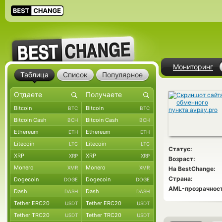
Мониторинг
Таблица
Список
Популярное
Bitcoin
Bitcoin
BTC
BTC
Bitcoin Cash
Bitcoin Cash
BCH
BCH
Ethereum
Ethereum
ETH
ETH
Litecoin
Litecoin
LTC
LTC
Статус:
XRP
XRP
XRP
XRP
Возраст:
Monero
Monero
XMR
XMR
На BestChange:
Страна:
Dogecoin
Dogecoin
DOGE
DOGE
AML-прозрачност
Dash
Dash
DASH
DASH
Tether ERC20
Tether ERC20
USDT
USDT
Tether TRC20
Tether TRC20
USDT
USDT