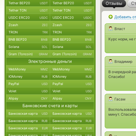
Отзывы
Ст
Tether BEP20
Tether BEP20
USDT
USDT
Tether TON
Tether TON
USDT
USDT
Добавить о
USDC ERC20
USDC ERC20
USDC
USDC
Zcash
Zcash
ZEC
ZEC
Власт
TRON
TRON
TRX
TRX
Курс норм, не 
BNB BEP20
BNB BEP20
BNB
BNB
Solana
Solana
SOL
SOL
Gram (Toncoin)
Gram (Toncoin)
GRAM
GRAM
Электронные деньги
Владимир
WebMoney
WebMoney
WMZ
WMZ
В очередной ра
ЮMoney
ЮMoney
Спасибо!
RUB
RUB
PayPal
PayPal
USD
USD
Volet
Volet
USD
USD
Alipay
Alipay
CNY
CNY
Гасам
Банковские счета и карты
Воспользовала
Банковская карта
Банковская карта
USD
USD
минут. Спасибо
Банковская карта
Банковская карта
RUB
RUB
Банковская карта
Банковская карта
EUR
EUR
Банковская карта
Банковская карта
UAH
UAH