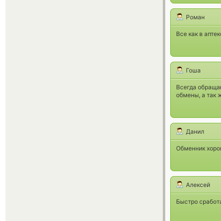
Роман
Все как в аптек
Гоша
Всегда обращаю
обмены, а так 
Данил
Обменник хорош
Алексей
Быстро сработа