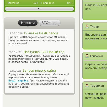
Наличные
Наличные
UAH
UAH
Надёжный сайт,
спс.
Новости
BTC-кран
Тимур
19-летие BestChange
19.06.2026
Впервые в данн
Проект BestChange отмечает свое 19-летие!
процвеания ком
Поздравляем всех наших партнеров, коллег и
пользователей.
Наступающий Новый год
25.12.2025
Уважаемые пользователи! Команда BestChange
Григорий
поздравляет всех с наступающим 2026 годом
и желает всего наилучшего!
Сервис не пер
времени, тепер
Запуск нового сайта
12.11.2025
С радостью объявляем о начале работы новой
версии сайта, запущенной на домене
BestChange.biz
. Приглашаем оценить дизайн,
протестировать функциональность и оставить
Тамерлан
обратную связь.
Обменник реком
покупку usdt.