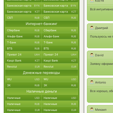
Костя
Банковская карта
Банковская карта
BYN
BYN
Всё интуитивно
Банковская карта
Банковская карта
KZT
KZT
СБП
СБП
RUB
RUB
Интернет-банкинг
Дмитрий
Сбербанк
Сбербанк
RUB
RUB
Альфа-Банк
Альфа-Банк
Пользуюсь не п
RUB
RUB
Т-Банк
Т-Банк
RUB
RUB
ВТБ
ВТБ
RUB
RUB
Приват 24
Приват 24
UAH
UAH
David
Kaspi Bank
Kaspi Bank
KZT
KZT
Заявку оформил
Revolut
Revolut
EUR
EUR
Денежные переводы
WU
WU
USD
USD
Antonio
ЗК
ЗК
RUB
RUB
Наличные деньги
Все хорошо, об
Наличные
Наличные
USD
USD
Наличные
Наличные
RUB
RUB
Михаил
Наличные
Наличные
EUR
EUR