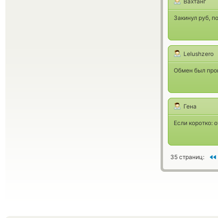
Вахтанг
Закинул руб, п
Lelushzero
Обмен был про
Гена
Если коротко: 
35 страниц: