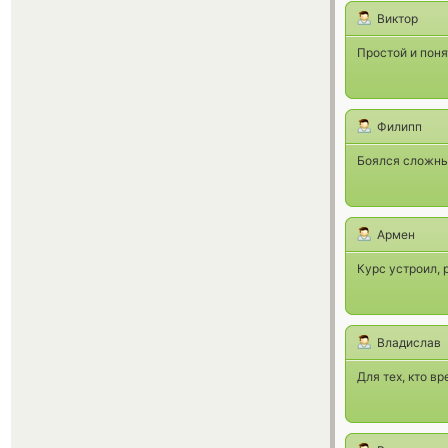
Виктор
Простой и поня
Филипп
Боялся сложных
Армен
Курс устроил, 
Владислав
Для тех, кто в