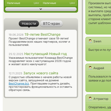
Произвели выпл
Наличные
Наличные
UAH
UAH
системы), но ч
и выплате сред
выплаты, пробл
стороне клиент
сыпит шаблонны
Новости
BTC-кран
19-летие BestChange
19.06.2026
Проект BestChange отмечает свое 19-летие!
Swen
Поздравляем всех наших партнеров, коллег и
пользователей.
Быстро и по лу
Наступающий Новый год
25.12.2025
Уважаемые пользователи! Команда BestChange
поздравляет всех с наступающим 2026 годом
и желает всего наилучшего!
Андрей
Запуск нового сайта
12.11.2025
Пользовался пе
С радостью объявляем о начале работы новой
заявки и до по
версии сайта, запущенной на домене
BestChange.biz
. Приглашаем оценить дизайн,
протестировать функциональность и оставить
обратную связь.
Аттрактор
Оперативно, уд