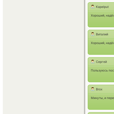
Kapelput
Хороший, надё
Виталий
Хороший, надё
Сергей
Пользуюсь пос
Brox
Минуты, и пере