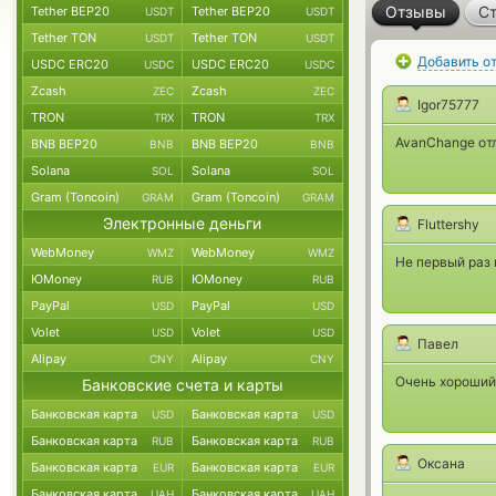
Отзывы
Ст
Tether BEP20
Tether BEP20
USDT
USDT
Tether TON
Tether TON
USDT
USDT
Добавить о
USDC ERC20
USDC ERC20
USDC
USDC
Zcash
Zcash
ZEC
ZEC
Igor75777
TRON
TRON
TRX
TRX
AvanChange от
BNB BEP20
BNB BEP20
BNB
BNB
Solana
Solana
SOL
SOL
Gram (Toncoin)
Gram (Toncoin)
GRAM
GRAM
Электронные деньги
Fluttershy
WebMoney
WebMoney
WMZ
WMZ
Не первый раз 
ЮMoney
ЮMoney
RUB
RUB
PayPal
PayPal
USD
USD
Volet
Volet
USD
USD
Павел
Alipay
Alipay
CNY
CNY
Очень хороший 
Банковские счета и карты
Банковская карта
Банковская карта
USD
USD
Банковская карта
Банковская карта
RUB
RUB
Оксана
Банковская карта
Банковская карта
EUR
EUR
Банковская карта
Банковская карта
UAH
UAH