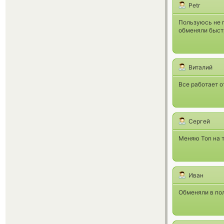
Petr
Пользуюсь не п
обменяли быст
Виталий
Все работает о
Сергей
Меняю Ton на т
Иван
Обменяли в пол