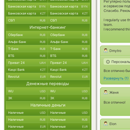
Регулярно пол
и сервисом по
Банковская карта
Банковская карта
BYN
BYN
Спасибо. Реко
Банковская карта
Банковская карта
KZT
KZT
I regularly use 
СБП
СБП
RUB
RUB
team.
Интернет-банкинг
I recommend thi
Сбербанк
Сбербанк
RUB
RUB
Альфа-Банк
Альфа-Банк
RUB
RUB
Т-Банк
Т-Банк
RUB
RUB
Dmytro
ВТБ
ВТБ
RUB
RUB
Персональ
Приват 24
Приват 24
UAH
UAH
Kaspi Bank
Kaspi Bank
KZT
KZT
Все отлично бы
Revolut
Revolut
EUR
EUR
Развернуть
(
1
)
Денежные переводы
WU
WU
USD
USD
Женя
ЗК
ЗК
RUB
RUB
Все отлично!
Наличные деньги
Наличные
Наличные
USD
USD
Наличные
Наличные
RUB
RUB
Elon
Наличные
Наличные
EUR
EUR