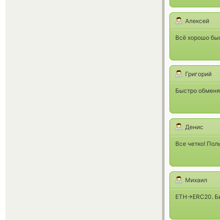
Алексей
Всё хорошо быс
Григорий
Быстро обменя
Денис
Все четко! Пол
Михаил
ETH->ERC20. Бы