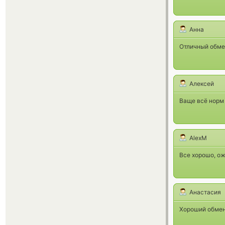
Анна
Отличный обме
Алексей
Ваще всё норм 
AlexM
Все хорошо, ож
Анастасия
Хороший обменн