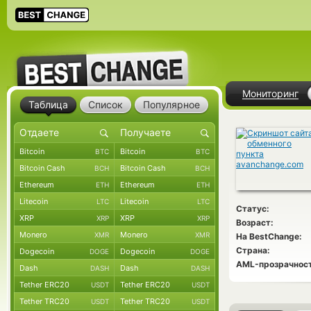
Мониторинг
Таблица
Список
Популярное
Bitcoin
Bitcoin
BTC
BTC
Bitcoin Cash
Bitcoin Cash
BCH
BCH
Ethereum
Ethereum
ETH
ETH
Litecoin
Litecoin
LTC
LTC
Статус:
XRP
XRP
XRP
XRP
Возраст:
Monero
Monero
XMR
XMR
На BestChange:
Страна:
Dogecoin
Dogecoin
DOGE
DOGE
AML-прозрачност
Dash
Dash
DASH
DASH
Tether ERC20
Tether ERC20
USDT
USDT
Tether TRC20
Tether TRC20
USDT
USDT