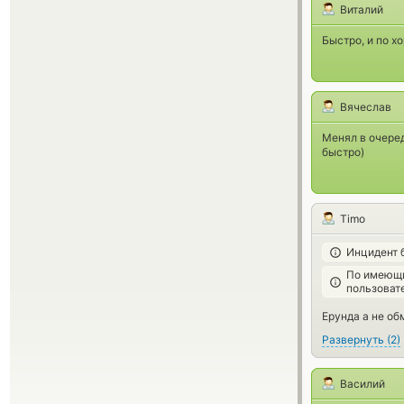
Виталий
Быстро, и по х
Вячеслав
Менял в очеред
быстро)
Timo
Инцидент 
По имеющи
пользоват
Ерунда а не об
Развернуть
(
2
)
Василий