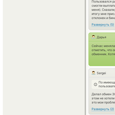
Пользовался ра
смогли выплати
меня). Сказали
итогу мне прис
отклонен и бин
Развернуть
(
5
)
Дарья
Сейчас меняла 
отметить, что 
обменник. Хотя
Sergei
По имеющи
пользоват
Делал обмен 30
этом не хотели
это мои пробле
Развернуть
(
2
)