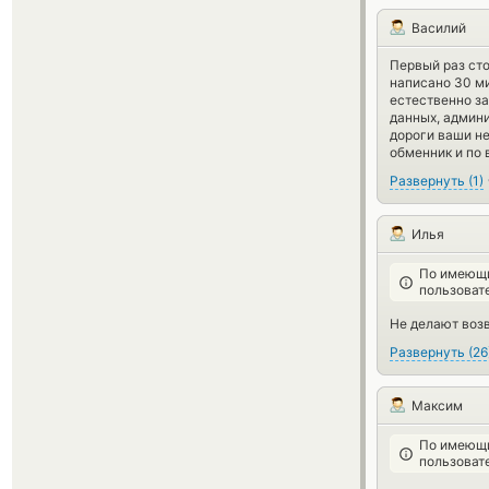
Василий
Первый раз сто
написано 30 ми
естественно з
данных, админи
дороги ваши н
обменник и по
Развернуть
(
1
)
Илья
По имеющи
пользоват
Не делают возв
Развернуть
(
26
Максим
По имеющи
пользоват