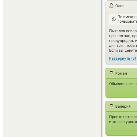
Олег
По имеющи
пользоват
Пытался соверш
прошел час, ср
предупредить и
дня три, чтобы
Если вы цените
Развернуть
(
3
)
Роман
Обменял usdt н
Валерий
Просто потряс
и желаю успехо