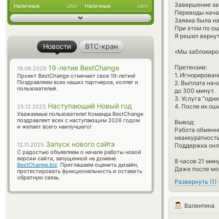
Завершение за
Наличные
Наличные
UAH
UAH
Переводы нача
Заявка была на
При этом по ош
Я решил вернут
Новости
BTC-кран
«Мы заблокиро
19-летие BestChange
Претензии:
19.06.2026
1. Игнорирован
Проект BestChange отмечает свое 19-летие!
Поздравляем всех наших партнеров, коллег и
2. Выплата нач
пользователей.
до 300 минут.
3. Услуга “одн
Наступающий Новый год
4. После их ош
25.12.2025
Уважаемые пользователи! Команда BestChange
поздравляет всех с наступающим 2026 годом
Вывод:
и желает всего наилучшего!
Работа обменни
неаккуратность
Запуск нового сайта
12.11.2025
Поддержка онла
С радостью объявляем о начале работы новой
версии сайта, запущенной на домене
8 часов 21 мин
BestChange.biz
. Приглашаем оценить дизайн,
Даже после мое
протестировать функциональность и оставить
обратную связь.
Развернуть
(
1
)
Валентина