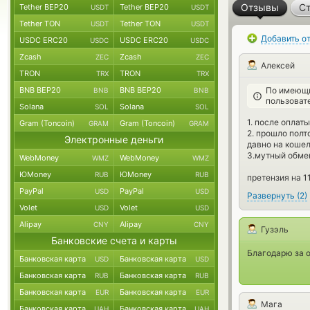
Отзывы
Ст
Tether BEP20
Tether BEP20
USDT
USDT
Tether TON
Tether TON
USDT
USDT
Добавить о
USDC ERC20
USDC ERC20
USDC
USDC
Zcash
Zcash
ZEC
ZEC
Алексей
TRON
TRON
TRX
TRX
BNB BEP20
BNB BEP20
По имеющи
BNB
BNB
пользоват
Solana
Solana
SOL
SOL
1. после оплаты
Gram (Toncoin)
Gram (Toncoin)
GRAM
GRAM
2. прошло полт
Электронные деньги
давно на кошел
3.мутный обмен
WebMoney
WebMoney
WMZ
WMZ
ЮMoney
ЮMoney
RUB
RUB
претензия на 1
PayPal
PayPal
USD
USD
Развернуть
(
2
)
Volet
Volet
USD
USD
Alipay
Alipay
CNY
CNY
Гузэль
Банковские счета и карты
Благодарю за о
Банковская карта
Банковская карта
USD
USD
Банковская карта
Банковская карта
RUB
RUB
Банковская карта
Банковская карта
EUR
EUR
Мага
Банковская карта
Банковская карта
UAH
UAH