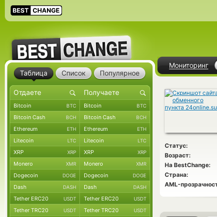
Мониторинг
Таблица
Список
Популярное
Bitcoin
Bitcoin
BTC
BTC
Bitcoin Cash
Bitcoin Cash
BCH
BCH
Ethereum
Ethereum
ETH
ETH
Litecoin
Litecoin
LTC
LTC
Статус:
XRP
XRP
XRP
XRP
Возраст:
Monero
Monero
XMR
XMR
На BestChange:
Страна:
Dogecoin
Dogecoin
DOGE
DOGE
AML-прозрачност
Dash
Dash
DASH
DASH
Tether ERC20
Tether ERC20
USDT
USDT
Tether TRC20
Tether TRC20
USDT
USDT