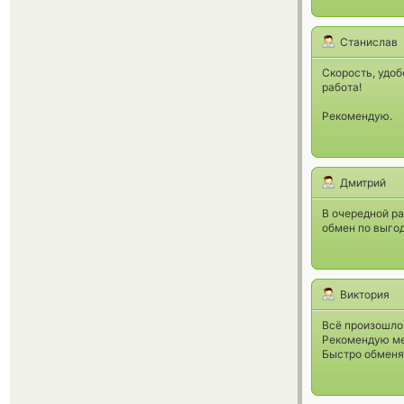
Станислав
Скорость, удоб
работа!
Рекомендую.
Дмитрий
В очередной р
обмен по выго
Виктория
Всё произошло 
Рекомендую ме
Быстро обменя