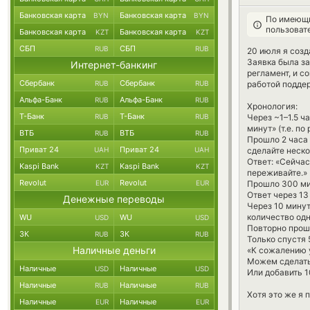
Банковская карта
Банковская карта
BYN
BYN
По имеющи
пользоват
Банковская карта
Банковская карта
KZT
KZT
СБП
СБП
RUB
RUB
20 июля я созд
Заявка была за
Интернет-банкинг
регламент, и 
Сбербанк
Сбербанк
RUB
RUB
работой подде
Альфа-Банк
Альфа-Банк
RUB
RUB
Хронология:
Т-Банк
Т-Банк
RUB
RUB
Через ~1–1.5 ч
минут» (т.е. п
ВТБ
ВТБ
RUB
RUB
Прошло 2 часа 
Приват 24
Приват 24
UAH
UAH
сделайте неск
Ответ: «Сейчас
Kaspi Bank
Kaspi Bank
KZT
KZT
переживайте.»
Revolut
Revolut
EUR
EUR
Прошло 300 мин
Ответ через 13
Денежные переводы
Через 10 минут
количество од
WU
WU
USD
USD
Повторно прошу
ЗК
ЗК
RUB
RUB
Только спустя 
Наличные деньги
«К сожалению 
Можем сделать
Наличные
Наличные
USD
USD
Или добавить 1
Наличные
Наличные
RUB
RUB
Хотя это же я 
Наличные
Наличные
EUR
EUR