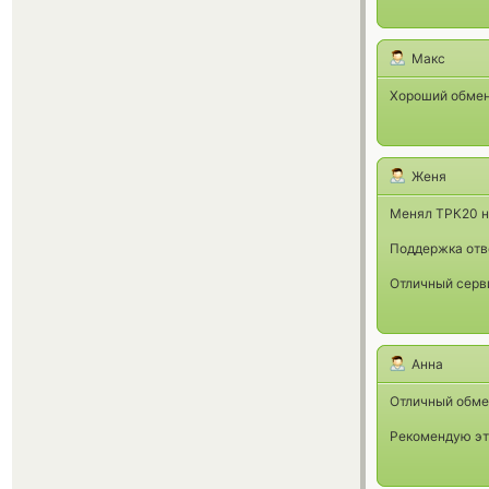
Макс
Хороший обмен
Женя
Менял ТРК20 на
Поддержка отве
Отличный серв
Анна
Отличный обмен
Рекомендую эти