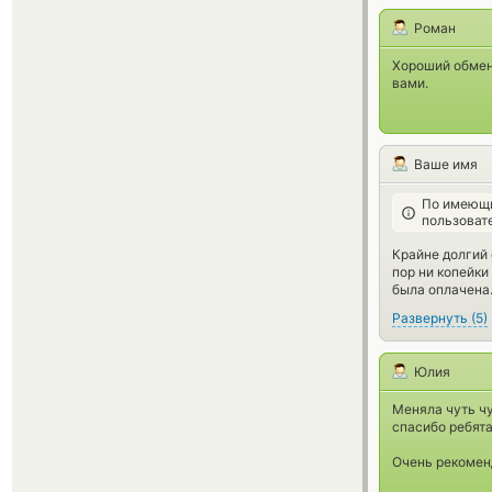
Роман
Хороший обменн
вами.
Ваше имя
По имеющи
пользоват
Крайне долгий 
пор ни копейки
была оплачена
Развернуть
(
5
)
Юлия
Меняла чуть чу
спасибо ребят
Очень рекомен