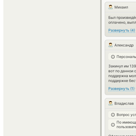
Михаил
Был произведён
оплачено, выпл
Развернуть
(
4
)
Александр
Персональ
Закинул им 13
вот по даннои 
поддержка молч
поддержке бес
Развернуть
(
1
)
Владислав
Вопрос ус
По имеющи
пользоват