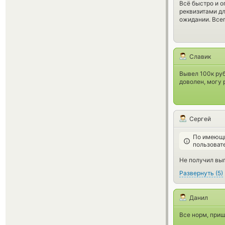
Всё быстро и о
реквизитами дл
ожидании. Всег
Славик
Вывел 100к руб
доволен, могу 
Сергей
По имеющи
пользоват
Не получил вы
Развернуть
(
5
)
Данил
Все норм, приш