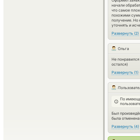
Оформил заявку
начали обрабат
что самое плох
похожими сумм
получение. Но 
уточнять и исч
Развернуть
(
2
)
Ольга
Не понравился 
остался)
Развернуть
(
1
)
Пользовате
По имеющи
пользоват
Был произведён
была отменена,
Развернуть
(
4
)