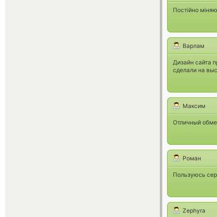
Постійно міняю
Варлам
Дизайн сайта 
сделали на вы
Максим
Отличный обмен
Роман
Пользуюсь серв
Zephyra