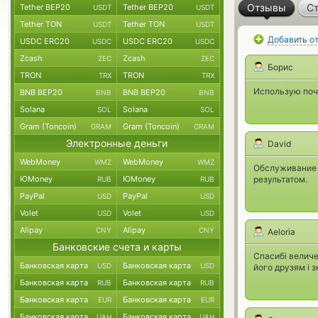
Отзывы
Ст
Tether BEP20
Tether BEP20
USDT
USDT
Tether TON
Tether TON
USDT
USDT
Добавить о
USDC ERC20
USDC ERC20
USDC
USDC
Zcash
Zcash
ZEC
ZEC
Борис
TRON
TRON
TRX
TRX
Использую почт
BNB BEP20
BNB BEP20
BNB
BNB
Solana
Solana
SOL
SOL
Gram (Toncoin)
Gram (Toncoin)
GRAM
GRAM
Электронные деньги
David
WebMoney
WebMoney
WMZ
WMZ
Обслуживание 
ЮMoney
ЮMoney
результатом.
RUB
RUB
PayPal
PayPal
USD
USD
Volet
Volet
USD
USD
Alipay
Alipay
CNY
CNY
Aeloria
Банковские счета и карты
Спасибі велич
Банковская карта
Банковская карта
USD
USD
його друзям і 
Банковская карта
Банковская карта
RUB
RUB
Банковская карта
Банковская карта
EUR
EUR
Банковская карта
Банковская карта
UAH
UAH