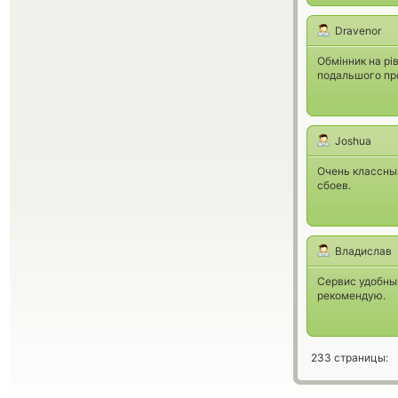
Dravenor
Обмінник на рі
подальшого пр
Joshua
Очень классный
сбоев.
Владислав
Сервис удобный
рекомендую.
233 страницы: