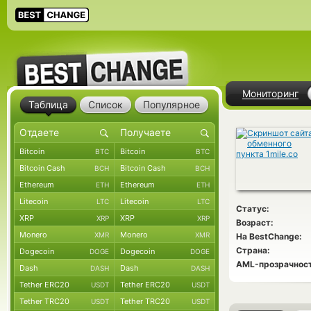
Мониторинг
Таблица
Список
Популярное
Bitcoin
Bitcoin
BTC
BTC
Bitcoin Cash
Bitcoin Cash
BCH
BCH
Ethereum
Ethereum
ETH
ETH
Litecoin
Litecoin
LTC
LTC
Статус:
XRP
XRP
XRP
XRP
Возраст:
Monero
Monero
XMR
XMR
На BestChange:
Страна:
Dogecoin
Dogecoin
DOGE
DOGE
AML-прозрачност
Dash
Dash
DASH
DASH
Tether ERC20
Tether ERC20
USDT
USDT
Tether TRC20
Tether TRC20
USDT
USDT