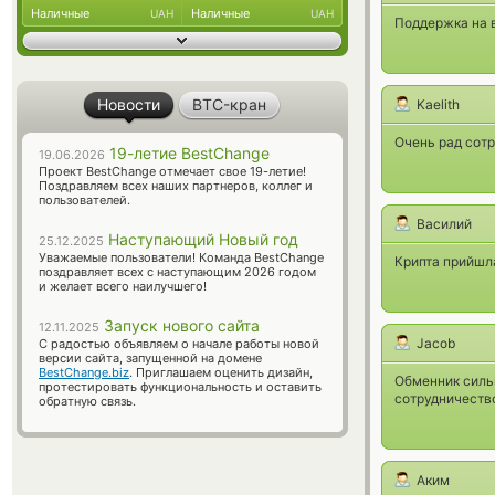
Наличные
Наличные
UAH
UAH
Поддержка на в
Новости
BTC-кран
Kaelith
Очень рад сотр
19-летие BestChange
19.06.2026
Проект BestChange отмечает свое 19-летие!
Поздравляем всех наших партнеров, коллег и
пользователей.
Василий
Наступающий Новый год
25.12.2025
Уважаемые пользователи! Команда BestChange
Крипта прийшла
поздравляет всех с наступающим 2026 годом
и желает всего наилучшего!
Запуск нового сайта
12.11.2025
Jacob
С радостью объявляем о начале работы новой
версии сайта, запущенной на домене
BestChange.biz
. Приглашаем оценить дизайн,
Обменник силь
протестировать функциональность и оставить
сотрудничеств
обратную связь.
Аким