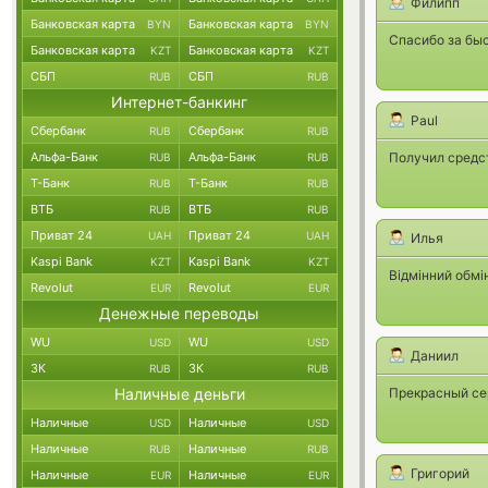
Филипп
Банковская карта
Банковская карта
BYN
BYN
Спасибо за быс
Банковская карта
Банковская карта
KZT
KZT
СБП
СБП
RUB
RUB
Интернет-банкинг
Paul
Сбербанк
Сбербанк
RUB
RUB
Альфа-Банк
Альфа-Банк
Получил средст
RUB
RUB
Т-Банк
Т-Банк
RUB
RUB
ВТБ
ВТБ
RUB
RUB
Приват 24
Приват 24
UAH
UAH
Илья
Kaspi Bank
Kaspi Bank
KZT
KZT
Відмінний обмін
Revolut
Revolut
EUR
EUR
Денежные переводы
WU
WU
USD
USD
Даниил
ЗК
ЗК
RUB
RUB
Наличные деньги
Прекрасный сер
Наличные
Наличные
USD
USD
Наличные
Наличные
RUB
RUB
Григорий
Наличные
Наличные
EUR
EUR