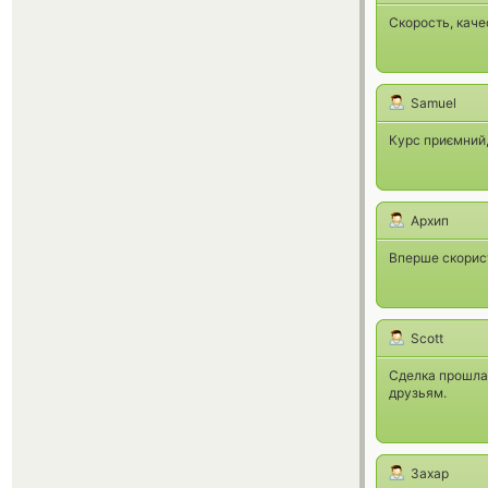
Скорость, каче
Samuel
Курс приємний,
Архип
Вперше скорист
Scott
Сделка прошла
друзьям.
Захар