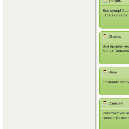
Трофим
Все супер! Сер
і все вирішила.
Charles
Всё прошло нер
минут. Большой
Иван
Обмінник заслу
Савелий
Работает как н
просто фантаст