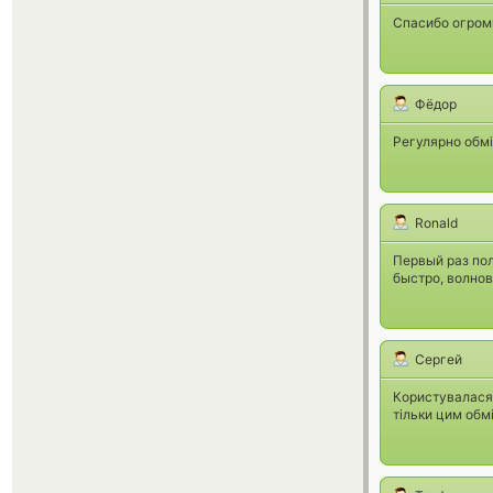
Спасибо огромн
Фёдор
Регулярно обмі
Ronald
Первый раз по
быстро, волнов
Сергей
Користувалася 
тільки цим обм