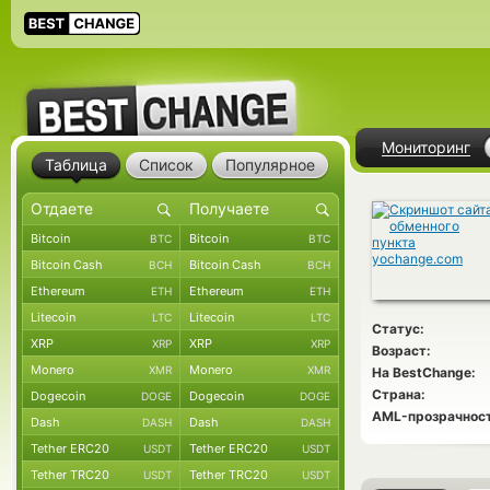
Мониторинг
Таблица
Список
Популярное
Bitcoin
Bitcoin
BTC
BTC
Bitcoin Cash
Bitcoin Cash
BCH
BCH
Ethereum
Ethereum
ETH
ETH
Litecoin
Litecoin
LTC
LTC
Статус:
XRP
XRP
XRP
XRP
Возраст:
Monero
Monero
XMR
XMR
На BestChange:
Страна:
Dogecoin
Dogecoin
DOGE
DOGE
AML-прозрачност
Dash
Dash
DASH
DASH
Tether ERC20
Tether ERC20
USDT
USDT
Tether TRC20
Tether TRC20
USDT
USDT