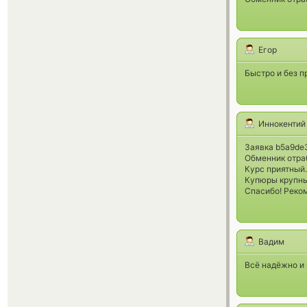
Егор
Быстро и без п
Иннокентий
Заявка b5a9de
Обменник отра
Курс приятный.
Купюры крупны
Спасибо! Реко
Вадим
Всё надёжно и 