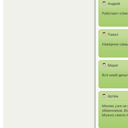
Андрей
Работают отли
Павел
Наверное самы
Марат
Всё окей! деньг
Артём
Меняю уже не п
обменников. Вс
Можно смело п