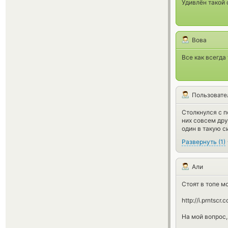
Удивлён такой 
Вова
Все как всегда
Пользовате
Столкнулся с п
них совсем дру
один в такую с
Развернуть
(
1
)
Али
Стоят в топе м
http://i.prntsc
На мой вопрос, 