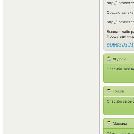
http://i.prnts
Создаю заявку,
http://i.prnts
Вывод - либо р
Прошу админис
Развернуть
(
4
)
Андрей
Спасибо. всё н
Гриша
Спасибо за быс
Максим
Обменник отраб