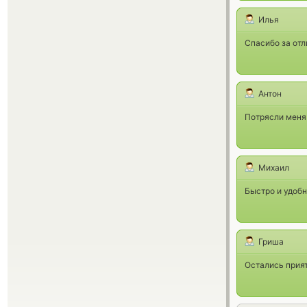
Илья
Спасибо за отл
Антон
Потрясли меня 
Михаил
Быстро и удобн
Гриша
Остались прия