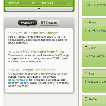
Наличные
Наличные
UAH
UAH
Очень быстро! 
Новости
BTC-кран
Егор
Спасибо за бы
19-летие BestChange
19.06.2026
Проект BestChange отмечает свое 19-летие!
Поздравляем всех наших партнеров, коллег и
пользователей.
Диор
Наступающий Новый год
25.12.2025
Уважаемые пользователи! Команда BestChange
Быстро надежно
поздравляет всех с наступающим 2026 годом
и желает всего наилучшего!
Запуск нового сайта
12.11.2025
Илья
С радостью объявляем о начале работы новой
версии сайта, запущенной на домене
BestChange.biz
. Приглашаем оценить дизайн,
С удовольствие
протестировать функциональность и оставить
обратную связь.
Roma