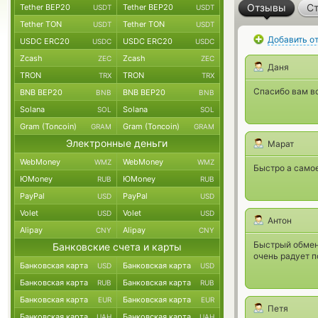
Отзывы
Ст
Tether BEP20
Tether BEP20
USDT
USDT
Tether TON
Tether TON
USDT
USDT
Добавить о
USDC ERC20
USDC ERC20
USDC
USDC
Zcash
Zcash
ZEC
ZEC
Даня
TRON
TRON
TRX
TRX
Спасибо вам вс
BNB BEP20
BNB BEP20
BNB
BNB
Solana
Solana
SOL
SOL
Gram (Toncoin)
Gram (Toncoin)
GRAM
GRAM
Электронные деньги
Марат
WebMoney
WebMoney
WMZ
WMZ
Быстро а самое
ЮMoney
ЮMoney
RUB
RUB
PayPal
PayPal
USD
USD
Volet
Volet
USD
USD
Антон
Alipay
Alipay
CNY
CNY
Быстрый обмен,
Банковские счета и карты
очень радует п
Банковская карта
Банковская карта
USD
USD
Банковская карта
Банковская карта
RUB
RUB
Банковская карта
Банковская карта
EUR
EUR
Петя
Банковская карта
Банковская карта
UAH
UAH