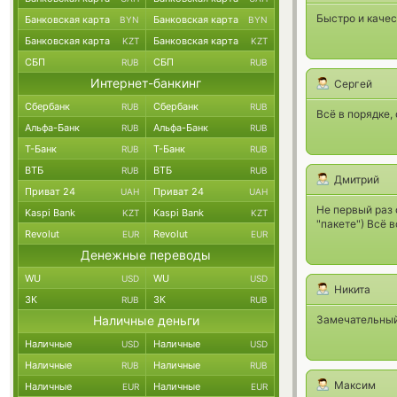
Быстро и качес
Банковская карта
Банковская карта
BYN
BYN
Банковская карта
Банковская карта
KZT
KZT
СБП
СБП
RUB
RUB
Интернет-банкинг
Сергей
Сбербанк
Сбербанк
RUB
RUB
Всё в порядке
Альфа-Банк
Альфа-Банк
RUB
RUB
Т-Банк
Т-Банк
RUB
RUB
ВТБ
ВТБ
RUB
RUB
Дмитрий
Приват 24
Приват 24
UAH
UAH
Не первый раз 
Kaspi Bank
Kaspi Bank
KZT
KZT
"пакете") Всё 
Revolut
Revolut
EUR
EUR
Денежные переводы
WU
WU
USD
USD
Никита
ЗК
ЗК
RUB
RUB
Наличные деньги
Замечательный
Наличные
Наличные
USD
USD
Наличные
Наличные
RUB
RUB
Максим
Наличные
Наличные
EUR
EUR