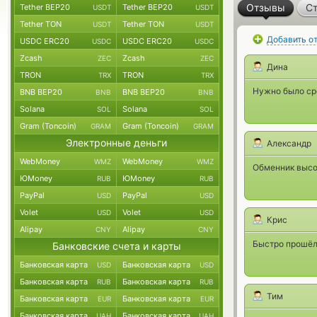
Отзывы
Ст
Tether BEP20
Tether BEP20
USDT
USDT
Tether TON
Tether TON
USDT
USDT
Добавить о
USDC ERC20
USDC ERC20
USDC
USDC
Zcash
Zcash
ZEC
ZEC
Дина
TRON
TRON
TRX
TRX
Нужно было ср
BNB BEP20
BNB BEP20
BNB
BNB
Solana
Solana
SOL
SOL
Gram (Toncoin)
Gram (Toncoin)
GRAM
GRAM
Электронные деньги
Александр
WebMoney
WebMoney
WMZ
WMZ
Обменник высо
ЮMoney
ЮMoney
RUB
RUB
PayPal
PayPal
USD
USD
Volet
Volet
USD
USD
Крис
Alipay
Alipay
CNY
CNY
Быстро прошёл 
Банковские счета и карты
Банковская карта
Банковская карта
USD
USD
Банковская карта
Банковская карта
RUB
RUB
Тим
Банковская карта
Банковская карта
EUR
EUR
Банковская карта
Банковская карта
UAH
UAH