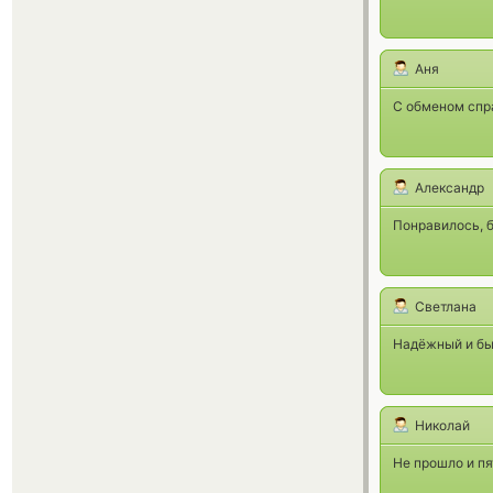
Аня
С обменом спра
Александр
Понравилось, 
Светлана
Надёжный и бы
Николай
Не прошло и пя