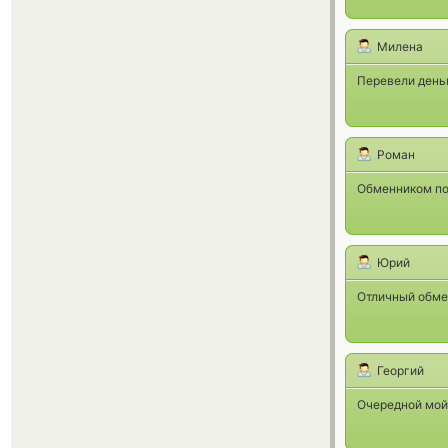
Милена
Перевели деньг
Роман
Обменником по
Юрий
Отличный обмен
Георгий
Очередной мой