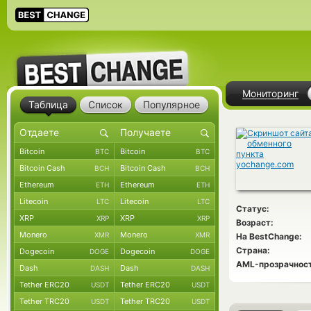
Мониторинг
Таблица
Список
Популярное
Bitcoin
Bitcoin
BTC
BTC
Bitcoin Cash
Bitcoin Cash
BCH
BCH
Ethereum
Ethereum
ETH
ETH
Litecoin
Litecoin
LTC
LTC
Статус:
XRP
XRP
XRP
XRP
Возраст:
Monero
Monero
XMR
XMR
На BestChange:
Страна:
Dogecoin
Dogecoin
DOGE
DOGE
AML-прозрачност
Dash
Dash
DASH
DASH
Tether ERC20
Tether ERC20
USDT
USDT
Tether TRC20
Tether TRC20
USDT
USDT