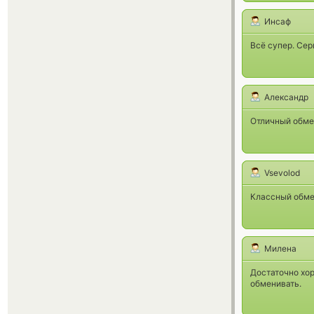
Инсаф
Всё супер. Сер
Александр
Отличный обме
Vsevolod
Классный обме
Милена
Достаточно хор
обменивать.