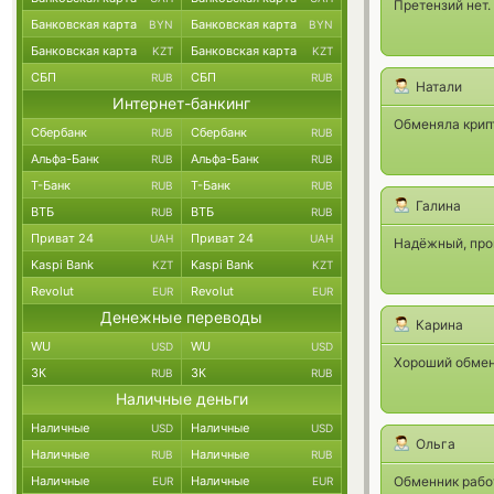
Претензий нет.
Банковская карта
Банковская карта
BYN
BYN
Банковская карта
Банковская карта
KZT
KZT
СБП
СБП
RUB
RUB
Натали
Интернет-банкинг
Обменяла крипт
Сбербанк
Сбербанк
RUB
RUB
Альфа-Банк
Альфа-Банк
RUB
RUB
Т-Банк
Т-Банк
RUB
RUB
Галина
ВТБ
ВТБ
RUB
RUB
Приват 24
Приват 24
UAH
UAH
Надёжный, про
Kaspi Bank
Kaspi Bank
KZT
KZT
Revolut
Revolut
EUR
EUR
Денежные переводы
Карина
WU
WU
USD
USD
Хороший обмен
ЗК
ЗК
RUB
RUB
Наличные деньги
Наличные
Наличные
USD
USD
Ольга
Наличные
Наличные
RUB
RUB
Наличные
Наличные
Обменник рабо
EUR
EUR