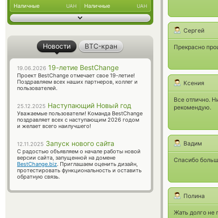
Наличные
Наличные
UAH
UAH
Сергей
Новости
BTC-кран
Прекрасно про
19-летие BestChange
19.06.2026
Проект BestChange отмечает свое 19-летие!
Поздравляем всех наших партнеров, коллег и
Ксения
пользователей.
Все отлично. Н
Наступающий Новый год
25.12.2025
рекомендую.
Уважаемые пользователи! Команда BestChange
поздравляет всех с наступающим 2026 годом
и желает всего наилучшего!
Запуск нового сайта
Вадим
12.11.2025
С радостью объявляем о начале работы новой
версии сайта, запущенной на домене
Спасибо большо
BestChange.biz
. Приглашаем оценить дизайн,
протестировать функциональность и оставить
обратную связь.
Полина
Жать долго не 