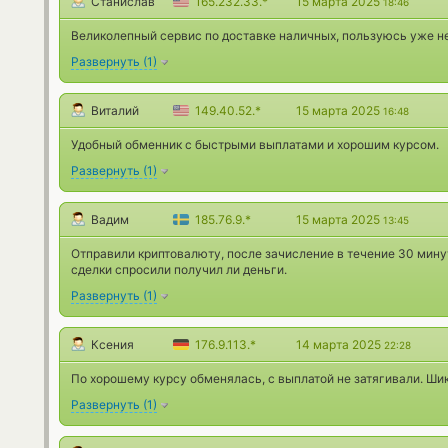
Станислав
165.232.33.*
15 марта 2025
18:46
Великолепный сервис по доставке наличных, пользуюсь уже не
Развернуть
(
1
)
Виталий
149.40.52.*
15 марта 2025
16:48
Удобный обменник с быстрыми выплатами и хорошим курсом.
Развернуть
(
1
)
Вадим
185.76.9.*
15 марта 2025
13:45
Отправили криптовалюту, после зачисление в течение 30 минут
сделки спросили получил ли деньги.
Развернуть
(
1
)
Ксения
176.9.113.*
14 марта 2025
22:28
По хорошему курсу обменялась, с выплатой не затягивали. Ши
Развернуть
(
1
)