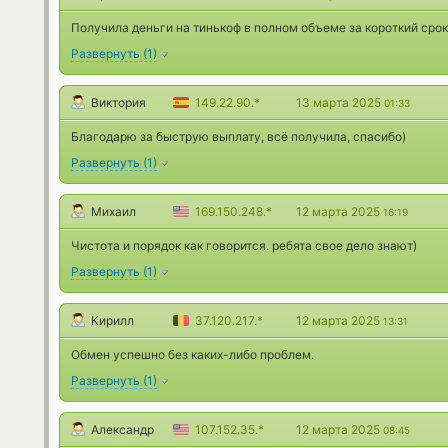
Получила деньги на тинькоф в полном объеме за короткий срок
Развернуть
(
1
)
Виктория
149.22.90.*
13 марта 2025
01:33
Благодарю за быструю выплату, всё получила, спасибо)
Развернуть
(
1
)
Михаил
169.150.248.*
12 марта 2025
16:19
Чистота и порядок как говорится. ребята свое дело знают)
Развернуть
(
1
)
Кирилл
37.120.217.*
12 марта 2025
13:31
Обмен успешно без каких-либо проблем.
Развернуть
(
1
)
Александр
107.152.35.*
12 марта 2025
08:45