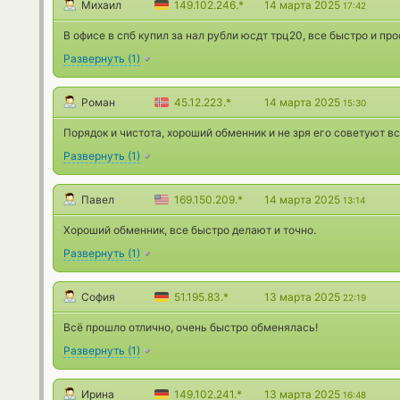
Михаил
149.102.246.*
14 марта 2025
17:42
В офисе в спб купил за нал рубли юсдт трц20, все быстро и про
Развернуть
(
1
)
Роман
45.12.223.*
14 марта 2025
15:30
Порядок и чистота, хороший обменник и не зря его советуют вс
Развернуть
(
1
)
Павел
169.150.209.*
14 марта 2025
13:14
Хороший обменник, все быстро делают и точно.
Развернуть
(
1
)
София
51.195.83.*
13 марта 2025
22:19
Всё прошло отлично, очень быстро обменялась!
Развернуть
(
1
)
Ирина
149.102.241.*
13 марта 2025
16:48