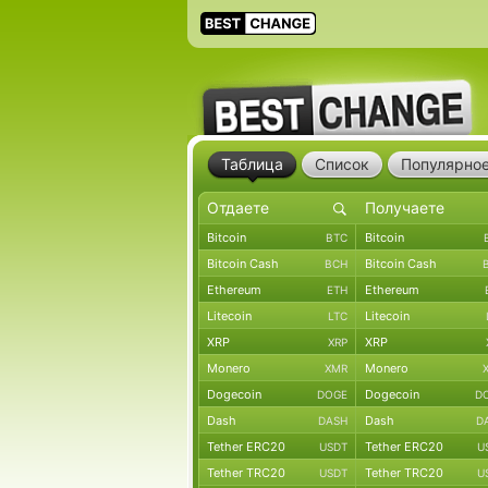
Таблица
Список
Популярно
Bitcoin
Bitcoin
BTC
Bitcoin Cash
Bitcoin Cash
BCH
Ethereum
Ethereum
ETH
Litecoin
Litecoin
LTC
XRP
XRP
XRP
Monero
Monero
XMR
Dogecoin
Dogecoin
DOGE
D
Dash
Dash
DASH
D
Tether ERC20
Tether ERC20
USDT
U
Tether TRC20
Tether TRC20
USDT
U