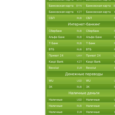
Банковская карта
Банковская карта
BYN
Банковская карта
Банковская карта
KZT
СБП
СБП
RUB
Интернет-банкинг
Сбербанк
Сбербанк
RUB
Альфа-Банк
Альфа-Банк
RUB
Т-Банк
Т-Банк
RUB
ВТБ
ВТБ
RUB
Приват 24
Приват 24
UAH
Kaspi Bank
Kaspi Bank
KZT
Revolut
Revolut
EUR
Денежные переводы
WU
WU
USD
ЗК
ЗК
RUB
Наличные деньги
Наличные
Наличные
USD
Наличные
Наличные
RUB
Наличные
Наличные
EUR