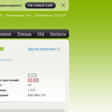
На новый сайт
шаем оценить!
54
Обменников:
614
Обновление:
08:32:37
тнерам
Помощь
FAQ
Контакты
Другие обменники
о пункта
3884
х претензий:
0
10
т:
47
ена:
1 213
ервов:
$60 860 215