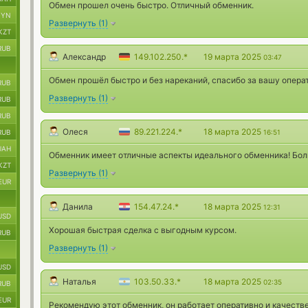
Обмен прошел очень быстро. Отличный обменник.
BYN
Развернуть
(
1
)
KZT
RUB
Александр
149.102.250.*
19 марта 2025
03:47
Обмен прошёл быстро и без нареканий, спасибо за вашу опера
RUB
Развернуть
(
1
)
RUB
RUB
Олеся
89.221.224.*
18 марта 2025
RUB
16:51
UAH
Обменник имеет отличные аспекты идеального обменника! Бол
KZT
Развернуть
(
1
)
EUR
Данила
154.47.24.*
18 марта 2025
12:31
USD
Хорошая быстрая сделка с выгодным курсом.
RUB
Развернуть
(
1
)
USD
Наталья
103.50.33.*
18 марта 2025
02:35
RUB
EUR
Рекомендую этот обменник, он работает оперативно и качеств