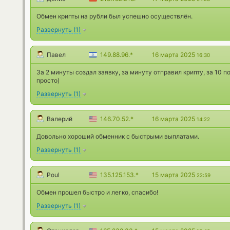
Обмен крипты на рубли был успешно осуществлён.
Развернуть
(
1
)
Павел
149.88.96.*
16 марта 2025
16:30
За 2 минуты создал заявку, за минуту отправил крипту, за 10 п
просто)
Развернуть
(
1
)
Валерий
146.70.52.*
16 марта 2025
14:22
Довольно хороший обменник с быстрыми выплатами.
Развернуть
(
1
)
Poul
135.125.153.*
15 марта 2025
22:59
Обмен прошел быстро и легко, спасибо!
Развернуть
(
1
)