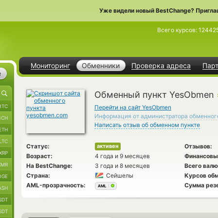
Уже видели новый BestChange? Пригла
Всего курсов:
12442
Мониторинг
Обменники
Проверка адреса
Пар
е
Обменный пункт YesObmen
BTC
Перейти на сайт YesObmen
Информация от администратора обменног
BCH
Написать отзыв об обменном пункте
ETH
LTC
Статус:
Отзывов:
активен
XRP
Возраст:
4 года и 9 месяцев
Финансовы
XMR
На BestChange:
3 года и 8 месяцев
Всего валю
Страна:
Сейшелы
Курсов обм
OGE
AML-прозрачность:
Сумма рез
AML
ASH
SDT
SDT