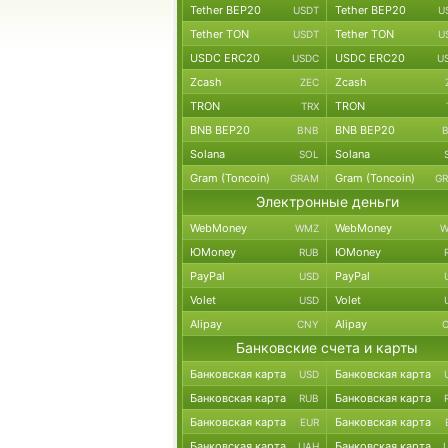
Tether BEP20
Tether BEP20
USDT
U
Tether TON
Tether TON
USDT
U
USDC ERC20
USDC ERC20
USDC
U
Zcash
Zcash
ZEC
TRON
TRON
TRX
BNB BEP20
BNB BEP20
BNB
Solana
Solana
SOL
Gram (Toncoin)
Gram (Toncoin)
GRAM
G
Электронные деньги
WebMoney
WebMoney
WMZ
W
ЮMoney
ЮMoney
RUB
PayPal
PayPal
USD
Volet
Volet
USD
Alipay
Alipay
CNY
Банковские счета и карты
Банковская карта
Банковская карта
USD
Банковская карта
Банковская карта
RUB
Банковская карта
Банковская карта
EUR
Банковская карта
Банковская карта
UAH