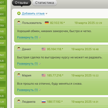
Отзывы
Статистика
SDT
SDT
Добавить отзыв
SDC
ZEC
Пользователь
82.102.16.*
19 марта 2025
22:29
TRX
Хороший обмен, никаких заморочек, быстро и четко.
BNB
Развернуть
(
1
)
SOL
RAM
Данил
95.164.118.*
19 марта 2025
16:48
MZ
Быстрая сделка по выгодному курсу не может не радовать.
RUB
Развернуть
(
1
)
USD
USD
Мария
185.77.216.*
19 марта 2025
15:22
CNY
Все прошло на отлично, буду меняться снова.
Развернуть
(
1
)
USD
RUB
Людмила
188.17.192.*
19 марта 2025
EUR
14:31
UAH