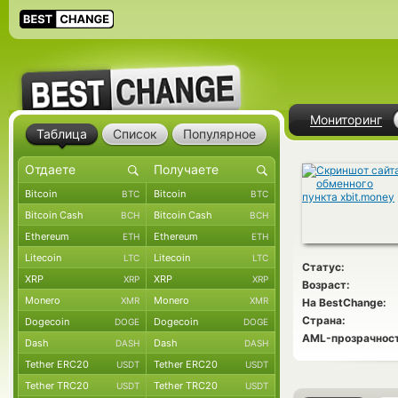
Мониторинг
Таблица
Список
Популярное
Bitcoin
Bitcoin
BTC
BTC
Bitcoin Cash
Bitcoin Cash
BCH
BCH
Ethereum
Ethereum
ETH
ETH
Litecoin
Litecoin
LTC
LTC
Статус:
XRP
XRP
XRP
XRP
Возраст:
Monero
Monero
XMR
XMR
На BestChange:
Страна:
Dogecoin
Dogecoin
DOGE
DOGE
AML-прозрачност
Dash
Dash
DASH
DASH
Tether ERC20
Tether ERC20
USDT
USDT
Tether TRC20
Tether TRC20
USDT
USDT