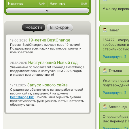
Наличные
Наличные
UAH
UAH
У же год перев
Новости
BTC-кран
Павел
19-летие BestChange
167477 - очере
19.06.2026
требователен в
Проект BestChange отмечает свое 19-летие!
Поздравляем всех наших партнеров, коллег и
стабильностью.
пользователей.
Развернуть
(
1
)
Наступающий Новый год
25.12.2025
Уважаемые пользователи! Команда BestChange
Татьяна
поздравляет всех с наступающим 2026 годом
и желает всего наилучшего!
Уже не в первы
Запуск нового сайта
подтверждения
12.11.2025
С радостью объявляем о начале работы новой
Развернуть
(
1
)
версии сайта, запущенной на домене
BestChange.biz
. Приглашаем оценить дизайн,
протестировать функциональность и оставить
обратную связь.
Александр
Очередной раз 
Вас перевод (1
Развернуть
(
2
)