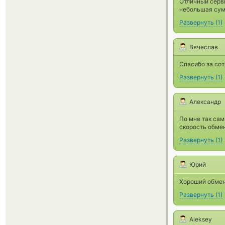
Отличный серви
небольшая сум
Развернуть
(
1
)
Вячеслав
Спасибо за сот
Развернуть
(
1
)
Александр
По мне так сам
скорость обмен
Развернуть
(
1
)
Юрий
Хороший обмен
Развернуть
(
1
)
Aleksey