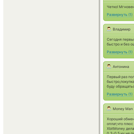
Четко! Мгновен
Развернуть
(
1
)
Владимир
Сегодня первый
быстро и без о
Развернуть
(
1
)
Антонина
Первый раз по
быстро,покупк
буду обращатьс
Развернуть
(
1
)
Money Man
Хороший обмен,
оплат,что плюс
XbitMoney дела
0.3-0.5 ну не 