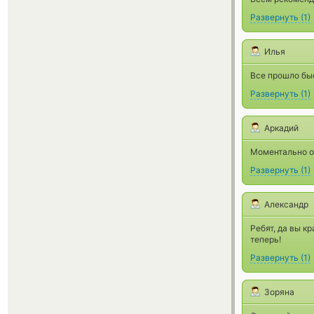
Развернуть
(
1
)
Илья
Все прошло бы
Развернуть
(
1
)
Аркадий
Моментально о
Развернуть
(
1
)
Александр
Ребят, да вы к
теперь!
Развернуть
(
1
)
Зоряна