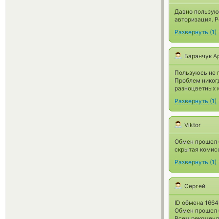
Давно пользую
авторизация. 
Развернуть
(
1
)
Баранчук А
Пользуюсь не п
Проблем никогд
разноцветных м
Развернуть
(
1
)
Viktor
Обмен прошел б
скрытая комисс
Развернуть
(
1
)
Сергей
ID обмена 1664
Обмен прошел б
Всем рекоменду