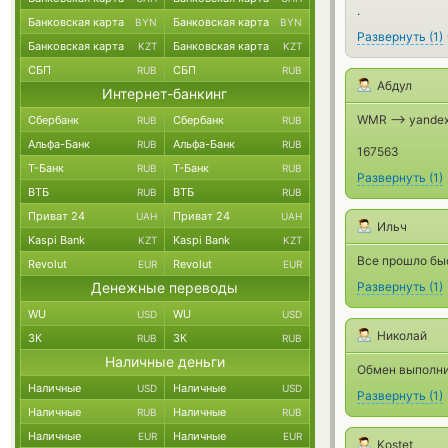
.
Банковская карта
Банковская карта
BYN
BYN
Развернуть
(
1
)
Банковская карта
Банковская карта
KZT
KZT
СБП
СБП
RUB
RUB
Абдул
Интернет-банкинг
WMR --> yandex
Сбербанк
Сбербанк
RUB
RUB
Альфа-Банк
Альфа-Банк
RUB
RUB
167563
Т-Банк
Т-Банк
RUB
RUB
Развернуть
(
1
)
ВТБ
ВТБ
RUB
RUB
Приват 24
Приват 24
UAH
UAH
Ильч
Kaspi Bank
Kaspi Bank
KZT
KZT
Все прошло бы
Revolut
Revolut
EUR
EUR
Денежные переводы
Развернуть
(
1
)
WU
WU
USD
USD
Николай
ЗК
ЗК
RUB
RUB
Наличные деньги
Обмен выполни
Наличные
Наличные
USD
USD
Развернуть
(
1
)
Наличные
Наличные
RUB
RUB
Наличные
Наличные
EUR
EUR
Kostet