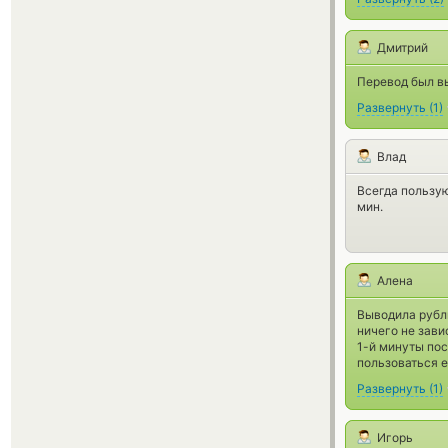
Дмитрий
Перевод был в
Развернуть
(
1
)
Влад
Всегда пользую
мин.
Алена
Выводила рубл
ничего не зави
1-й минуты пос
пользоваться 
Развернуть
(
1
)
Игорь