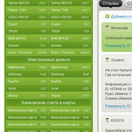
Отзывы
Ст
Tether BEP20
Tether BEP20
USDT
USDT
Tether TON
Tether TON
USDT
USDT
Добавить о
USDC ERC20
USDC ERC20
USDC
USDC
Zcash
Zcash
ZEC
ZEC
Вячеслав
TRON
TRON
TRX
TRX
Отличный серви
BNB BEP20
BNB BEP20
BNB
BNB
Solana
Solana
Развернуть
(
1
)
SOL
SOL
Gram (Toncoin)
Gram (Toncoin)
GRAM
GRAM
Электронные деньги
Student
WebMoney
WebMoney
WMZ
WMZ
На счет пришло
ЮMoney
ЮMoney
RUB
RUB
Где остальные
PayPal
PayPal
USD
USD
Информация о 
Volet
Volet
USD
USD
ID 167648 от 2
Курс обмена: 1
Alipay
Alipay
CNY
CNY
Сумма обмена: 
Банковские счета и карты
Развернуть
(
1
)
Банковская карта
Банковская карта
USD
USD
Банковская карта
Банковская карта
RUB
RUB
Kit2019
Банковская карта
Банковская карта
EUR
EUR
Закалибали эти
Банковская карта
Банковская карта
UAH
UAH