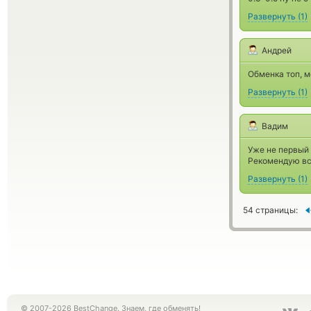
Развернуть
(
1
)
Андрей
Обменка топ, 
Развернуть
(
1
)
Вадим
Уже не первый 
Рекомендую вс
Развернуть
(
1
)
54 страницы:
© 2007-2026 BestChange. Знаем, где обменять!