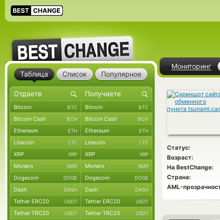
Мониторинг
Таблица
Список
Популярное
Bitcoin
Bitcoin
BTC
BTC
Bitcoin Cash
Bitcoin Cash
BCH
BCH
Ethereum
Ethereum
ETH
ETH
Litecoin
Litecoin
LTC
LTC
Статус:
XRP
XRP
XRP
XRP
Возраст:
Monero
Monero
XMR
XMR
На BestChange:
Страна:
Dogecoin
Dogecoin
DOGE
DOGE
AML-прозрачност
Dash
Dash
DASH
DASH
Tether ERC20
Tether ERC20
USDT
USDT
Tether TRC20
Tether TRC20
USDT
USDT