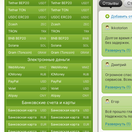
Отзывы
Ст
Tether BEP20
Tether BEP20
USDT
USDT
Tether TON
Tether TON
USDT
USDT
Добавить о
USDC ERC20
USDC ERC20
USDC
USDC
Zcash
Zcash
ZEC
ZEC
Ikkotorion
TRON
TRON
TRX
TRX
Долгое время п
BNB BEP20
BNB BEP20
BNB
BNB
без задержек.
Solana
Solana
SOL
SOL
Развернуть
(
1
)
Gram (Toncoin)
Gram (Toncoin)
GRAM
GRAM
Электронные деньги
Дмитрий
WebMoney
WebMoney
WMZ
WMZ
ЮMoney
ЮMoney
RUB
RUB
Огромное спаси
сервисов. Все
PayPal
PayPal
USD
USD
Развернуть
(
1
)
Volet
Volet
USD
USD
Alipay
Alipay
CNY
CNY
Егор
Банковские счета и карты
Банковская карта
Банковская карта
USD
USD
Всё прошло гла
Надежность по
Банковская карта
Банковская карта
RUB
RUB
Развернуть
(
1
)
Банковская карта
Банковская карта
EUR
EUR
Банковская карта
Банковская карта
UAH
UAH