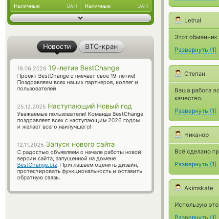
Наличные
Наличные
UAH
UAH
Lethal
Этот обменник 
Новости
BTC-кран
Развернуть
(
1
)
19-летие BestChange
19.06.2026
Степан
Проект BestChange отмечает свое 19-летие!
Поздравляем всех наших партнеров, коллег и
пользователей.
Ваша работа вс
качество.
Наступающий Новый год
25.12.2025
Развернуть
(
1
)
Уважаемые пользователи! Команда BestChange
поздравляет всех с наступающим 2026 годом
и желает всего наилучшего!
Никанор
Запуск нового сайта
12.11.2025
Всё сделано пр
С радостью объявляем о начале работы новой
версии сайта, запущенной на домене
Развернуть
(
1
)
BestChange.biz
. Приглашаем оценить дизайн,
протестировать функциональность и оставить
обратную связь.
Akimskate
Использую этот
Развернуть
(
1
)