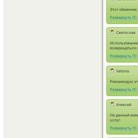
Этот обменник 
Развернуть
(
1
)
Святослав
Использование
возвращаться с
Развернуть
(
1
)
Valtoria
Рекомендую это
Развернуть
(
1
)
Алексей
На данный моме
услуг.
Развернуть
(
1
)