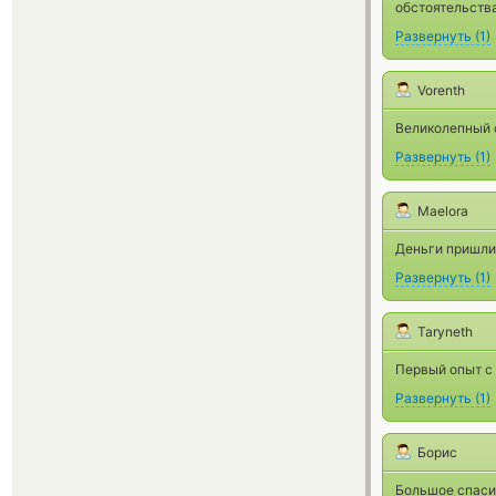
обстоятельства
Развернуть
(
1
)
Vorenth
Великолепный 
Развернуть
(
1
)
Maelora
Деньги пришли 
Развернуть
(
1
)
Taryneth
Первый опыт с
Развернуть
(
1
)
Борис
Большое спасиб