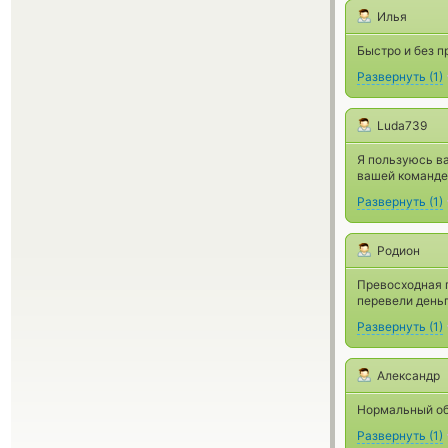
Илья
Быстро и без п
Развернуть
(
1
)
Luda739
Я пользуюсь в
вашей команде 
Развернуть
(
1
)
Родион
Превосходная п
перевели деньг
Развернуть
(
1
)
Александр
Нормальный обм
Развернуть
(
1
)