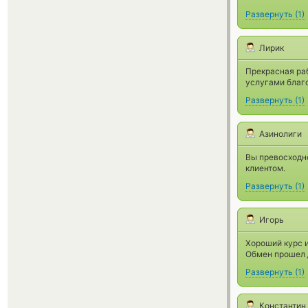
Развернуть
(
1
)
Лирик
Прекрасная раб
услугами благо
Развернуть
(
1
)
Азинолиги
Вы превосходн
клиентом.
Развернуть
(
1
)
Игорь
Хороший курс 
Обмен прошел 
Развернуть
(
1
)
Константин