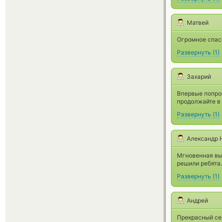
Матвей
Огромное спаси
Развернуть
(
1
)
Захарий
Впервые попроб
продолжайте в 
Развернуть
(
1
)
Александр 
Мгновенная вып
решили ребята.
Развернуть
(
1
)
Андрей
Прекрасный се