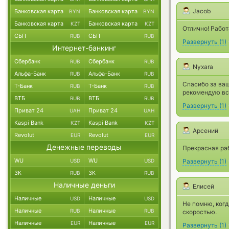
Jacob
Банковская карта
Банковская карта
BYN
BYN
Банковская карта
Банковская карта
KZT
KZT
Отлично! Работ
СБП
СБП
RUB
RUB
Развернуть
(
1
)
Интернет-банкинг
Сбербанк
Сбербанк
RUB
RUB
Nyxara
Альфа-Банк
Альфа-Банк
RUB
RUB
Спасибо за ваш
Т-Банк
Т-Банк
RUB
RUB
рекомендую вс
ВТБ
ВТБ
RUB
RUB
Развернуть
(
1
)
Приват 24
Приват 24
UAH
UAH
Kaspi Bank
Kaspi Bank
KZT
KZT
Арсений
Revolut
Revolut
EUR
EUR
Денежные переводы
Прекрасная ра
WU
WU
USD
USD
Развернуть
(
1
)
ЗК
ЗК
RUB
RUB
Наличные деньги
Елисей
Наличные
Наличные
USD
USD
Не помню, когд
Наличные
Наличные
RUB
RUB
скоростью.
Наличные
Наличные
EUR
EUR
Развернуть
(
1
)