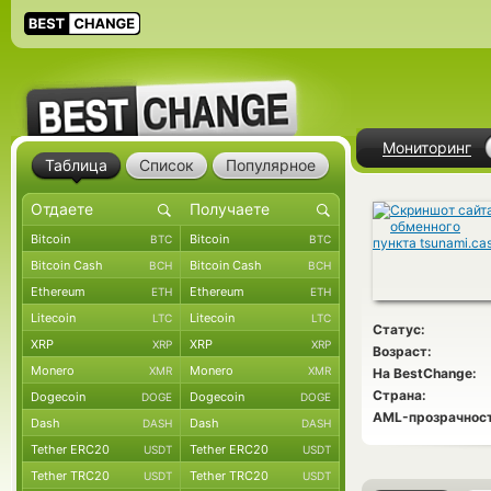
Мониторинг
Таблица
Список
Популярное
Bitcoin
Bitcoin
BTC
BTC
Bitcoin Cash
Bitcoin Cash
BCH
BCH
Ethereum
Ethereum
ETH
ETH
Litecoin
Litecoin
LTC
LTC
Статус:
XRP
XRP
XRP
XRP
Возраст:
Monero
Monero
XMR
XMR
На BestChange:
Страна:
Dogecoin
Dogecoin
DOGE
DOGE
AML-прозрачност
Dash
Dash
DASH
DASH
Tether ERC20
Tether ERC20
USDT
USDT
Tether TRC20
Tether TRC20
USDT
USDT