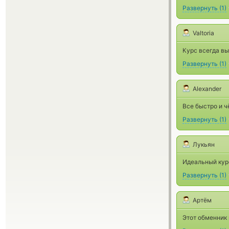
Развернуть
(
1
)
Valtoria
Курс всегда вы
Развернуть
(
1
)
Alexander
Все быстро и ч
Развернуть
(
1
)
Лукьян
Идеальный курс
Развернуть
(
1
)
Артём
Этот обменник 