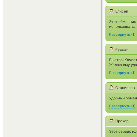
Елисей
Этот обменник 
использовать.
Развернуть
(
1
)
Руслан
Быстро! Качест
Желаю ему уда
Развернуть
(
1
)
Станислав
Удобный обмен,
Развернуть
(
1
)
Прохор
Этот сервис ид