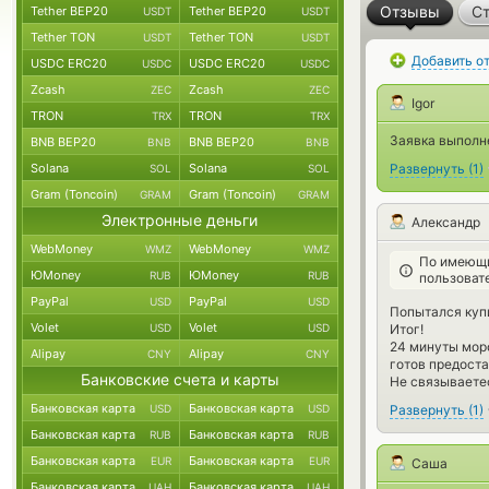
Отзывы
Ст
Tether BEP20
Tether BEP20
USDT
USDT
Tether TON
Tether TON
USDT
USDT
Добавить о
USDC ERC20
USDC ERC20
USDC
USDC
Zcash
Zcash
ZEC
ZEC
Igor
TRON
TRON
TRX
TRX
Заявка выполне
BNB BEP20
BNB BEP20
BNB
BNB
Solana
Solana
Развернуть
(
1
)
SOL
SOL
Gram (Toncoin)
Gram (Toncoin)
GRAM
GRAM
Электронные деньги
Александр
WebMoney
WebMoney
WMZ
WMZ
По имеющи
ЮMoney
ЮMoney
RUB
RUB
пользоват
PayPal
PayPal
USD
USD
Попытался купи
Volet
Volet
USD
USD
Итог!
24 минуты моро
Alipay
Alipay
CNY
CNY
готов предоста
Банковские счета и карты
Не связываете
Банковская карта
Банковская карта
USD
USD
Развернуть
(
1
)
Банковская карта
Банковская карта
RUB
RUB
Банковская карта
Банковская карта
EUR
EUR
Саша
Банковская карта
Банковская карта
UAH
UAH