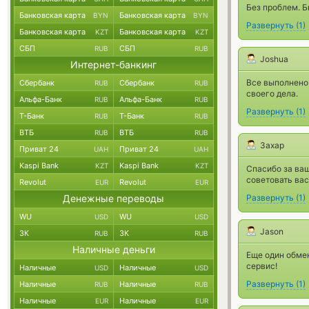
Без проблем. 
Банковская карта
Банковская карта
BYN
BYN
Развернуть
(
1
)
Банковская карта
Банковская карта
KZT
KZT
СБП
СБП
RUB
RUB
Joshua
Интернет-банкинг
Все выполнено 
Сбербанк
Сбербанк
RUB
RUB
своего дела.
Альфа-Банк
Альфа-Банк
RUB
RUB
Развернуть
(
1
)
Т-Банк
Т-Банк
RUB
RUB
ВТБ
ВТБ
RUB
RUB
Захар
Приват 24
Приват 24
UAH
UAH
Kaspi Bank
Kaspi Bank
KZT
KZT
Спасибо за ваш
советовать ва
Revolut
Revolut
EUR
EUR
Денежные переводы
Развернуть
(
1
)
WU
WU
USD
USD
Jason
ЗК
ЗК
RUB
RUB
Наличные деньги
Еще один обме
сервис!
Наличные
Наличные
USD
USD
Развернуть
(
1
)
Наличные
Наличные
RUB
RUB
Наличные
Наличные
EUR
EUR