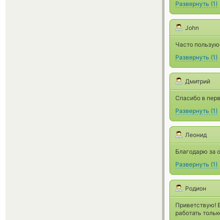
Развернуть
(
1
)
John
Часто пользуюс
Развернуть
(
1
)
Дмитрий
Спасибо в перв
Развернуть
(
1
)
Леонид
Благодарю за о
Развернуть
(
1
)
Родион
Приветствую! 
работать тольк