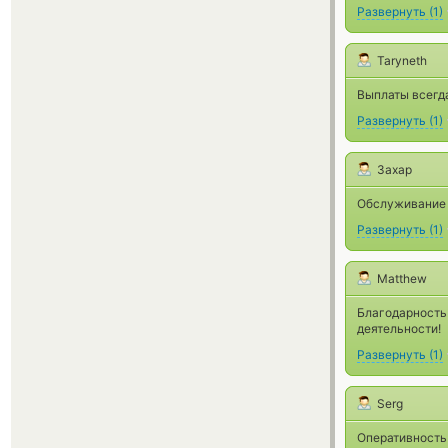
Развернуть
(
1
)
Taryneth
Выплаты всегда
Развернуть
(
1
)
Захар
Обслуживание о
Развернуть
(
1
)
Matthew
Благодарность
деятельности!
Развернуть
(
1
)
Serg
Оперативность 