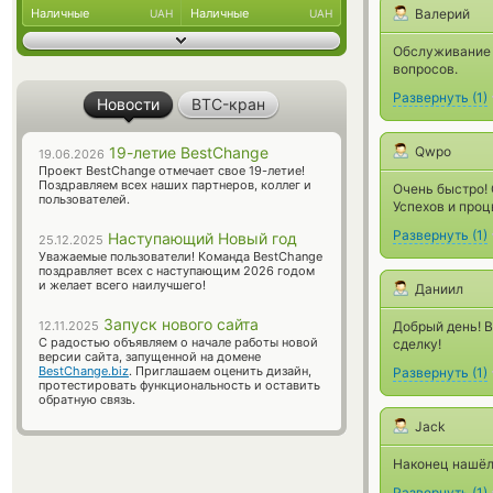
Наличные
Наличные
Валерий
UAH
UAH
Обслуживание 
вопросов.
Развернуть
(
1
)
Новости
BTC-кран
19-летие BestChange
Qwpo
19.06.2026
Проект BestChange отмечает свое 19-летие!
Поздравляем всех наших партнеров, коллег и
Очень быстро!
пользователей.
Успехов и проц
Развернуть
(
1
)
Наступающий Новый год
25.12.2025
Уважаемые пользователи! Команда BestChange
поздравляет всех с наступающим 2026 годом
и желает всего наилучшего!
Даниил
Запуск нового сайта
12.11.2025
Добрый день! 
С радостью объявляем о начале работы новой
сделку!
версии сайта, запущенной на домене
BestChange.biz
. Приглашаем оценить дизайн,
Развернуть
(
1
)
протестировать функциональность и оставить
обратную связь.
Jack
Наконец нашёл
Развернуть
(
1
)