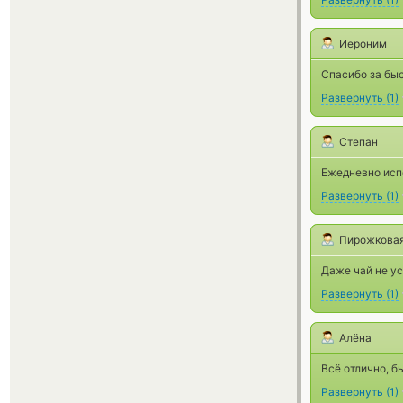
Иероним
Спасибо за бы
Развернуть
(
1
)
Степан
Ежедневно исп
Развернуть
(
1
)
Пирожкова
Даже чай не ус
Развернуть
(
1
)
Алёна
Всё отлично, б
Развернуть
(
1
)