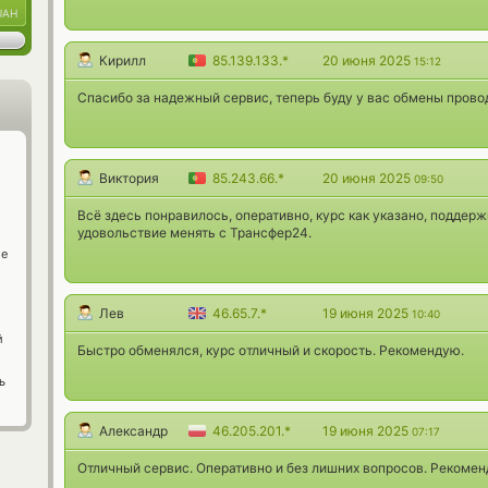
UAH
Кирилл
85.139.133.*
20 июня 2025
15:12
Спасибо за надежный сервис, теперь буду у вас обмены провод
Виктория
85.243.66.*
20 июня 2025
09:50
Всё здесь понравилось, оперативно, курс как указано, поддерж
удовольствие менять с Трансфер24.
ge
Лев
46.65.7.*
19 июня 2025
10:40
й
Быстро обменялся, курс отличный и скорость. Рекомендую.
ь
Александр
46.205.201.*
19 июня 2025
07:17
Отличный сервис. Оперативно и без лишних вопросов. Рекомен