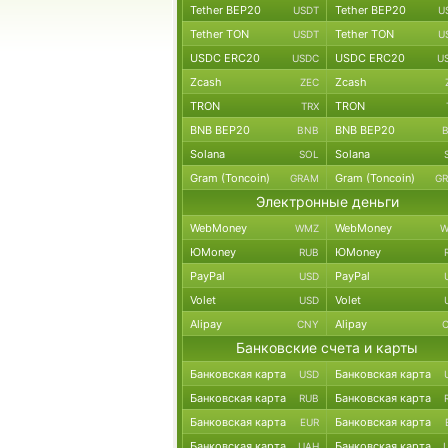
Tether BEP20
Tether BEP20
USDT
U
Tether TON
Tether TON
USDT
U
USDC ERC20
USDC ERC20
USDC
U
Zcash
Zcash
ZEC
TRON
TRON
TRX
BNB BEP20
BNB BEP20
BNB
Solana
Solana
SOL
Gram (Toncoin)
Gram (Toncoin)
GRAM
G
Электронные деньги
WebMoney
WebMoney
WMZ
W
ЮMoney
ЮMoney
RUB
PayPal
PayPal
USD
Volet
Volet
USD
Alipay
Alipay
CNY
Банковские счета и карты
Банковская карта
Банковская карта
USD
Банковская карта
Банковская карта
RUB
Банковская карта
Банковская карта
EUR
Банковская карта
Банковская карта
UAH