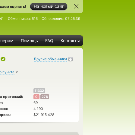
На новый сайт
шаем оценить!
41
Обменников:
616
Обновление:
07:26:39
тнерам
Помощь
FAQ
Контакты
Другие обменники
о пункта
11332
х претензий:
0
278
т:
69
ена:
4 190
ервов:
$21 915 428