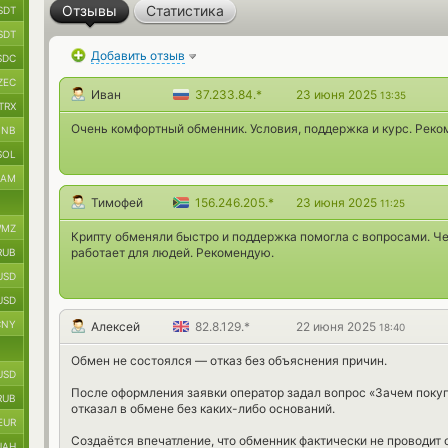
Отзывы
Статистика
SDT
SDT
Добавить отзыв
SDC
ZEC
Иван
37.233.84.*
23 июня 2025
13:35
TRX
Очень комфортный обменник. Условия, поддержка и курс. Реко
BNB
SOL
RAM
Тимофей
156.246.205.*
23 июня 2025
11:25
MZ
Крипту обменяли быстро и поддержка помогла с вопросами. Ч
работает для людей. Рекомендую.
RUB
USD
USD
CNY
Алексей
82.8.129.*
22 июня 2025
18:40
Обмен не состоялся — отказ без объяснения причин.
USD
После оформления заявки оператор задал вопрос «Зачем покуп
RUB
отказал в обмене без каких-либо оснований.
EUR
Создаётся впечатление, что обменник фактически не проводит
UAH