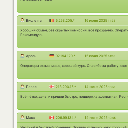
Виолетта
5.253.205.*
16 июня 2025
11:33
Хороший обмен, без скрытых комиссий, всё прозрачно. Операт
Рекомендую.
Арсен
92.194.170.*
15 июня 2025
14:10
Операторы отзывчивые, хороший курс. Спасибо за работу, еще 
Павел
213.200.15.*
14 июня 2025
16:51
Всё чётко, деньги пришли быстро, поддержка адекватная. Респ
Макс
209.99.134.*
14 июня 2025
10:05
Честный и быстрый обменник. Прошло успешно, курс хороший,