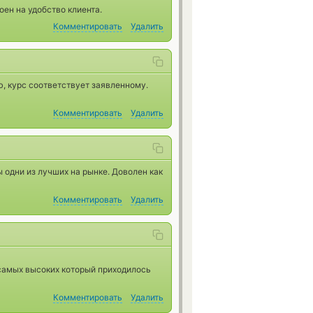
оен на удобство клиента.
Комментировать
Удалить
ю, курс соответствует заявленному.
Комментировать
Удалить
ы одни из лучших на рынке. Доволен как
Комментировать
Удалить
 самых высоких который приходилось
Комментировать
Удалить