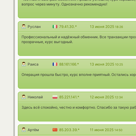
вопрос через минуту. Однозначно рекомендую!
Руслан
79.41.30.*
13 июня 2025
18:26
Профессиональный и надёжный обменник. Все транзакции прох
прозрачные, курс выгодный.
Раиса
88.161.166.*
13 июня 2025
10:25
Операция прошла быстро, курс вполне приятный. Остались хо
Николай
85.221.141.*
12 июня 2025
12:34
Здесь всё спокойно, честно и комфортно. Спасибо за такую р
Артём
85.203.39.*
11 июня 2025
14:50