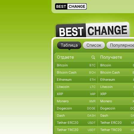
Таблица
Список
Популярно
Bitcoin
Bitcoin
BTC
Bitcoin Cash
Bitcoin Cash
BCH
Ethereum
Ethereum
ETH
Litecoin
Litecoin
LTC
XRP
XRP
XRP
Monero
Monero
XMR
Dogecoin
Dogecoin
DOGE
D
Dash
Dash
DASH
D
Tether ERC20
Tether ERC20
USDT
U
Tether TRC20
Tether TRC20
USDT
U