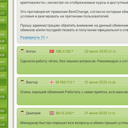
криптовалюта», несмотря на отображаемые курсы и доступные
BYN
Это противоречит правилам BestChange, согласно которым об
KZT
условия и реагировать на претензии пользователей.
RUB
Прошу администрацию обратить внимание на данный обменник
обменов и/или посодействовать в получении официального от
RUB
Развернуть
(
1
)
RUB
RUB
Антон
188.3.192.*
22 июня 2025
07:15
RUB
Сделали работу чётко, без лишних вопросов. Рекомендую к со
UAH
KZT
EUR
Виктор
91.184.113.*
21 июня 2025
15:38
USD
Очень хороший обменник! Работать с ними приятно, всё максим
RUB
USD
Дмитрий
84.15.208.*
21 июня 2025
12:10
RUB
Менеджер быстро порешал все вопросы и обмен прошел успеш
EUR