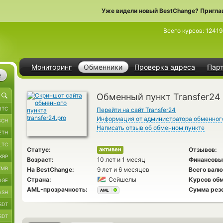
Уже видели новый BestChange? Пригла
Всего курсов:
12419
Мониторинг
Обменники
Проверка адреса
Пар
е
Обменный пункт Transfer24
BTC
Перейти на сайт Transfer24
Информация от администратора обменног
BCH
Написать отзыв об обменном пункте
ETH
LTC
Статус:
Отзывов:
активен
XRP
Возраст:
10 лет и 1 месяц
Финансовы
XMR
На BestChange:
9 лет и 6 месяцев
Всего валю
Страна:
Сейшелы
Курсов обм
OGE
AML-прозрачность:
Сумма рез
AML
ASH
SDT
SDT