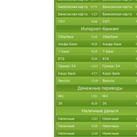
Банковская карта
Банковская карта
BYN
Банковская карта
Банковская карта
KZT
СБП
СБП
RUB
Интернет-банкинг
Сбербанк
Сбербанк
RUB
Альфа-Банк
Альфа-Банк
RUB
Т-Банк
Т-Банк
RUB
ВТБ
ВТБ
RUB
Приват 24
Приват 24
UAH
Kaspi Bank
Kaspi Bank
KZT
Revolut
Revolut
EUR
Денежные переводы
WU
WU
USD
ЗК
ЗК
RUB
Наличные деньги
Наличные
Наличные
USD
Наличные
Наличные
RUB
Наличные
Наличные
EUR