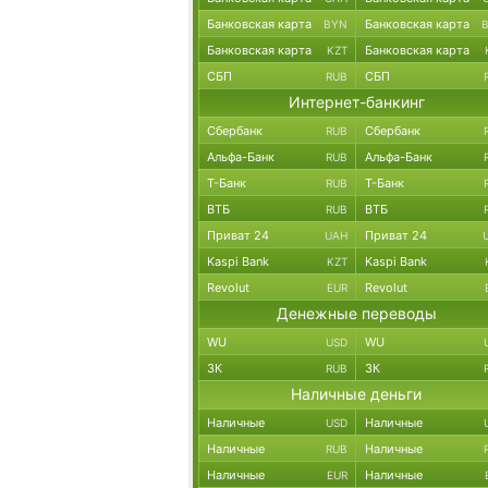
Банковская карта
Банковская карта
BYN
Банковская карта
Банковская карта
KZT
СБП
СБП
RUB
Интернет-банкинг
Сбербанк
Сбербанк
RUB
Альфа-Банк
Альфа-Банк
RUB
Т-Банк
Т-Банк
RUB
ВТБ
ВТБ
RUB
Приват 24
Приват 24
UAH
Kaspi Bank
Kaspi Bank
KZT
Revolut
Revolut
EUR
Денежные переводы
WU
WU
USD
ЗК
ЗК
RUB
Наличные деньги
Наличные
Наличные
USD
Наличные
Наличные
RUB
Наличные
Наличные
EUR