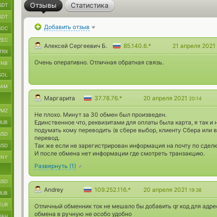
Отзывы
Статистика
SDT
SDT
Добавить отзыв
SDC
ZEC
Алексей Сергеевич Б.
85.140.6.*
21 апреля 2021
TRX
Очень оперативно. Отличная обратная связь.
BNB
SOL
RAM
Маргарита
37.78.76.*
20 апреля 2021
20:14
MZ
Не плохо. Минут за 30 обмен был произведен.
Единственное что, реквизитами для оплаты была карта, я так и 
RUB
подумать кому переводить (в сбере выбор, клиенту Сбера или в
USD
перевод.
Так же если не зарегистрирован информация на почту по сделк
USD
И после обмена нет информации где смотреть транзакцию.
CNY
Развернуть
(
1
)
USD
Andrey
109.252.116.*
20 апреля 2021
19:38
RUB
EUR
Отличный обменник ток не мешало бы добавить qr код для адр
обмена в ручную не особо удобно
UAH