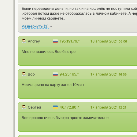
Были переведены деньги, но так и на кошелёк не поступили ко
,которая потом даже не отображалась в личном кабинете. А ч
моём личном кабинете..
Развернуть
(
3
)
Andrey
195.191.79.*
18 апреля 2021
05:06
Мне понравилось Все быстро
Bob
94.25.165.*
17 апреля 2021
16:56
Норма, рипл на карту занял 10мин
Сергей
46.172.80.*
17 апреля 2021
12:21
Все прошло очень быстро просто замечательно