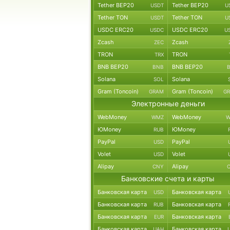
Tether BEP20
Tether BEP20
USDT
U
Tether TON
Tether TON
USDT
U
USDC ERC20
USDC ERC20
USDC
U
Zcash
Zcash
ZEC
TRON
TRON
TRX
BNB BEP20
BNB BEP20
BNB
Solana
Solana
SOL
Gram (Toncoin)
Gram (Toncoin)
GRAM
G
Электронные деньги
WebMoney
WebMoney
WMZ
W
ЮMoney
ЮMoney
RUB
PayPal
PayPal
USD
Volet
Volet
USD
Alipay
Alipay
CNY
Банковские счета и карты
Банковская карта
Банковская карта
USD
Банковская карта
Банковская карта
RUB
Банковская карта
Банковская карта
EUR
Банковская карта
Банковская карта
UAH