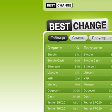
Таблица
Список
Популярно
Bitcoin
Bitcoin
BTC
Bitcoin Cash
Bitcoin Cash
BCH
Ethereum
Ethereum
ETH
Litecoin
Litecoin
LTC
XRP
XRP
XRP
Monero
Monero
XMR
Dogecoin
Dogecoin
DOGE
D
Dash
Dash
DASH
D
Tether ERC20
Tether ERC20
USDT
U
Tether TRC20
Tether TRC20
USDT
U