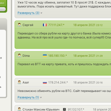
Уже 12 часов жду обмена, заплатил 10 $ просят 21$. С каждым
UAH
вымогатель. Пора искать одекватный. Тут даже поддержка блок
Развернуть
(
3
)
Сергей
77.111.247.*
18 апреля 2021
23:12
Переводил со сбера рубли на карту другого банка (была комисс
адвакеш. На всё про всё ушло где-то полчаса, всё супер!!!) Спас
Dima
185.190.150.*
18 апреля 2021
21:29
ge
Перевел из BTT на карту привата, хоть и пришлось подождать 
й
Азат
178.214.244.*
18 апреля 2021
20:16
ь
Невозможно обменять рубли на BTC. Сайт перекидывает на оши
Развернуть
(
1
)
Стукан Максим Юрьевич
91.132.107.*
18 апреля 2