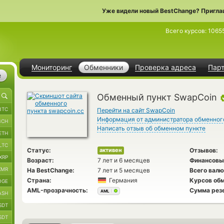
Уже видели новый BestChange? Пригла
Всего курсов:
1065
Мониторинг
Обменники
Проверка адреса
Пар
е
Обменный пункт SwapCoin
BTC
Перейти на сайт SwapCoin
Информация от администратора обменног
BCH
Написать отзыв об обменном пункте
ETH
LTC
Статус:
Отзывов:
активен
XRP
Возраст:
7 лет и 6 месяцев
Финансовы
XMR
На BestChange:
7 лет и 5 месяцев
Всего валю
Страна:
Германия
Курсов обм
OGE
AML-прозрачность:
Сумма рез
AML
ASH
SDT
SDT