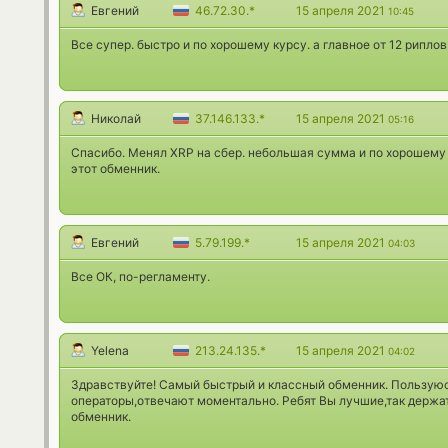
Евгений
46.72.30.*
15 апреля 2021
10:45
Все супер. быстро и по хорошему курсу. а главное от 12 риплов
Николай
37.146.133.*
15 апреля 2021
05:16
Спасибо. Менял XRP на сбер. небольшая сумма и по хорошему 
этот обменник.
Евгений
5.79.199.*
15 апреля 2021
04:03
Все ОК, по-регламенту.
Yelena
213.24.135.*
15 апреля 2021
04:02
Здравствуйте! Самый быстрый и классный обменник. Пользую
операторы,отвечают моментально. Ребят Вы лучшие,так держа
обменник.