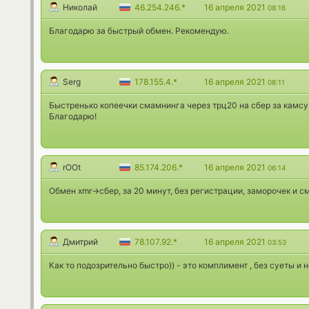
Николай
46.254.246.*
16 апреля 2021
08:16
Благодарю за быстрый обмен. Рекомендую.
Serg
178.155.4.*
16 апреля 2021
08:11
Быстренько копеечки смамнинга через трц20 на сбер за камсу 
Благодарю!
rOOt
85.174.206.*
16 апреля 2021
06:14
Обмен xmr->сбер, за 20 минут, без регистрации, заморочек и с
Дмитрий
78.107.92.*
16 апреля 2021
03:53
Как то подозрительно быстро)) - это комплимент , без суеты и 