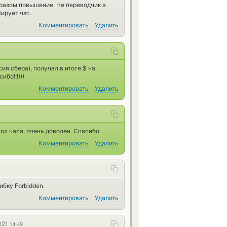
 разом повышение. Не переводчик а
ирует чат..
Комментировать
Удалить
ия сбера), получал в итоге $ на
ибо!!!)))
Комментировать
Удалить
пол часа, очень доволен. Спасибо
Комментировать
Удалить
бку Forbidden.
Комментировать
Удалить
021
14:49