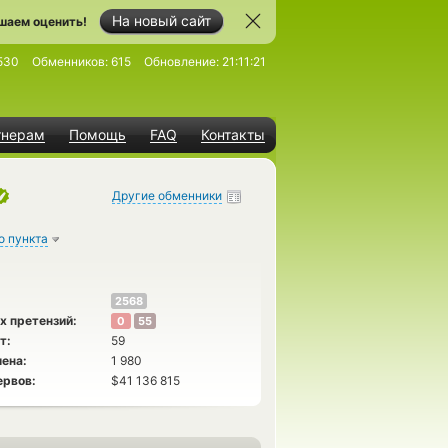
На новый сайт
шаем оценить!
530
Обменников:
615
Обновление:
21:11:21
тнерам
Помощь
FAQ
Контакты
Другие обменники
о пункта
2568
х претензий:
0
55
т:
59
ена:
1 980
ервов:
$41 136 815