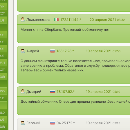
BYN
KZT
Пользователь
172.111.144.*
20 апреля 2021
08:32
RUB
Менял xmr на Сбербанк. Претензий к обменнику нет
RUB
RUB
RUB
Андрей
188.17.28.*
19 апреля 2021
05:58
RUB
О данном мониторинге только положительное, произвел несколь
UAH
вине возникла проблема. Обратился в службу поддержки, все 
KZT
Теперь весь обмен только через них.
EUR
USD
Дмитрий
78.107.92.*
19 апреля 2021
05:10
RUB
Достойный обменник. Операция прошла успешно ,без лишней 
USD
RUB
Евгений
94.25.172.*
19 апреля 2021
03:13
EUR