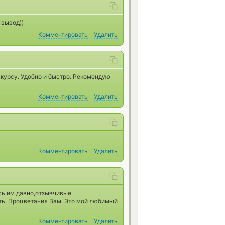
 вывод))
Комментировать
Удалить
курсу. Удобно и быстро. Рекомендую
Комментировать
Удалить
Комментировать
Удалить
сь им давно,отзывчивые
ть. Процветания Вам. Это мой любимый
Комментировать
Удалить