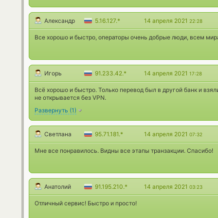
Александр
5.16.127.*
14 апреля 2021
22:28
Все хорошо и быстро, операторы очень добрые люди, всем мир
Игорь
91.233.42.*
14 апреля 2021
17:28
Всё хорошо и быстро. Только перевод был в другой банк и взя
не открывается без VPN.
Развернуть
(
1
)
Светлана
95.71.181.*
14 апреля 2021
07:32
Мне все понравилось. Видны все этапы транзакции. Спасибо!
Анатолий
91.195.210.*
14 апреля 2021
03:23
Отличный сервис! Быстро и просто!