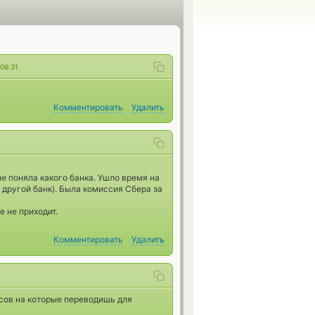
06:31
Комментировать
Удалить
не поняла какого банка. Ушло время на
 другой банк). Была комиссия Сбера за
е не приходит.
Комментировать
Удалить
есов на которые переводишь для