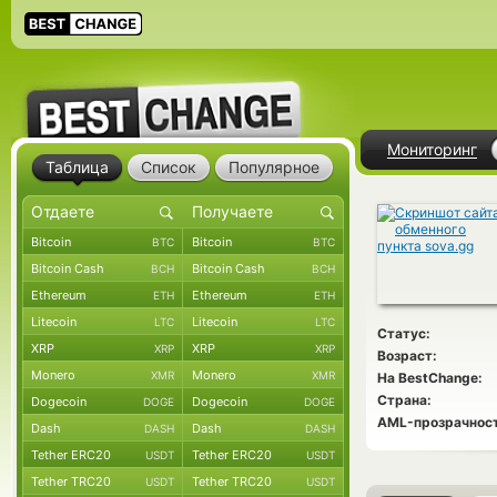
Мониторинг
Таблица
Список
Популярное
Bitcoin
Bitcoin
BTC
BTC
Bitcoin Cash
Bitcoin Cash
BCH
BCH
Ethereum
Ethereum
ETH
ETH
Litecoin
Litecoin
LTC
LTC
Статус:
XRP
XRP
XRP
XRP
Возраст:
Monero
Monero
XMR
XMR
На BestChange:
Страна:
Dogecoin
Dogecoin
DOGE
DOGE
AML-прозрачност
Dash
Dash
DASH
DASH
Tether ERC20
Tether ERC20
USDT
USDT
Tether TRC20
Tether TRC20
USDT
USDT