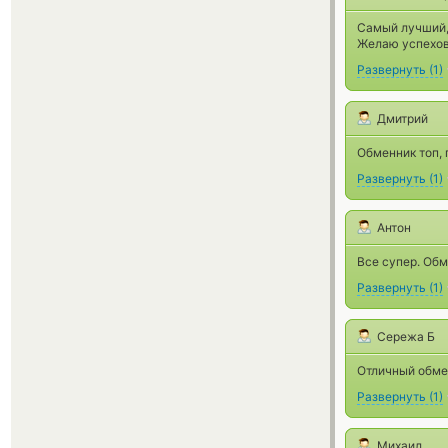
Самый лучший, 
Желаю успехов
Развернуть
(
1
)
Дмитрий
Обменник топ,
Развернуть
(
1
)
Антон
Все супер. Обм
Развернуть
(
1
)
Сережа Б
Отличный обме
Развернуть
(
1
)
Михаил