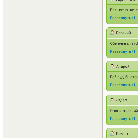
Все четка чече
Развернуть
(
1
)
Евгений
Обменивал avd
Развернуть
(
1
)
Андрей
Всё гуд, быстр
Развернуть
(
1
)
Эдгар
Очень хороший 
Развернуть
(
1
)
Роман