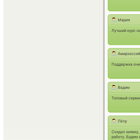
Мария
Лучший курс н
Амирхоссе
Поддержка очен
Вадим
Топовый сервис
Пётр
Создал заявку,
работу. Будем 