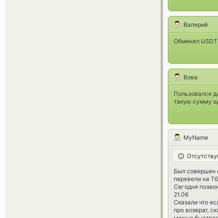
Валерий
Обменял USDT н
Вова
Пользовался д
такую сумму од
MyName
Отсутству
Был совершен 
перевели на Т
Сегодня позвон
21.06
Сказали что ес
про возврат, с
можно быстрее,