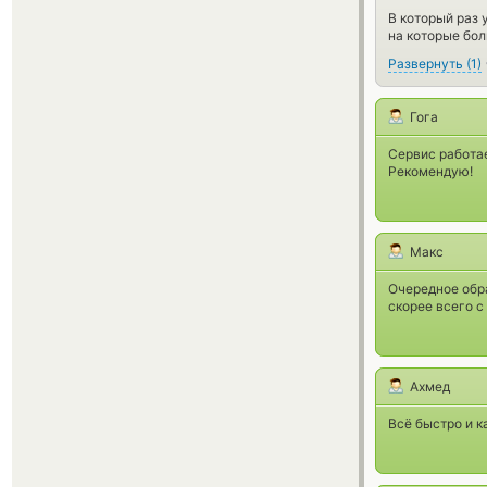
В который раз
на которые бол
Развернуть
(
1
)
Гога
Сервис работа
Рекомендую!
Макс
Очередное обра
скорее всего с
Ахмед
Всё быстро и к