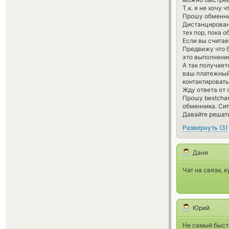
Т.к. я не хочу
Прошу обменни
Дистанцирован
тех пор, пока 
Если вы считае
Предвижу что б
это выполнение
А так получает
ваш платежный 
контактироват
Жду ответа от 
Прошу bestchan
обменника. Си
Давайте решать
Развернуть
(
3
)
Даня
Чат на связи, 
Юрий
Не самый быст