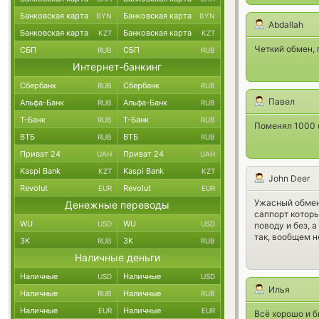
Банковская карта
Банковская карта
BYN
BYN
Abdallah
Банковская карта
Банковская карта
KZT
KZT
Четкий обмен, 
СБП
СБП
RUB
RUB
Интернет-банкинг
Сбербанк
Сбербанк
RUB
RUB
Павел
Альфа-Банк
Альфа-Банк
RUB
RUB
Т-Банк
Т-Банк
RUB
RUB
Поменял 1000 u
ВТБ
ВТБ
RUB
RUB
Приват 24
Приват 24
UAH
UAH
Kaspi Bank
Kaspi Bank
KZT
KZT
John Deer
Revolut
Revolut
EUR
EUR
Ужасный обменн
Денежные переводы
саппорт которы
WU
WU
USD
USD
поводу и без, 
так, вообщем н
ЗК
ЗК
RUB
RUB
Наличные деньги
Наличные
Наличные
USD
USD
Илья
Наличные
Наличные
RUB
RUB
Наличные
Наличные
EUR
EUR
Всё хорошо и б