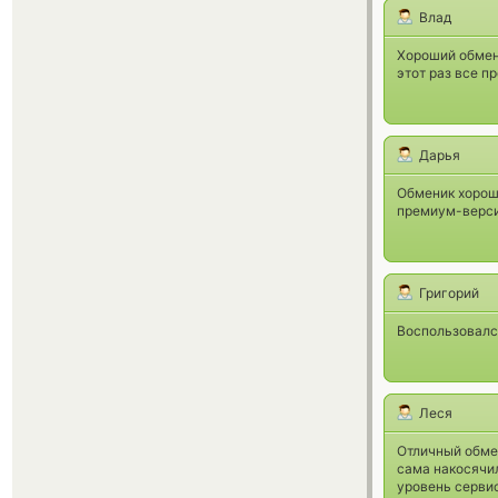
Влад
Хороший обменн
этот раз все п
Дарья
Обменик хороши
премиум-верси
Григорий
Воспользовалс
Леся
Отличный обмен
сама накосячи
уровень сервис