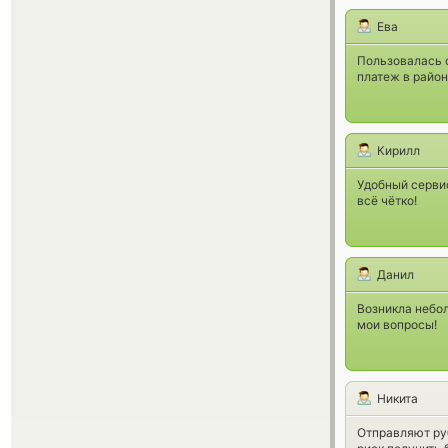
Ева
Пользовалась о
платеж в район
Кирилл
Удобный сервис
всё чётко!
Данил
Возникла небол
мои вопросы!
Никита
Отправляют руб