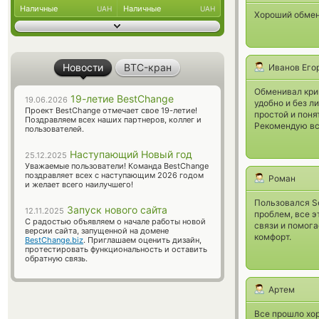
Наличные
Наличные
UAH
UAH
Хороший обмен
Новости
BTC-кран
Иванов Его
Обменивал крип
19-летие BestChange
19.06.2026
удобно и без л
Проект BestChange отмечает свое 19-летие!
простой и пон
Поздравляем всех наших партнеров, коллег и
Рекомендую все
пользователей.
Наступающий Новый год
25.12.2025
Уважаемые пользователи! Команда BestChange
поздравляет всех с наступающим 2026 годом
Роман
и желает всего наилучшего!
Пользовался S
Запуск нового сайта
12.11.2025
проблем, все э
С радостью объявляем о начале работы новой
связи и помога
версии сайта, запущенной на домене
комфорт.
BestChange.biz
. Приглашаем оценить дизайн,
протестировать функциональность и оставить
обратную связь.
Артем
Все прошло хор