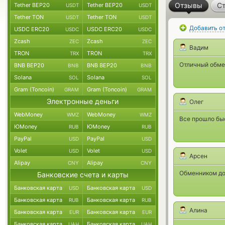
Отзывы
Ст
Tether BEP20
Tether BEP20
USDT
USDT
Tether TON
Tether TON
USDT
USDT
Добавить о
USDC ERC20
USDC ERC20
USDC
USDC
Zcash
Zcash
ZEC
ZEC
Вадим
TRON
TRON
TRX
TRX
Отличный обмен
BNB BEP20
BNB BEP20
BNB
BNB
Solana
Solana
SOL
SOL
Gram (Toncoin)
Gram (Toncoin)
GRAM
GRAM
Электронные деньги
Олег
WebMoney
WebMoney
WMZ
WMZ
Все прошло бы
ЮMoney
ЮMoney
RUB
RUB
PayPal
PayPal
USD
USD
Volet
Volet
USD
USD
Арсен
Alipay
Alipay
CNY
CNY
Обменником дов
Банковские счета и карты
Банковская карта
Банковская карта
USD
USD
Банковская карта
Банковская карта
RUB
RUB
Алина
Банковская карта
Банковская карта
EUR
EUR
Банковская карта
Банковская карта
UAH
UAH