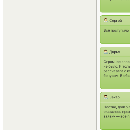
Сергей
Всё поступило
Дарья
Огромное спаси
не было. И тол
рассказала о к
бонусом! В общ
Захар
Честно, долго 
оказалось проз
заявку — всё п