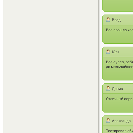
Влад
Все прошло хор
Юля
Все супер, реб
до мельчайшего
Денис
Отличный серви
Александр
Тестировал обм