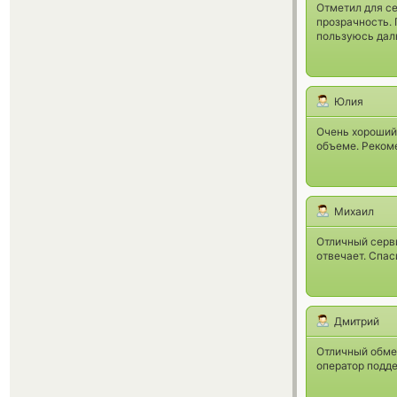
Отметил для се
прозрачность. 
пользуюсь дал
Юлия
Очень хороший 
объеме. Реком
Михаил
Отличный серви
отвечает. Спас
Дмитрий
Отличный обме
оператор подд