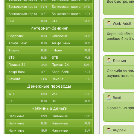
Все быстро, оп
Банковская карта
Банковская карта
BYN
BYN
Банковская карта
Банковская карта
KZT
KZT
СБП
СБП
RUB
RUB
Work_Adult
Интернет-банкинг
Хороший обмен
Сбербанк
Сбербанк
RUB
RUB
вообще 4 из 5 
Альфа-Банк
Альфа-Банк
RUB
RUB
Т-Банк
Т-Банк
RUB
RUB
ВТБ
ВТБ
RUB
RUB
Леонид
Приват 24
Приват 24
UAH
UAH
Спасибо за пом
Kaspi Bank
Kaspi Bank
KZT
KZT
осуществляли з
Revolut
Revolut
EUR
EUR
Денежные переводы
WU
WU
USD
USD
Bastl
ЗК
ЗК
RUB
RUB
Наличные деньги
Нормально пров
Наличные
Наличные
USD
USD
Наличные
Наличные
RUB
RUB
Андрей
Наличные
Наличные
EUR
EUR