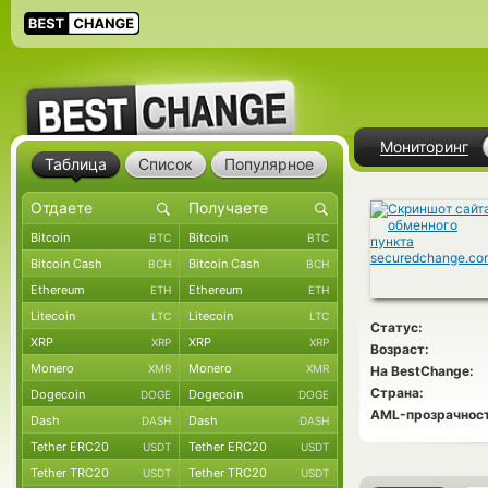
Мониторинг
Таблица
Список
Популярное
Bitcoin
Bitcoin
BTC
BTC
Bitcoin Cash
Bitcoin Cash
BCH
BCH
Ethereum
Ethereum
ETH
ETH
Litecoin
Litecoin
LTC
LTC
Статус:
XRP
XRP
XRP
XRP
Возраст:
Monero
Monero
XMR
XMR
На BestChange:
Страна:
Dogecoin
Dogecoin
DOGE
DOGE
AML-прозрачност
Dash
Dash
DASH
DASH
Tether ERC20
Tether ERC20
USDT
USDT
Tether TRC20
Tether TRC20
USDT
USDT