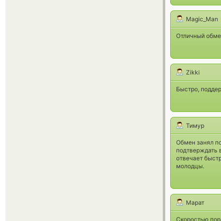
Magic_Man
Отличный обме
Zikki
Быстро, поддер
Тимур
Обмен занял поч
подтверждать в
отвечает быстр
молодцы.
Марат
Скоростью пора