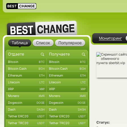
Мониторинг
Таблица
Список
Популярное
Bitcoin
Bitcoin
BTC
BTC
Bitcoin Cash
Bitcoin Cash
BCH
BCH
Ethereum
Ethereum
ETH
ETH
Litecoin
Litecoin
LTC
LTC
XRP
XRP
XRP
XRP
Monero
Monero
XMR
XMR
Dogecoin
Dogecoin
DOGE
DOGE
Dash
Dash
DASH
DASH
Tether ERC20
Tether ERC20
USDT
USDT
Статус:
Tether TRC20
Tether TRC20
USDT
USDT