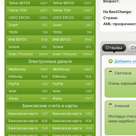
Возраст:
Tether BEP20
Tether BEP20
USDT
USDT
Tether TON
Tether TON
USDT
USDT
На BestChange:
USDC ERC20
USDC ERC20
Страна:
USDC
USDC
AML-прозрачност
Zcash
Zcash
ZEC
ZEC
TRON
TRON
TRX
TRX
BNB BEP20
BNB BEP20
BNB
BNB
Solana
Solana
SOL
SOL
Отзывы
Ст
Gram (Toncoin)
Gram (Toncoin)
GRAM
GRAM
Электронные деньги
Добавить о
WebMoney
WebMoney
WMZ
WMZ
Светлана
ЮMoney
ЮMoney
RUB
RUB
Очень хороший
PayPal
PayPal
USD
USD
Volet
Volet
USD
USD
Alipay
Alipay
CNY
CNY
Банковские счета и карты
Алексей
Банковская карта
Банковская карта
USD
USD
Молодцы спасиб
Банковская карта
Банковская карта
мере надобнос
RUB
RUB
Банковская карта
Банковская карта
EUR
EUR
Банковская карта
Банковская карта
UAH
UAH