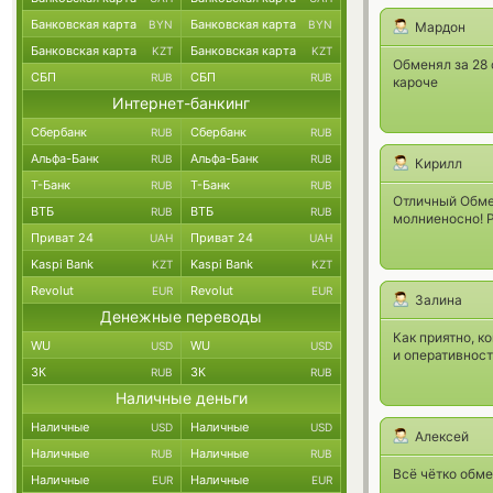
Банковская карта
Банковская карта
BYN
BYN
Мардон
Банковская карта
Банковская карта
KZT
KZT
Обменял за 28 
СБП
СБП
RUB
RUB
кароче
Интернет-банкинг
Сбербанк
Сбербанк
RUB
RUB
Альфа-Банк
Альфа-Банк
RUB
RUB
Кирилл
Т-Банк
Т-Банк
RUB
RUB
Отличный Обмен
ВТБ
ВТБ
RUB
RUB
молниеносно! Р
Приват 24
Приват 24
UAH
UAH
Kaspi Bank
Kaspi Bank
KZT
KZT
Revolut
Revolut
EUR
EUR
Залина
Денежные переводы
Как приятно, к
WU
WU
USD
USD
и оперативност
ЗК
ЗК
RUB
RUB
Наличные деньги
Наличные
Наличные
USD
USD
Алексей
Наличные
Наличные
RUB
RUB
Всё чётко обме
Наличные
Наличные
EUR
EUR