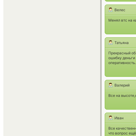
Велес
Менял втс на к
Татьяна
Прекрасный обм
ошибку деньги 
оперативность.
Валерий
Все на высоте,
Иван
Все качественн
что вопрос ещё