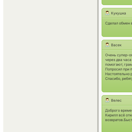
Кукушка
Сделал обмен в
Васек
Очень супер-оп
через два часа
помогают, грам
Попросил при п
Настоятельно 
Спасибо, ребят,
Велес
Доброго времен
Кирилл всё отк
возвратов.Быс