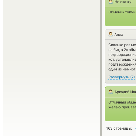
Не скажу
Обменик топчик
Алла
Сколько раз ме
на бит, в 2х об
подтверждение,
кот. устанавли
подтверждения 
один из немног
Развернуть
(
2
)
Аркадий Ив
Отличный обме
желаю процвет
163 страницы: