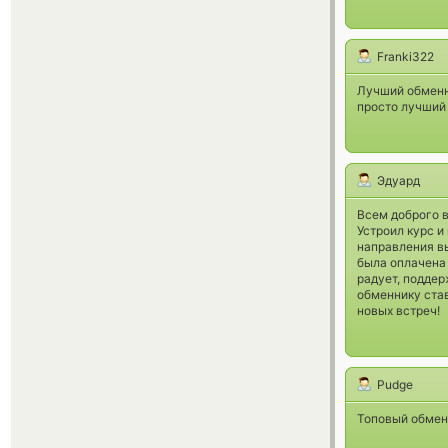
Franki322
Лучший обменни
просто лучший
Эдуард
Всем доброго 
Устроил курс и
направления в
была оплачена 
радует, поддер
обменнику став
новых встреч!
Pudge
Топовый обмен