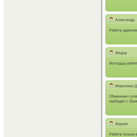
Александр
Ребята удивляю
Федор
Молодцы ребята
Морозова Д
Обменник-супер
пребудет с Вам
Фархат
Ребята только