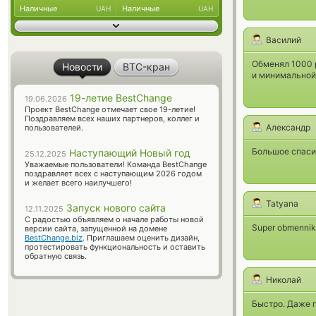
Наличные
Наличные
UAH
UAH
Василий
Обменял 1000 р
Новости
BTC-кран
и минимальной 
19-летие BestChange
19.06.2026
Проект BestChange отмечает свое 19-летие!
Поздравляем всех наших партнеров, коллег и
Александр
пользователей.
Большое спасиб
Наступающий Новый год
25.12.2025
Уважаемые пользователи! Команда BestChange
поздравляет всех с наступающим 2026 годом
и желает всего наилучшего!
Tatyana
Запуск нового сайта
12.11.2025
С радостью объявляем о начале работы новой
Super obmennik! 
версии сайта, запущенной на домене
BestChange.biz
. Приглашаем оценить дизайн,
протестировать функциональность и оставить
обратную связь.
Николай
Быстро. Даже п