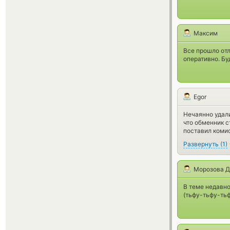
Максим
Все прошло отл
оперативно. Бу
Egor
Нечаянно удали
что обменник с
поставил комис
Развернуть
(
1
)
Морозова Д
В теме недавно
(тьфу-тьфу-тьф