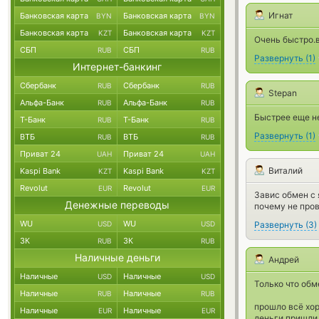
Игнат
Банковская карта
Банковская карта
BYN
BYN
Банковская карта
Банковская карта
KZT
KZT
Очень быстро.в
СБП
СБП
RUB
RUB
Развернуть
(
1
)
Интернет-банкинг
Сбербанк
Сбербанк
RUB
RUB
Stepan
Альфа-Банк
Альфа-Банк
RUB
RUB
Быстрее еще не
Т-Банк
Т-Банк
RUB
RUB
Развернуть
(
1
)
ВТБ
ВТБ
RUB
RUB
Приват 24
Приват 24
UAH
UAH
Виталий
Kaspi Bank
Kaspi Bank
KZT
KZT
Revolut
Revolut
EUR
EUR
Завис обмен с 
Денежные переводы
почему не пров
WU
WU
USD
USD
Развернуть
(
3
)
ЗК
ЗК
RUB
RUB
Наличные деньги
Андрей
Наличные
Наличные
USD
USD
Только что об
Наличные
Наличные
RUB
RUB
прошло всё хо
Наличные
Наличные
EUR
EUR
деньги пришли 