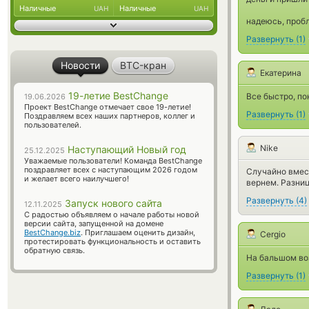
Наличные
Наличные
UAH
UAH
надеюсь, пробл
Развернуть
(
1
)
Новости
BTC-кран
Екатерина
19-летие BestChange
Все быстро, по
19.06.2026
Проект BestChange отмечает свое 19-летие!
Развернуть
(
1
)
Поздравляем всех наших партнеров, коллег и
пользователей.
Nike
Наступающий Новый год
25.12.2025
Уважаемые пользователи! Команда BestChange
поздравляет всех с наступающим 2026 годом
Случайно вмест
и желает всего наилучшего!
вернем. Разниц
Развернуть
(
4
)
Запуск нового сайта
12.11.2025
С радостью объявляем о начале работы новой
версии сайта, запущенной на домене
BestChange.biz
. Приглашаем оценить дизайн,
Cergio
протестировать функциональность и оставить
обратную связь.
На бальшом в
Развернуть
(
1
)