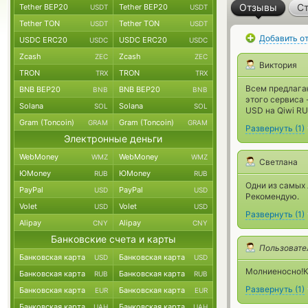
Отзывы
Ст
Tether BEP20
Tether BEP20
USDT
USDT
Tether TON
Tether TON
USDT
USDT
Добавить о
USDC ERC20
USDC ERC20
USDC
USDC
Zcash
Zcash
ZEC
ZEC
Виктория
TRON
TRON
TRX
TRX
Всем предлага
BNB BEP20
BNB BEP20
BNB
BNB
этого сервиса 
Solana
Solana
SOL
SOL
USD на Qiwi RU
Gram (Toncoin)
Gram (Toncoin)
GRAM
GRAM
Развернуть
(
1
)
Электронные деньги
WebMoney
WebMoney
WMZ
WMZ
Светлана
ЮMoney
ЮMoney
RUB
RUB
Одни из самых
PayPal
PayPal
USD
USD
Рекомендую.
Volet
Volet
USD
USD
Развернуть
(
1
)
Alipay
Alipay
CNY
CNY
Банковские счета и карты
Пользовате
Банковская карта
Банковская карта
USD
USD
Молниеносно!Ки
Банковская карта
Банковская карта
RUB
RUB
Развернуть
(
1
)
Банковская карта
Банковская карта
EUR
EUR
Банковская карта
Банковская карта
UAH
UAH