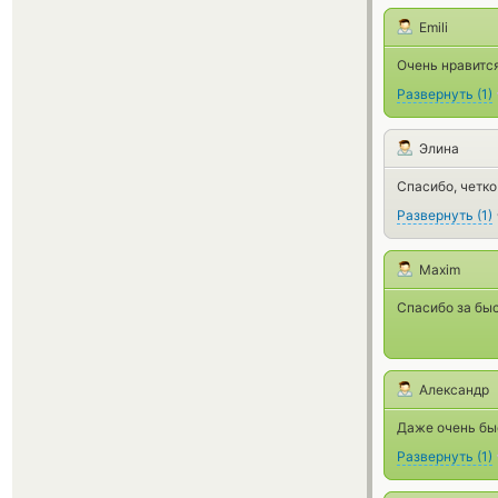
Emili
Очень нравится
Развернуть
(
1
)
Элина
Спасибо, четко
Развернуть
(
1
)
Maxim
Спасибо за бы
Александр
Даже очень бы
Развернуть
(
1
)