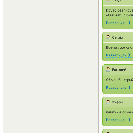
Ладо
Круто реагируе
обменять с бит
Развернуть
(
1
)
Cergio
Все так же как
Развернуть
(
1
)
Евгений
Обмен быстрый,
Развернуть
(
1
)
Зуфар
Фиатные обмен
Развернуть
(
1
)