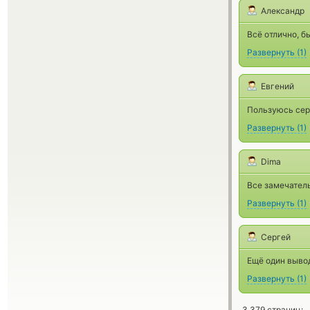
Александр
Всё отлично, бы
Развернуть
(
1
)
Евгений
Пользуюсь серв
Развернуть
(
1
)
Dima
Все замечател
Развернуть
(
1
)
Сергей
Ещё один вывод
Развернуть
(
1
)
3 379 страниц: