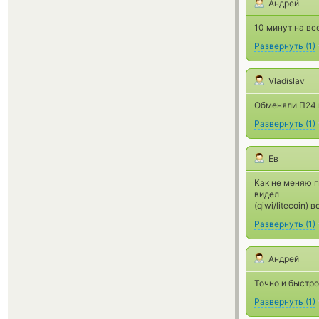
Андрей
10 минут на вс
Развернуть
(
1
)
Vladislav
Обменяли П24 н
Развернуть
(
1
)
Ев
Как не меняю п
видел
(qiwi/litecoin)
Развернуть
(
1
)
Андрей
Точно и быстро
Развернуть
(
1
)