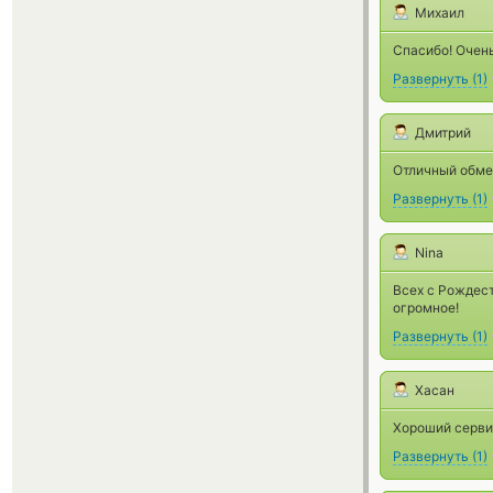
Михаил
Спасибо! Очен
Развернуть
(
1
)
Дмитрий
Отличный обме
Развернуть
(
1
)
Nina
Всех с Рождес
огромное!
Развернуть
(
1
)
Хасан
Хороший сервис
Развернуть
(
1
)