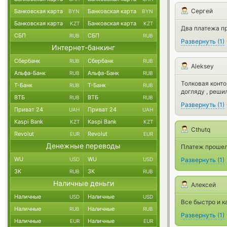
Сергей
Банковская карта
Банковская карта
BYN
BYN
Банковская карта
Банковская карта
KZT
KZT
Два платежа пр
СБП
СБП
RUB
RUB
Развернуть
(
1
)
Интернет-банкинг
Сбербанк
Сбербанк
RUB
RUB
Aleksey
Альфа-Банк
Альфа-Банк
RUB
RUB
Толковая конто
Т-Банк
Т-Банк
RUB
RUB
догляду , реши
ВТБ
ВТБ
RUB
RUB
Развернуть
(
1
)
Приват 24
Приват 24
UAH
UAH
Kaspi Bank
Kaspi Bank
KZT
KZT
Cthutq
Revolut
Revolut
EUR
EUR
Денежные переводы
Платеж прошел
WU
WU
USD
USD
Развернуть
(
1
)
ЗК
ЗК
RUB
RUB
Наличные деньги
Алексей
Наличные
Наличные
USD
USD
Все быстро и ка
Наличные
Наличные
RUB
RUB
Развернуть
(
1
)
Наличные
Наличные
EUR
EUR