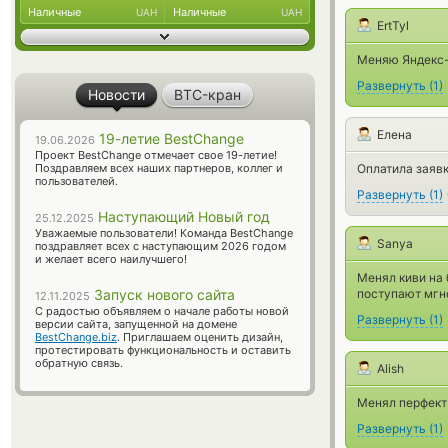
Наличные
Наличные
UAH
UAH
ErtTyl
Меняю Яндекс-д
Развернуть
(
1
)
Новости
BTC-кран
Елена
19-летие BestChange
19.06.2026
Проект BestChange отмечает свое 19-летие!
Поздравляем всех наших партнеров, коллег и
Оплатила заявк
пользователей.
Развернуть
(
1
)
Наступающий Новый год
25.12.2025
Уважаемые пользователи! Команда BestChange
Sanya
поздравляет всех с наступающим 2026 годом
и желает всего наилучшего!
Менял киви на 
Запуск нового сайта
поступают мгн
12.11.2025
С радостью объявляем о начале работы новой
Развернуть
(
1
)
версии сайта, запущенной на домене
BestChange.biz
. Приглашаем оценить дизайн,
протестировать функциональность и оставить
обратную связь.
Alish
Менял перфект 
Развернуть
(
1
)