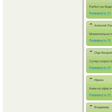
Perfect на Янде
Развернуть
(
1
)
Алексей Ла
Моментально п
Развернуть
(
1
)
Olga Bespia
Супер скорость
Развернуть
(
1
)
Ирина
Киви на эфир о
Развернуть
(
1
)
Владимир