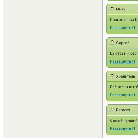
Иван
Пользовался Ne
Развернуть
(
1
)
Сергей
Быстрый и бес
Развернуть
(
1
)
Хранитель
Всё отлично и 
Развернуть
(
1
)
Ramzes
Самый лучший 
Развернуть
(
1
)