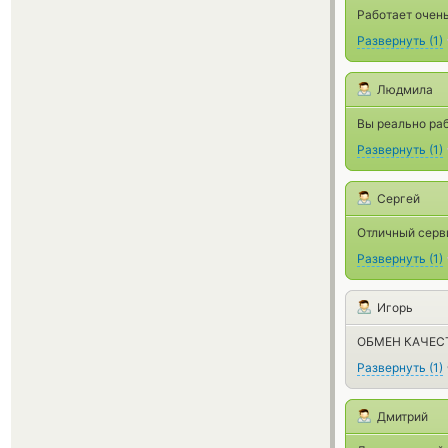
Работает очень
Развернуть
(
1
)
Людмила
Вы реально раб
Развернуть
(
1
)
Сергей
Отличный серв
Развернуть
(
1
)
Игорь
ОБМЕН КАЧЕСТ
Развернуть
(
1
)
Дмитрий