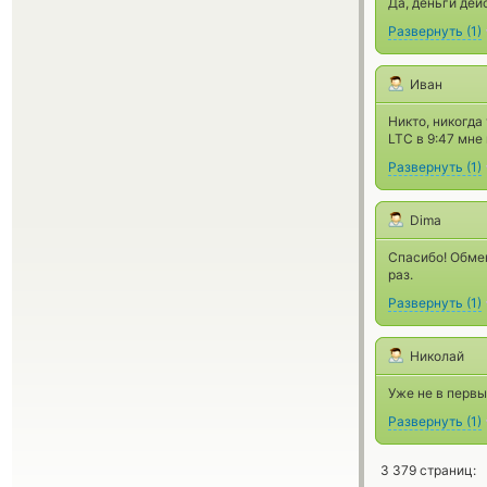
Да, деньги дей
Развернуть
(
1
)
Иван
Никто, никогда
LTC в 9:47 мне
Развернуть
(
1
)
Dima
Спасибо! Обме
раз.
Развернуть
(
1
)
Николай
Уже не в первы
Развернуть
(
1
)
3 379 страниц: