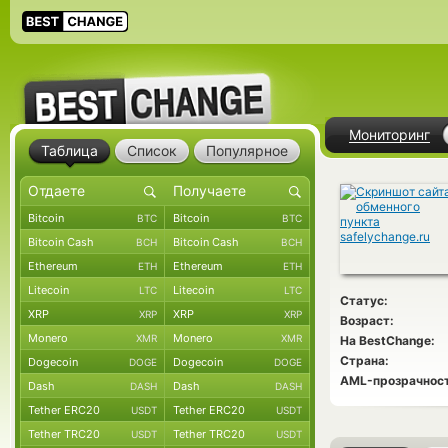
Мониторинг
Таблица
Список
Популярное
Bitcoin
Bitcoin
BTC
BTC
Bitcoin Cash
Bitcoin Cash
BCH
BCH
Ethereum
Ethereum
ETH
ETH
Litecoin
Litecoin
LTC
LTC
Статус:
XRP
XRP
XRP
XRP
Возраст:
Monero
Monero
XMR
XMR
На BestChange:
Страна:
Dogecoin
Dogecoin
DOGE
DOGE
AML-прозрачност
Dash
Dash
DASH
DASH
Tether ERC20
Tether ERC20
USDT
USDT
Tether TRC20
Tether TRC20
USDT
USDT