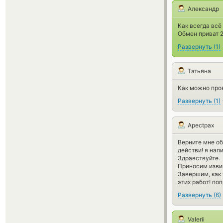
Александр
Как всегда всё
Обмен приват 2
Развернуть
(
1
)
Татьяна
Как можно пров
Развернуть
(
1
)
Apectpax
Верните мне об
действи! я нап
Здравствуйте.
Приносим извин
Завершим, как 
этих работ! по
Развернуть
(
6
)
Valerii