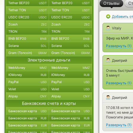
Отзывы
Ст
Tether BEP20
Tether BEP20
USDT
USDT
Tether TON
Tether TON
USDT
USDT
Добавить о
USDC ERC20
USDC ERC20
USDC
USDC
Zcash
Zcash
ZEC
ZEC
Vitaly
TRON
TRON
TRX
TRX
Эфир на МИР. К
BNB BEP20
BNB BEP20
BNB
BNB
Solana
Solana
Развернуть
(
1
)
SOL
SOL
Gram (Toncoin)
Gram (Toncoin)
GRAM
GRAM
Электронные деньги
Дмитрий
WebMoney
WebMoney
WMZ
WMZ
Очень быстрый 
ЮMoney
ЮMoney
RUB
RUB
5 минут
PayPal
PayPal
USD
USD
Развернуть
(
1
)
Volet
Volet
USD
USD
Alipay
Alipay
CNY
CNY
Дмитрий
Банковские счета и карты
17.08.18 хотел
Банковская карта
Банковская карта
USD
USD
тикет, но мне 
Помогите реши
Банковская карта
Банковская карта
RUB
RUB
Развернуть
(
1
)
Банковская карта
Банковская карта
EUR
EUR
Банковская карта
Банковская карта
UAH
UAH