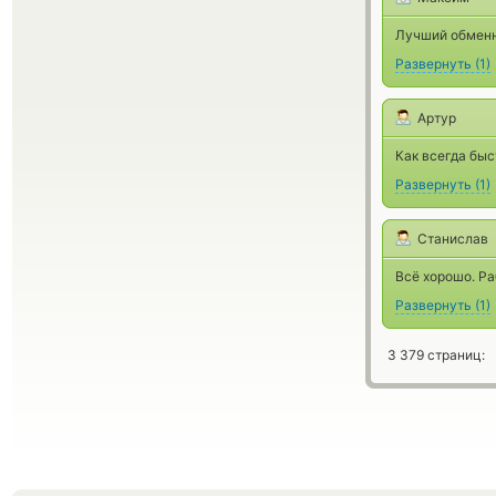
Лучший обменн
Развернуть
(
1
)
Артур
Как всегда быс
Развернуть
(
1
)
Станислав
Всё хорошо. Р
Развернуть
(
1
)
3 379 страниц: