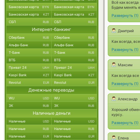
Всё как всегда
Банковская карта
Банковская карта
BYN
BYN
Будем менять 
Банковская карта
Банковская карта
KZT
KZT
Развернуть
(
1
)
СБП
СБП
RUB
RUB
Интернет-банкинг
Дмитрий
Сбербанк
Сбербанк
RUB
RUB
Как всегда, вс
Альфа-Банк
Альфа-Банк
RUB
RUB
Развернуть
(
1
)
Т-Банк
Т-Банк
RUB
RUB
ВТБ
ВТБ
RUB
RUB
Максим
Приват 24
Приват 24
UAH
UAH
Kaspi Bank
Kaspi Bank
KZT
KZT
Как всегда все
Revolut
Revolut
EUR
EUR
Развернуть
(
1
)
Денежные переводы
WU
WU
USD
USD
Александр
ЗК
ЗК
RUB
RUB
Хороший обменн
Наличные деньги
курсу.
Наличные
Наличные
USD
USD
Развернуть
(
1
)
Наличные
Наличные
RUB
RUB
Наличные
Наличные
EUR
EUR
Елена