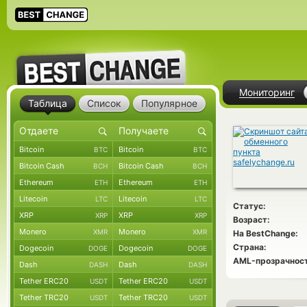
Мониторинг
Таблица
Список
Популярное
Bitcoin
Bitcoin
BTC
BTC
Bitcoin Cash
Bitcoin Cash
BCH
BCH
Ethereum
Ethereum
ETH
ETH
Litecoin
Litecoin
LTC
LTC
Статус:
XRP
XRP
XRP
XRP
Возраст:
Monero
Monero
XMR
XMR
На BestChange:
Страна:
Dogecoin
Dogecoin
DOGE
DOGE
AML-прозрачност
Dash
Dash
DASH
DASH
Tether ERC20
Tether ERC20
USDT
USDT
Tether TRC20
Tether TRC20
USDT
USDT