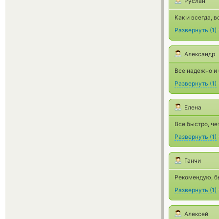
Руслан
Как и всегда, в
Развернуть
(
1
)
Александр
Все надежно и 
Развернуть
(
1
)
Елена
Все быстро, че
Развернуть
(
1
)
Ганчи
Рекомендую, б
Развернуть
(
1
)
Алексей