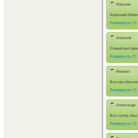
Максим
Хороший обмен
Развернуть
(
1
)
Алексей
Самый выгодны
Развернуть
(
1
)
Михаил
Все как обычно
Развернуть
(
1
)
Александр
Все супер. Быс
Развернуть
(
1
)