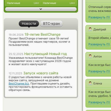
Наличные
Наличные
UAH
UAH
Отличный серв
очень вежлива
Развернуть
(
1
)
Новости
BTC-кран
Дмитрий
19-летие BestChange
19.06.2026
Второй обмен, 
Проект BestChange отмечает свое 19-летие!
Поздравляем всех наших партнеров, коллег и
Развернуть
(
1
)
пользователей.
Наступающий Новый год
25.12.2025
Антон
Уважаемые пользователи! Команда BestChange
поздравляет всех с наступающим 2026 годом
и желает всего наилучшего!
Как всегда быс
Развернуть
(
1
)
Запуск нового сайта
12.11.2025
С радостью объявляем о начале работы новой
версии сайта, запущенной на домене
Елена
BestChange.biz
. Приглашаем оценить дизайн,
протестировать функциональность и оставить
обратную связь.
Как всегда быс
очень удобно.
Развернуть
(
1
)