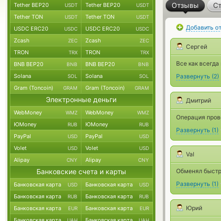
Отзывы
Ст
Tether BEP20
Tether BEP20
USDT
USDT
Tether TON
Tether TON
USDT
USDT
Добавить о
USDC ERC20
USDC ERC20
USDC
USDC
Zcash
Zcash
ZEC
ZEC
Сергей
TRON
TRON
TRX
TRX
Все как всегд
BNB BEP20
BNB BEP20
BNB
BNB
Solana
Solana
Развернуть
(
2
)
SOL
SOL
Gram (Toncoin)
Gram (Toncoin)
GRAM
GRAM
Электронные деньги
Дмитрий
WebMoney
WebMoney
WMZ
WMZ
Операция пров
ЮMoney
ЮMoney
RUB
RUB
Развернуть
(
1
)
PayPal
PayPal
USD
USD
Volet
Volet
USD
USD
Val
Alipay
Alipay
CNY
CNY
Банковские счета и карты
Обменял быстр
Развернуть
(
1
)
Банковская карта
Банковская карта
USD
USD
Банковская карта
Банковская карта
RUB
RUB
Юрий
Банковская карта
Банковская карта
EUR
EUR
Банковская карта
Банковская карта
UAH
UAH