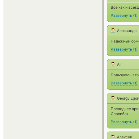
Всё как и всег
Развернуть
(
1
)
Александр
Надёжный обме
Развернуть
(
1
)
Air
Пользуюсь вто
Развернуть
(
1
)
Georgy Egor
Последнее врем
Спасибо)
Развернуть
(
1
)
Алексей