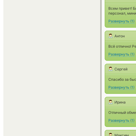
Всем привет! Б
персонал, мин
Развернуть
(
1
)
Антон
Всё отлично! Р
Развернуть
(
1
)
Сергей
Спасибо за быс
Развернуть
(
1
)
Ирина
Отличный обмен
Развернуть
(
1
)
Максим