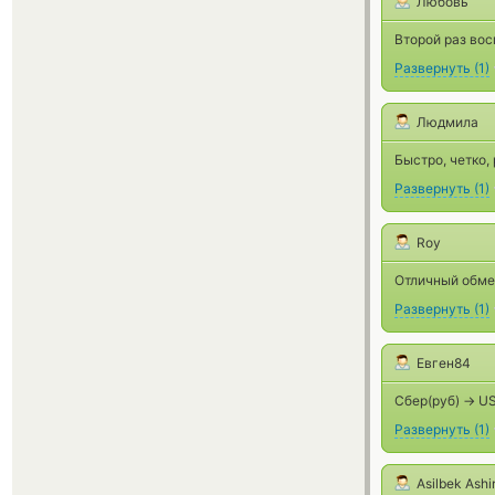
Любовь
Второй раз вос
Развернуть
(
1
)
Людмила
Быстро, четко,
Развернуть
(
1
)
Roy
Отличный обме
Развернуть
(
1
)
Евген84
Сбер(руб) -> U
Развернуть
(
1
)
Asilbek Ash