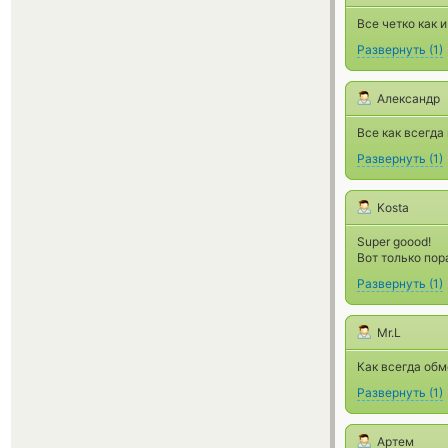
Все четко как и
Развернуть
(
1
)
Александр
Все как всегда
Развернуть
(
1
)
Kosta
Super goood!
Вот только пор
Развернуть
(
1
)
Mr.L
Как всегда обм
Развернуть
(
1
)
Артем