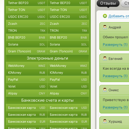
Отзывы
Ст
Tether BEP20
Tether BEP20
USDT
USDT
Tether TON
Tether TON
USDT
USDT
Добавить о
USDC ERC20
USDC ERC20
USDC
USDC
Zcash
Zcash
ZEC
ZEC
Андрей
TRON
TRON
TRX
TRX
Обмен прошел б
BNB BEP20
BNB BEP20
BNB
BNB
Solana
Solana
Развернуть
(
1
)
SOL
SOL
Gram (Toncoin)
Gram (Toncoin)
GRAM
GRAM
Электронные деньги
Евгений
WebMoney
WebMoney
WMZ
WMZ
Как всегда на 
ЮMoney
ЮMoney
RUB
RUB
Развернуть
(
1
)
PayPal
PayPal
USD
USD
Volet
Volet
USD
USD
Оникс
Alipay
Alipay
CNY
CNY
Банковские счета и карты
Приветствую в
Развернуть
(
1
)
Банковская карта
Банковская карта
USD
USD
Банковская карта
Банковская карта
RUB
RUB
Хуршид
Банковская карта
Банковская карта
EUR
EUR
Банковская карта
Банковская карта
UAH
UAH