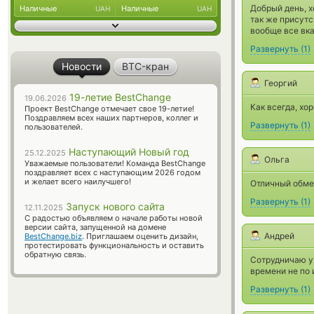
Добрый день, х
Наличные
Наличные
UAH
UAH
так же присут
вообще все вка
Развернуть
(
1
)
Новости
BTC-кран
Георгий
19-летие BestChange
19.06.2026
Как всегда, хор
Проект BestChange отмечает свое 19-летие!
Поздравляем всех наших партнеров, коллег и
Развернуть
(
1
)
пользователей.
Наступающий Новый год
25.12.2025
Ольга
Уважаемые пользователи! Команда BestChange
поздравляет всех с наступающим 2026 годом
и желает всего наилучшего!
Отличный обме
Развернуть
(
1
)
Запуск нового сайта
12.11.2025
С радостью объявляем о начале работы новой
версии сайта, запущенной на домене
Андрей
BestChange.biz
. Приглашаем оценить дизайн,
протестировать функциональность и оставить
обратную связь.
Сотрудничаю уж
времени не по 
Развернуть
(
1
)