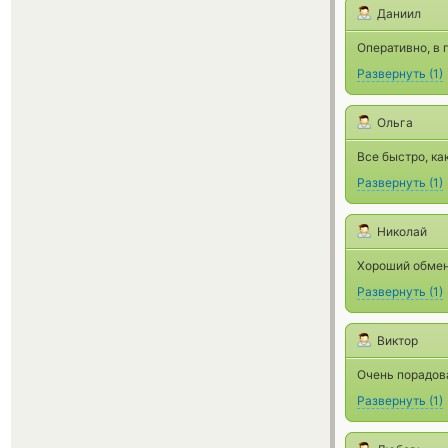
Даниил
Оперативно, в 
Развернуть
(
1
)
Ольга
Все быстро, ка
Развернуть
(
1
)
Николай
Хороший обменн
Развернуть
(
1
)
Виктор
Очень порадов
Развернуть
(
1
)