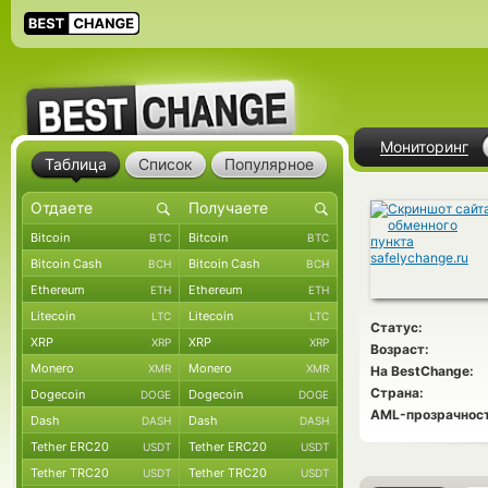
Мониторинг
Таблица
Список
Популярное
Bitcoin
Bitcoin
BTC
BTC
Bitcoin Cash
Bitcoin Cash
BCH
BCH
Ethereum
Ethereum
ETH
ETH
Litecoin
Litecoin
LTC
LTC
Статус:
XRP
XRP
XRP
XRP
Возраст:
Monero
Monero
XMR
XMR
На BestChange:
Страна:
Dogecoin
Dogecoin
DOGE
DOGE
AML-прозрачност
Dash
Dash
DASH
DASH
Tether ERC20
Tether ERC20
USDT
USDT
Tether TRC20
Tether TRC20
USDT
USDT