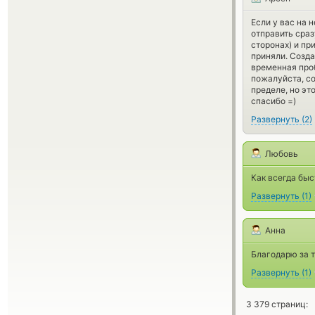
Если у вас на 
отправить сраз
сторонах) и пр
приняли. Созда
временная проб
пожалуйста, со
пределе, но эт
спасибо =)
Развернуть
(
2
)
Любовь
Как всегда быс
Развернуть
(
1
)
Анна
Благодарю за т
Развернуть
(
1
)
3 379 страниц: