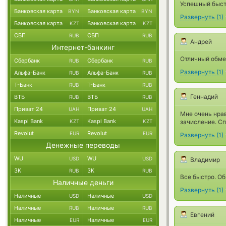
Успешный быстр
Банковская карта
Банковская карта
BYN
BYN
Развернуть
(
1
)
Банковская карта
Банковская карта
KZT
KZT
СБП
СБП
RUB
RUB
Андрей
Интернет-банкинг
Отличный обме
Сбербанк
Сбербанк
RUB
RUB
Развернуть
(
1
)
Альфа-Банк
Альфа-Банк
RUB
RUB
Т-Банк
Т-Банк
RUB
RUB
Геннадий
ВТБ
ВТБ
RUB
RUB
Приват 24
Приват 24
UAH
UAH
Мне очень нрав
Kaspi Bank
Kaspi Bank
KZT
KZT
зачисление. Сп
Revolut
Revolut
EUR
EUR
Развернуть
(
1
)
Денежные переводы
WU
WU
USD
USD
Владимир
ЗК
ЗК
RUB
RUB
Все быстро. Об
Наличные деньги
Развернуть
(
1
)
Наличные
Наличные
USD
USD
Наличные
Наличные
RUB
RUB
Евгений
Наличные
Наличные
EUR
EUR