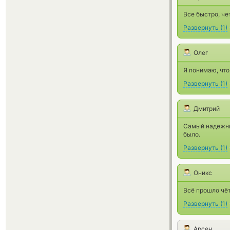
Все быстро, че
Развернуть
(
1
)
Олег
Я понимаю, что
Развернуть
(
1
)
Дмитрий
Самый надежны
было.
Развернуть
(
1
)
Оникс
Всё прошло чёт
Развернуть
(
1
)
Арсен