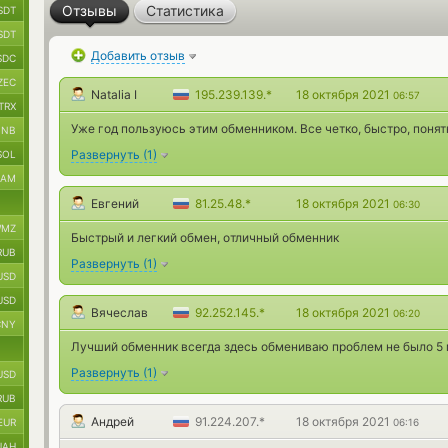
Отзывы
Статистика
SDT
SDT
Добавить отзыв
SDC
ZEC
Natalia I
195.239.139.*
18 октября 2021
06:57
TRX
Уже год пользуюсь этим обменником. Все четко, быстро, понят
BNB
Развернуть
(
1
)
SOL
RAM
Евгений
81.25.48.*
18 октября 2021
06:30
MZ
Быстрый и легкий обмен, отличный обменник
RUB
Развернуть
(
1
)
USD
USD
Вячеслав
92.252.145.*
18 октября 2021
06:20
CNY
Лучший обменник всегда здесь обмениваю проблем не было 5 
Развернуть
(
1
)
USD
RUB
Андрей
91.224.207.*
18 октября 2021
EUR
06:16
UAH