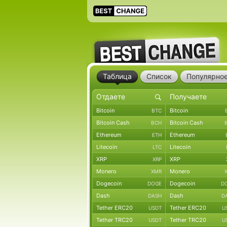
Таблица
Список
Популярно
Bitcoin
Bitcoin
BTC
Bitcoin Cash
Bitcoin Cash
BCH
Ethereum
Ethereum
ETH
Litecoin
Litecoin
LTC
XRP
XRP
XRP
Monero
Monero
XMR
Dogecoin
Dogecoin
DOGE
D
Dash
Dash
DASH
D
Tether ERC20
Tether ERC20
USDT
U
Tether TRC20
Tether TRC20
USDT
U