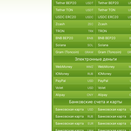
Tether BEP20
Tether BEP20
USDT
U
Tether TON
Tether TON
USDT
U
USDC ERC20
USDC ERC20
USDC
U
Zcash
Zcash
ZEC
TRON
TRON
TRX
BNB BEP20
BNB BEP20
BNB
Solana
Solana
SOL
Gram (Toncoin)
Gram (Toncoin)
GRAM
G
Электронные деньги
WebMoney
WebMoney
WMZ
W
ЮMoney
ЮMoney
RUB
PayPal
PayPal
USD
Volet
Volet
USD
Alipay
Alipay
CNY
Банковские счета и карты
Банковская карта
Банковская карта
USD
Банковская карта
Банковская карта
RUB
Банковская карта
Банковская карта
EUR
Банковская карта
Банковская карта
UAH