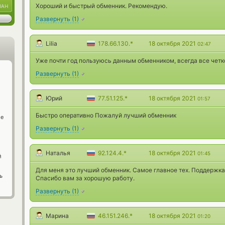
Хороший и быстрый обменник. Рекомендую.
UAH
Развернуть
(
1
)
Lilia
178.66.130.*
18 октября 2021
02:47
Уже почти год пользуюсь данным обменником, всегда все четк
Развернуть
(
1
)
Юрий
77.51.125.*
18 октября 2021
01:57
Быстро оперативно Пожалуй лучший обменник
ge
Развернуть
(
1
)
Наталья
92.124.4.*
18 октября 2021
01:45
й
Для меня это лучший обменник. Самое главное тех. Поддержка
ь
Спасибо вам за хорошую работу.
Развернуть
(
1
)
Марина
46.151.246.*
18 октября 2021
01:20