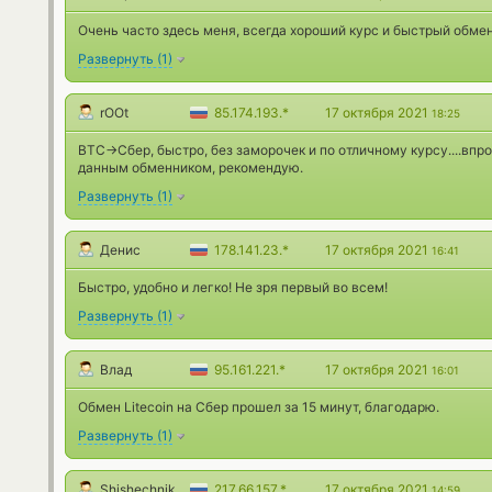
Очень часто здесь меня, всегда хороший курс и быстрый обмен
Развернуть
(
1
)
rOOt
85.174.193.*
17 октября 2021
18:25
BTC->Сбер, быстро, без заморочек и по отличному курсу....впр
данным обменником, рекомендую.
Развернуть
(
1
)
Денис
178.141.23.*
17 октября 2021
16:41
Быстро, удобно и легко! Не зря первый во всем!
Развернуть
(
1
)
Влад
95.161.221.*
17 октября 2021
16:01
Обмен Litecoin на Сбер прошел за 15 минут, благодарю.
Развернуть
(
1
)
Shishechnik
217.66.157.*
17 октября 2021
14:59