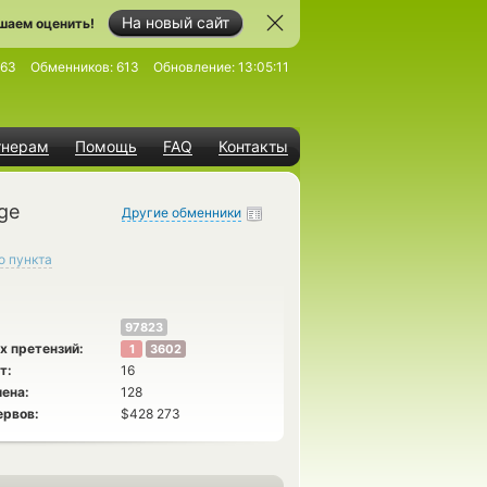
На новый сайт
шаем оценить!
063
Обменников:
613
Обновление:
13:05:11
тнерам
Помощь
FAQ
Контакты
ge
Другие обменники
о пункта
97823
х претензий:
1
3602
т:
16
ена:
128
ервов:
$428 273