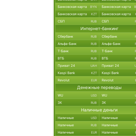
Банковская карта
Банковская карта
BYN
Банковская карта
Банковская карта
KZT
СБП
СБП
RUB
Интернет-банкинг
Сбербанк
Сбербанк
RUB
Альфа-Банк
Альфа-Банк
RUB
Т-Банк
Т-Банк
RUB
ВТБ
ВТБ
RUB
Приват 24
Приват 24
UAH
Kaspi Bank
Kaspi Bank
KZT
Revolut
Revolut
EUR
Денежные переводы
WU
WU
USD
ЗК
ЗК
RUB
Наличные деньги
Наличные
Наличные
USD
Наличные
Наличные
RUB
Наличные
Наличные
EUR