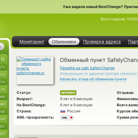
Уже видели новый BestChange? Пригла
Всего курсов:
1242
Мониторинг
Обменники
Проверка адреса
Пар
е
Обменный пункт SafelyChan
BTC
Перейти на сайт SafelyChange
Информация от администратора обменног
BCH
Написать отзыв об обменном пункте
ETH
LTC
Статус:
Отзывов:
активен
XRP
Возраст:
9 лет и 9 месяцев
Финансовы
XMR
На BestChange:
9 лет и 9 месяцев
Всего валю
Страна:
Россия
Курсов обм
OGE
AML-прозрачность:
Сумма рез
AML
ASH
SDT
SDT