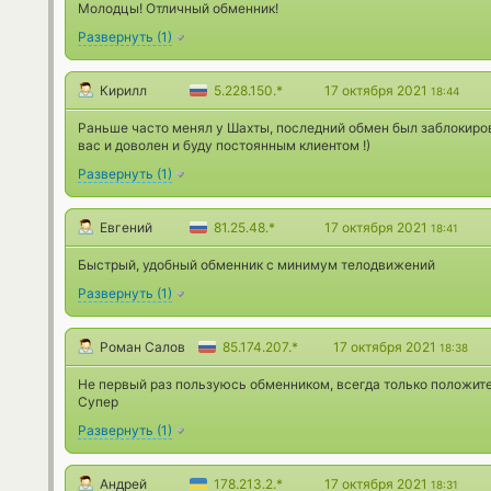
Молодцы! Отличный обменник!
Развернуть
(
1
)
Кирилл
5.228.150.*
17 октября 2021
18:44
Раньше часто менял у Шахты, последний обмен был заблокиров
вас и доволен и буду постоянным клиентом !)
Развернуть
(
1
)
Евгений
81.25.48.*
17 октября 2021
18:41
Быстрый, удобный обменник с минимум телодвижений
Развернуть
(
1
)
Роман Салов
85.174.207.*
17 октября 2021
18:38
Не первый раз пользуюсь обменником, всегда только положите
Супер
Развернуть
(
1
)
Андрей
178.213.2.*
17 октября 2021
18:31