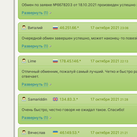
Обмен по заявке №6678203 от 18.10.2021 произведен успешно з
Развернуть
(
1
)
Виталий
46.251.66.*
17 октября 2021
23:06
Очередной обмен завершен успешно, может наконец-то повезё
Развернуть
(
1
)
Lime
178.45.146.*
17 октября 2021
22:13
Отличный обменник, пожалуй самый лучший. Четко и быстро р
отвечает.
Развернуть
(
1
)
Samariddin
134.83.3.*
17 октября 2021
21:28
Очень быстро, честно говоря не ожидал такое. Спасибо!
Развернуть
(
1
)
Вячеслав
46.149.53.*
17 октября 2021
21:21