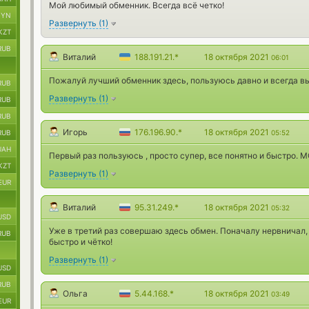
Мой любимый обменник. Всегда всё четко!
BYN
Развернуть
(
1
)
KZT
RUB
Виталий
188.191.21.*
18 октября 2021
06:01
Пожалуй лучший обменник здесь, пользуюсь давно и всегда в
RUB
Развернуть
(
1
)
RUB
RUB
Игорь
176.196.90.*
18 октября 2021
RUB
05:52
UAH
Первый раз пользуюсь , просто супер, все понятно и быстро. 
KZT
Развернуть
(
1
)
EUR
Виталий
95.31.249.*
18 октября 2021
05:32
USD
Уже в третий раз совершаю здесь обмен. Поначалу нервничал,
RUB
быстро и чётко!
Развернуть
(
1
)
USD
RUB
Ольга
5.44.168.*
18 октября 2021
03:49
EUR