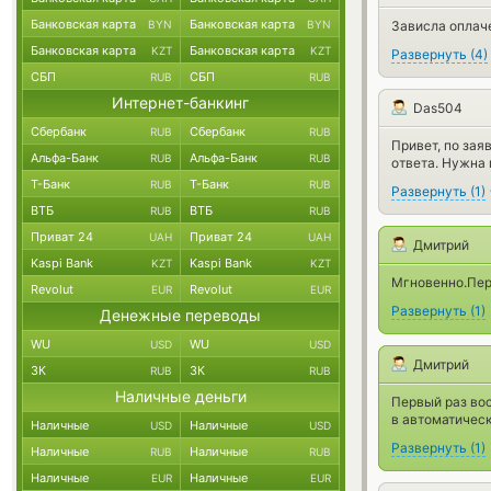
Банковская карта
Банковская карта
BYN
BYN
Зависла оплач
Банковская карта
Банковская карта
KZT
KZT
Развернуть
(
4
)
СБП
СБП
RUB
RUB
Интернет-банкинг
Das504
Сбербанк
Сбербанк
RUB
RUB
Привет, по зая
Альфа-Банк
Альфа-Банк
RUB
RUB
ответа. Нужна
Т-Банк
Т-Банк
RUB
RUB
Развернуть
(
1
)
ВТБ
ВТБ
RUB
RUB
Приват 24
Приват 24
UAH
UAH
Дмитрий
Kaspi Bank
Kaspi Bank
KZT
KZT
Мгновенно.Пере
Revolut
Revolut
EUR
EUR
Развернуть
(
1
)
Денежные переводы
WU
WU
USD
USD
Дмитрий
ЗК
ЗК
RUB
RUB
Наличные деньги
Первый раз во
в автоматичес
Наличные
Наличные
USD
USD
Развернуть
(
1
)
Наличные
Наличные
RUB
RUB
Наличные
Наличные
EUR
EUR