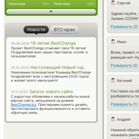
Сергей
Наличные
Наличные
UAH
UAH
Здравствуйте, 
Заявка 222594
Развернуть
(
2
)
Новости
BTC-кран
Иван
19-летие BestChange
19.06.2026
Проект BestChange отмечает свое 19-летие!
Поздравляем всех наших партнеров, коллег и
Всем, привет, 
пользователей.
реакции нет. 
Развернуть
(
2
)
Наступающий Новый год
25.12.2025
Уважаемые пользователи! Команда BestChange
поздравляет всех с наступающим 2026 годом
и желает всего наилучшего!
Евгений
Запуск нового сайта
Поставил на об
12.11.2025
разберитесь по
С радостью объявляем о начале работы новой
версии сайта, запущенной на домене
Развернуть
(
1
)
BestChange.biz
. Приглашаем оценить дизайн,
протестировать функциональность и оставить
обратную связь.
Андрей
Никакой обратн
называть рекла