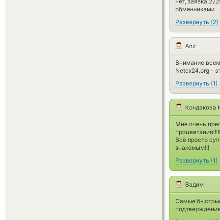
нет, заявка 22
обменниками
Развернуть
(
2
)
Anz
Внимание всем
Netex24.org - 
Развернуть
(
1
)
Кондакова 
Мне очень прео
процветания!!!!!!!!!
Всё просто суп
знакомым!!!
Развернуть
(
1
)
Вадим
Самые быстрые 
подтверждение,