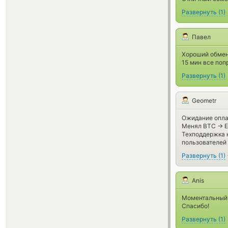
Развернуть
(
1
)
Павел
Хороший обменн
15 мин все поп
Развернуть
(
1
)
Geometr
Ожидание оплат
Менял BTC -> E
Техподдержка н
пользователей
Развернуть
(
1
)
Anis
Моментальный 
Спасибо!
Развернуть
(
1
)