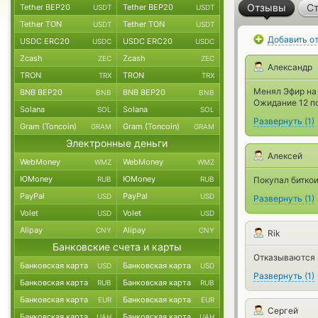
Отзывы
Ст
Tether BEP20
Tether BEP20
USDT
USDT
Tether TON
Tether TON
USDT
USDT
Добавить о
USDC ERC20
USDC ERC20
USDC
USDC
Zcash
Zcash
ZEC
ZEC
Александр
TRON
TRON
TRX
TRX
Менял Эфир на 
BNB BEP20
BNB BEP20
BNB
BNB
Ожидание 12 по
Solana
Solana
SOL
SOL
Развернуть
(
1
)
Gram (Toncoin)
Gram (Toncoin)
GRAM
GRAM
Электронные деньги
Алексей
WebMoney
WebMoney
WMZ
WMZ
ЮMoney
ЮMoney
RUB
RUB
Покупал биткои
PayPal
PayPal
USD
USD
Развернуть
(
1
)
Volet
Volet
USD
USD
Alipay
Alipay
CNY
CNY
Rik
Банковские счета и карты
Отказываются 
Банковская карта
Банковская карта
USD
USD
Развернуть
(
1
)
Банковская карта
Банковская карта
RUB
RUB
Банковская карта
Банковская карта
EUR
EUR
Сергей
Банковская карта
Банковская карта
UAH
UAH