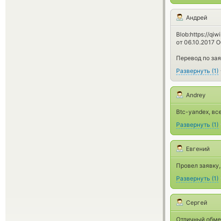
Андрей
Blob:https://q
от 06.10.2017 
Перевод по за
Развернуть
(
1
)
Andrey
Btc-yandex, в
Развернуть
(
1
)
Евгений
Провел заявку,
Развернуть
(
1
)
Сергей
Отличный обме