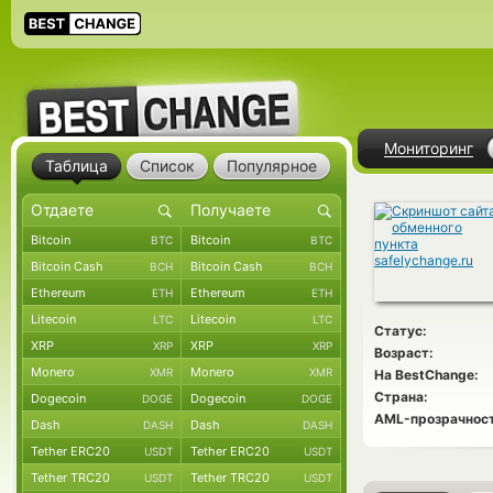
Мониторинг
Таблица
Список
Популярное
Bitcoin
Bitcoin
BTC
BTC
Bitcoin Cash
Bitcoin Cash
BCH
BCH
Ethereum
Ethereum
ETH
ETH
Litecoin
Litecoin
LTC
LTC
Статус:
XRP
XRP
XRP
XRP
Возраст:
Monero
Monero
XMR
XMR
На BestChange:
Страна:
Dogecoin
Dogecoin
DOGE
DOGE
AML-прозрачност
Dash
Dash
DASH
DASH
Tether ERC20
Tether ERC20
USDT
USDT
Tether TRC20
Tether TRC20
USDT
USDT