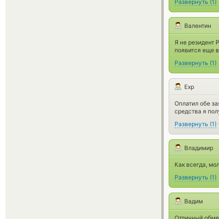
Развернуть
(
1
)
Валентин
Я не резидент
появится еще в
Развернуть
(
1
)
Exp
Оплатил обе за
средства я пол
Развернуть
(
1
)
Владимир
Как всегда, мо
Развернуть
(
1
)
Вадим
Отличный обмен