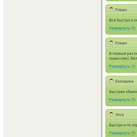
Роман
Все быстро и о
Развернуть
(
1
)
Роман
В первый раз п
комиссию). Вел
Развернуть
(
1
)
Екатерина
Быстрее обмен
Развернуть
(
1
)
Vova
Быстро и по х
Развернуть
(
1
)