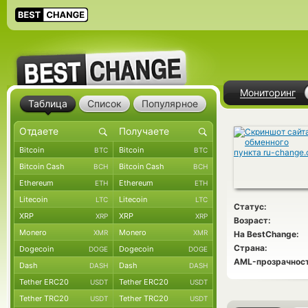
Мониторинг
Таблица
Список
Популярное
Bitcoin
Bitcoin
BTC
BTC
Bitcoin Cash
Bitcoin Cash
BCH
BCH
Ethereum
Ethereum
ETH
ETH
Litecoin
Litecoin
LTC
LTC
Статус:
XRP
XRP
XRP
XRP
Возраст:
Monero
Monero
XMR
XMR
На BestChange:
Страна:
Dogecoin
Dogecoin
DOGE
DOGE
AML-прозрачност
Dash
Dash
DASH
DASH
Tether ERC20
Tether ERC20
USDT
USDT
Tether TRC20
Tether TRC20
USDT
USDT