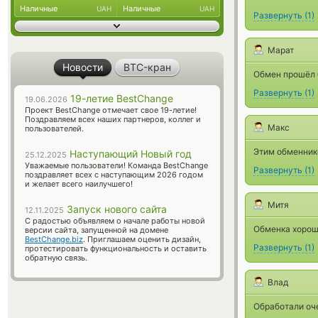
Наличные
Наличные
UAH
UAH
Развернуть
(
1
)
Марат
Новости
BTC-кран
Обмен прошёл б
Развернуть
(
1
)
19-летие BestChange
19.06.2026
Проект BestChange отмечает свое 19-летие!
Поздравляем всех наших партнеров, коллег и
Макс
пользователей.
Этим обменнико
Наступающий Новый год
25.12.2025
Уважаемые пользователи! Команда BestChange
Развернуть
(
1
)
поздравляет всех с наступающим 2026 годом
и желает всего наилучшего!
Митя
Запуск нового сайта
12.11.2025
С радостью объявляем о начале работы новой
Обменка хороша
версии сайта, запущенной на домене
BestChange.biz
. Приглашаем оценить дизайн,
Развернуть
(
1
)
протестировать функциональность и оставить
обратную связь.
Влад
Обработали оч