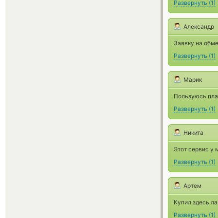
Развернуть
(
1
)
Александр
Заявку на обме
Развернуть
(
1
)
Марик
Пользуюсь плат
Развернуть
(
1
)
Никита
Этот сервис у 
Развернуть
(
1
)
Артем
Купил здесь ла
Развернуть
(
1
)