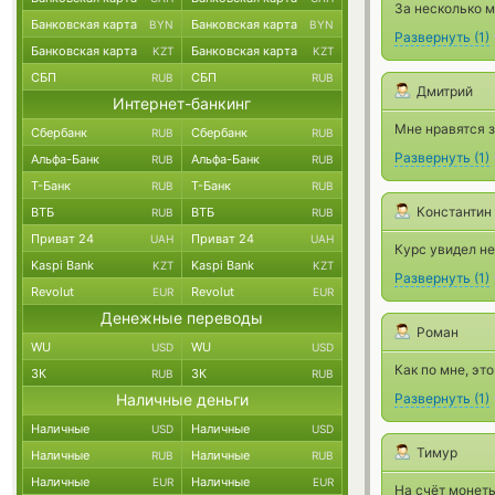
За несколько м
Банковская карта
Банковская карта
BYN
BYN
Развернуть
(
1
)
Банковская карта
Банковская карта
KZT
KZT
СБП
СБП
RUB
RUB
Дмитрий
Интернет-банкинг
Мне нравятся з
Сбербанк
Сбербанк
RUB
RUB
Развернуть
(
1
)
Альфа-Банк
Альфа-Банк
RUB
RUB
Т-Банк
Т-Банк
RUB
RUB
Константин
ВТБ
ВТБ
RUB
RUB
Приват 24
Приват 24
UAH
UAH
Курс увидел не
Kaspi Bank
Kaspi Bank
KZT
KZT
Развернуть
(
1
)
Revolut
Revolut
EUR
EUR
Денежные переводы
Роман
WU
WU
USD
USD
Как по мне, эт
ЗК
ЗК
RUB
RUB
Наличные деньги
Развернуть
(
1
)
Наличные
Наличные
USD
USD
Тимур
Наличные
Наличные
RUB
RUB
Наличные
Наличные
EUR
EUR
На счёт монеты