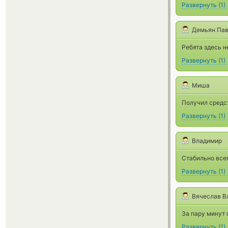
Развернуть
(
1
)
Демьян Па
Ребята здесь н
Развернуть
(
1
)
Миша
Получил средст
Развернуть
(
1
)
Владимир
Стабильно все
Развернуть
(
1
)
Вячеслав В
За пару минут 
Развернуть
(
1
)