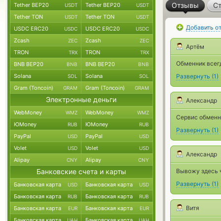
Отзывы
Ст
Tether BEP20
Tether BEP20
USDT
USDT
Tether TON
Tether TON
USDT
USDT
Добавить о
USDC ERC20
USDC ERC20
USDC
USDC
Zcash
Zcash
ZEC
ZEC
Артём
TRON
TRON
TRX
TRX
Обменник всегд
BNB BEP20
BNB BEP20
BNB
BNB
Solana
Solana
Развернуть
(
1
)
SOL
SOL
Gram (Toncoin)
Gram (Toncoin)
GRAM
GRAM
Электронные деньги
Александр
WebMoney
WebMoney
WMZ
WMZ
Сервис обменн
ЮMoney
ЮMoney
RUB
RUB
Развернуть
(
1
)
PayPal
PayPal
USD
USD
Volet
Volet
USD
USD
Александр
Alipay
Alipay
CNY
CNY
Банковские счета и карты
Вывожу здесь ч
Развернуть
(
1
)
Банковская карта
Банковская карта
USD
USD
Банковская карта
Банковская карта
RUB
RUB
Витя
Банковская карта
Банковская карта
EUR
EUR
Банковская карта
Банковская карта
UAH
UAH