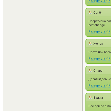
Развернуть
(
1
)
Санёк
Оперативно раб
bestchange.
Развернуть
(
1
)
Женек
Часто при боль
Развернуть
(
1
)
Слава
Делал здесь не
Развернуть
(
1
)
Вадим
Все дошло в по