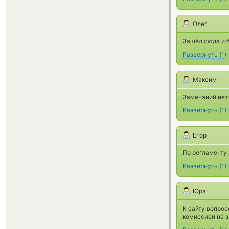
Олег
Зашёл сюда и б
Развернуть
(
1
)
Максим
Замечаний нет.
Развернуть
(
1
)
Егор
По регламенту 
Развернуть
(
1
)
Юра
К сайту вопрос
комиссией не 