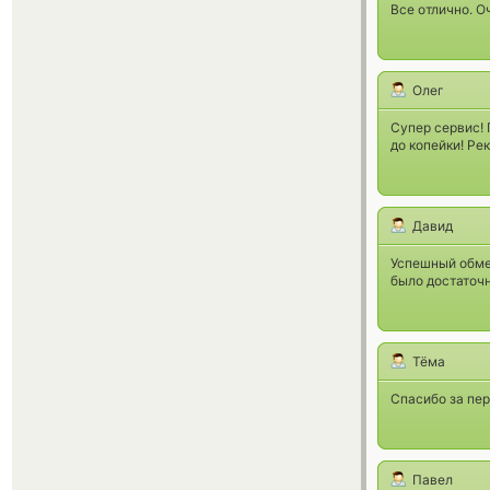
Все отлично. О
Олег
Супер сервис! 
до копейки! Ре
Давид
Успешный обмен
было достаточн
Тёма
Спасибо за пер
Павел