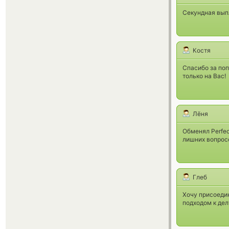
Секундная выпл
Костя
Спасибо за по
только на Вас!
Лёня
Обменял Perfec
лишних вопрос
Глеб
Хочу присоеди
подходом к делу