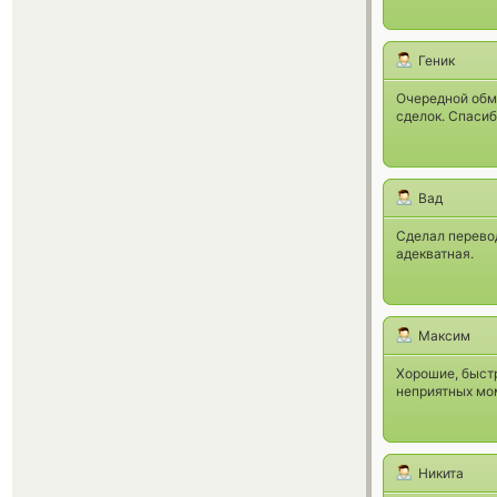
Геник
Очередной обм
сделок. Спасибо
Вад
Сделал перевод
адекватная.
Максим
Хорошие, быст
неприятных мо
Никита