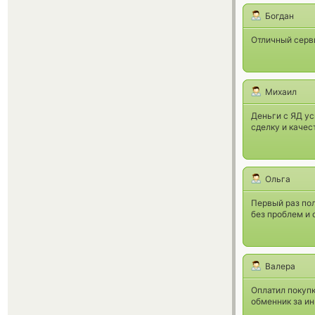
Богдан
Отличный серви
Михаил
Деньги с ЯД у
сделку и качес
Ольга
Первый раз пол
без проблем и 
Валера
Оплатил покупк
обменник за и