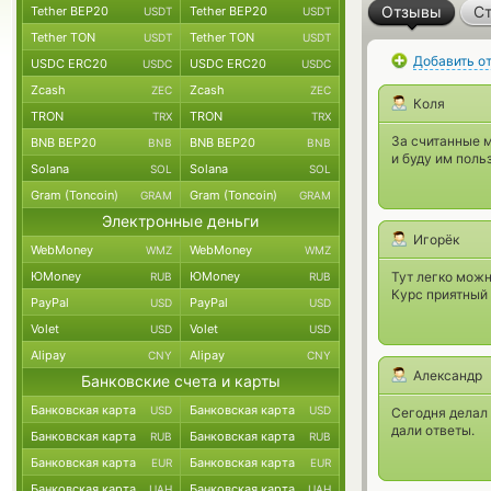
Отзывы
Ст
Tether BEP20
Tether BEP20
USDT
USDT
Tether TON
Tether TON
USDT
USDT
Добавить о
USDC ERC20
USDC ERC20
USDC
USDC
Zcash
Zcash
ZEC
ZEC
Коля
TRON
TRON
TRX
TRX
За считанные м
BNB BEP20
BNB BEP20
BNB
BNB
и буду им поль
Solana
Solana
SOL
SOL
Gram (Toncoin)
Gram (Toncoin)
GRAM
GRAM
Электронные деньги
Игорёк
WebMoney
WebMoney
WMZ
WMZ
ЮMoney
ЮMoney
Тут легко можн
RUB
RUB
Курс приятный
PayPal
PayPal
USD
USD
Volet
Volet
USD
USD
Alipay
Alipay
CNY
CNY
Александр
Банковские счета и карты
Банковская карта
Банковская карта
USD
USD
Сегодня делал 
дали ответы.
Банковская карта
Банковская карта
RUB
RUB
Банковская карта
Банковская карта
EUR
EUR
Банковская карта
Банковская карта
UAH
UAH