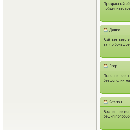
Прекрасный об
пойдет навстре
Денис
Всё под ноль в
за что большое
Егор
Пополнил счет 
без дополнител
Степан
Без лишних воп
решил попробов