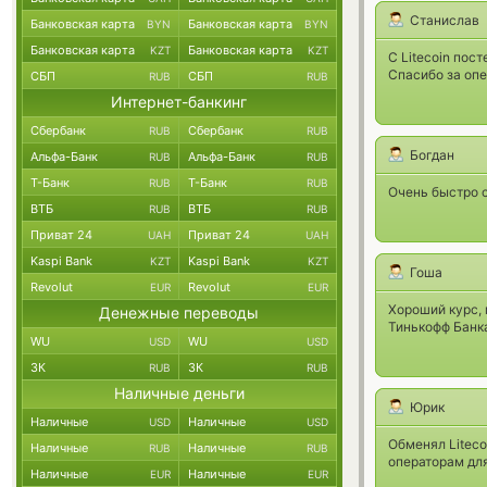
Станислав
Банковская карта
Банковская карта
BYN
BYN
Банковская карта
Банковская карта
KZT
KZT
С Litecoin пос
Спасибо за опе
СБП
СБП
RUB
RUB
Интернет-банкинг
Сбербанк
Сбербанк
RUB
RUB
Богдан
Альфа-Банк
Альфа-Банк
RUB
RUB
Т-Банк
Т-Банк
RUB
RUB
Очень быстро с
ВТБ
ВТБ
RUB
RUB
Приват 24
Приват 24
UAH
UAH
Kaspi Bank
Kaspi Bank
KZT
KZT
Гоша
Revolut
Revolut
EUR
EUR
Хороший курс, 
Денежные переводы
Тинькофф Банка
WU
WU
USD
USD
ЗК
ЗК
RUB
RUB
Наличные деньги
Юрик
Наличные
Наличные
USD
USD
Обменял Liteco
Наличные
Наличные
RUB
RUB
операторам дл
Наличные
Наличные
EUR
EUR