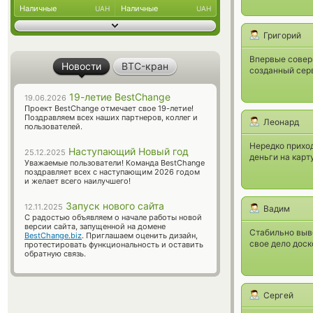
Наличные
Наличные
UAH
UAH
Григорий
Впервые соверш
Новости
BTC-кран
созданный сер
19-летие BestChange
19.06.2026
Проект BestChange отмечает свое 19-летие!
Поздравляем всех наших партнеров, коллег и
Леонард
пользователей.
Нередко приход
Наступающий Новый год
25.12.2025
деньги на карт
Уважаемые пользователи! Команда BestChange
поздравляет всех с наступающим 2026 годом
и желает всего наилучшего!
Запуск нового сайта
12.11.2025
Вадим
С радостью объявляем о начале работы новой
версии сайта, запущенной на домене
Стабильно выво
BestChange.biz
. Приглашаем оценить дизайн,
свое дело доск
протестировать функциональность и оставить
обратную связь.
Сергей