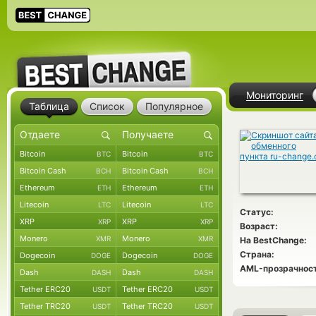
Мониторинг
Таблица
Список
Популярное
Bitcoin
Bitcoin
BTC
BTC
Bitcoin Cash
Bitcoin Cash
BCH
BCH
Ethereum
Ethereum
ETH
ETH
Litecoin
Litecoin
LTC
LTC
Статус:
XRP
XRP
XRP
XRP
Возраст:
Monero
Monero
XMR
XMR
На BestChange:
Страна:
Dogecoin
Dogecoin
DOGE
DOGE
AML-прозрачност
Dash
Dash
DASH
DASH
Tether ERC20
Tether ERC20
USDT
USDT
Tether TRC20
Tether TRC20
USDT
USDT