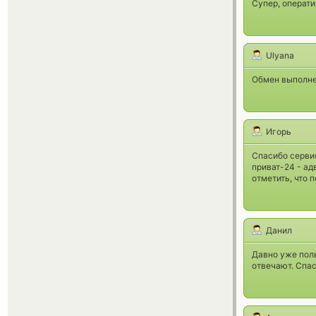
Супер, операти
Ulyana
Обмен выполне
Игорь
Спасибо сервис
приват-24 - ад
отметить, что 
Данил
Давно уже пол
отвечают. Спас