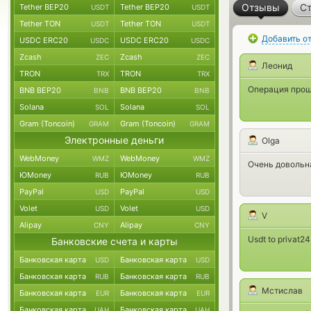
Отзывы
Ст
Tether BEP20
Tether BEP20
USDT
USDT
Tether TON
Tether TON
USDT
USDT
Добавить о
USDC ERC20
USDC ERC20
USDC
USDC
Zcash
Zcash
ZEC
ZEC
Леонид
TRON
TRON
TRX
TRX
Операция прош
BNB BEP20
BNB BEP20
BNB
BNB
Solana
Solana
SOL
SOL
Gram (Toncoin)
Gram (Toncoin)
GRAM
GRAM
Электронные деньги
Olga
WebMoney
WebMoney
WMZ
WMZ
Очень довольна
ЮMoney
ЮMoney
RUB
RUB
PayPal
PayPal
USD
USD
Volet
Volet
USD
USD
V
Alipay
Alipay
CNY
CNY
Usdt to privat2
Банковские счета и карты
Банковская карта
Банковская карта
USD
USD
Банковская карта
Банковская карта
RUB
RUB
Мстислав
Банковская карта
Банковская карта
EUR
EUR
Банковская карта
Банковская карта
UAH
UAH