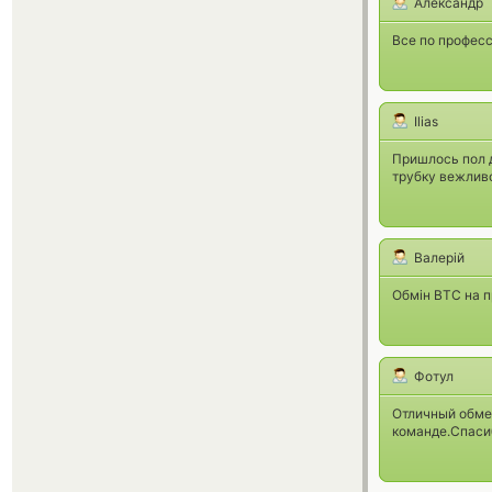
Александр
Все по професс
Ilias
Пришлось пол д
трубку вежливо
Валерій
Обмін BTC на п
Фотул
Отличный обмен
команде.Спаси