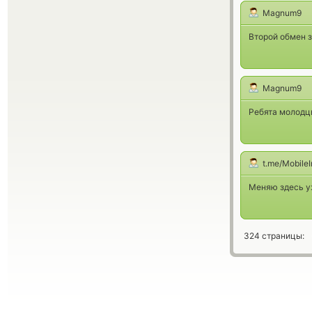
Magnum9
Второй обмен за
Magnum9
Ребята молодцы
t.me/Mobile
Меняю здесь уж
324 страницы: