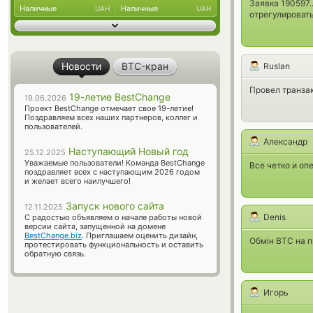
Заявка 190597.
Наличные
Наличные
UAH
UAH
отрегулироват
Новости
BTC-кран
Ruslan
Провел транзак
19-летие BestChange
19.06.2026
Проект BestChange отмечает свое 19-летие!
Поздравляем всех наших партнеров, коллег и
пользователей.
Александр
Наступающий Новый год
25.12.2025
Уважаемые пользователи! Команда BestChange
Все четко и оп
поздравляет всех с наступающим 2026 годом
и желает всего наилучшего!
Запуск нового сайта
12.11.2025
Denis
С радостью объявляем о начале работы новой
версии сайта, запущенной на домене
BestChange.biz
. Приглашаем оценить дизайн,
Обмін BTC на п
протестировать функциональность и оставить
обратную связь.
Игорь