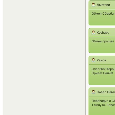
Дмитрий
Обмен Сбербанк
Koshabt
Обмен прошел 
Раиса
Спасибо! Хорош
Приват Банка!
Павел Павл
Переводил с СБ
1 минута. Рабо