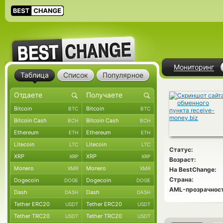
Мониторинг
Таблица
Список
Популярное
Bitcoin
Bitcoin
BTC
BTC
Bitcoin Cash
Bitcoin Cash
BCH
BCH
Ethereum
Ethereum
ETH
ETH
Litecoin
Litecoin
LTC
LTC
Статус:
XRP
XRP
XRP
XRP
Возраст:
Monero
Monero
XMR
XMR
На BestChange:
Страна:
Dogecoin
Dogecoin
DOGE
DOGE
AML-прозрачност
Dash
Dash
DASH
DASH
Tether ERC20
Tether ERC20
USDT
USDT
Tether TRC20
Tether TRC20
USDT
USDT