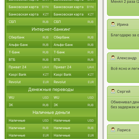
Менял 2 раза (
Банковская карта
Банковская карта
BYN
BYN
Банковская карта
Банковская карта
KZT
KZT
СБП
СБП
RUB
RUB
Ирина
Интернет-банкинг
Благодарю за о
Сбербанк
Сбербанк
RUB
RUB
Альфа-Банк
Альфа-Банк
RUB
RUB
Т-Банк
Т-Банк
RUB
RUB
Александр
ВТБ
ВТБ
RUB
RUB
Приват 24
Приват 24
UAH
UAH
Всё ясно и лег
Kaspi Bank
Kaspi Bank
KZT
KZT
Revolut
Revolut
EUR
EUR
Денежные переводы
Сергей
WU
WU
USD
USD
Обменивал день
ЗК
ЗК
RUB
RUB
без задержек и
Наличные деньги
Наличные
Наличные
USD
USD
Наличные
Наличные
RUB
RUB
Лариса
Наличные
Наличные
EUR
EUR