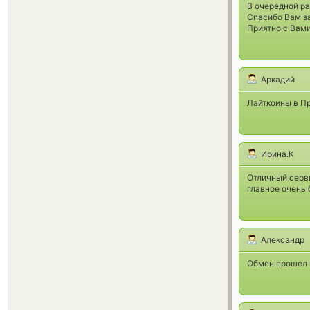
В очередной ра
Спасибо Вам з
Приятно с Вами
Аркадий
Лайткоины в Пр
Ирина.К
Отличный серви
главное очень 
Александр
Обмен прошел в