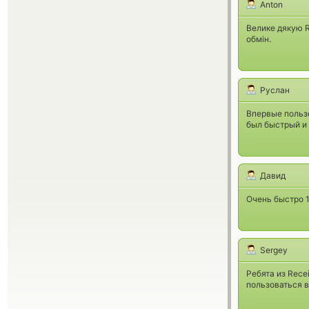
Anton
Велике дякую R
обмін.
Руслан
Впервые пользо
был быстрый и
Давид
Очень быстро 1
Sergey
Ребята из Rece
пользоваться 