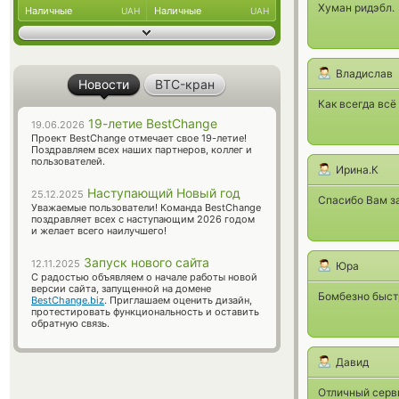
Хуман ридэбл.
Наличные
Наличные
UAH
UAH
Владислав
Новости
BTC-кран
Как всегда всё
19-летие BestChange
19.06.2026
Проект BestChange отмечает свое 19-летие!
Поздравляем всех наших партнеров, коллег и
пользователей.
Ирина.К
Наступающий Новый год
25.12.2025
Спасибо Вам з
Уважаемые пользователи! Команда BestChange
поздравляет всех с наступающим 2026 годом
и желает всего наилучшего!
Запуск нового сайта
12.11.2025
Юра
С радостью объявляем о начале работы новой
версии сайта, запущенной на домене
Бомбезно быст
BestChange.biz
. Приглашаем оценить дизайн,
протестировать функциональность и оставить
обратную связь.
Давид
Отличный серви