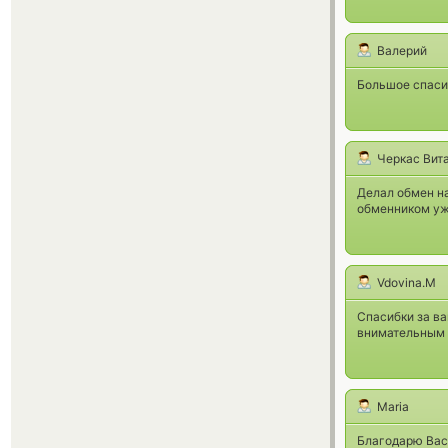
Валерий
Большое спаси
Черкас Вит
Делал обмен на
обменником уж
Vdovina.M
Спасибки за ва
внимательным 
Maria
Благодарю Вас