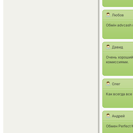
Любов
Обмiн advcash 
Давид
Очень хороший
комиссиями.
Олег
Как всегда все
Андрей
Обмен Perfect