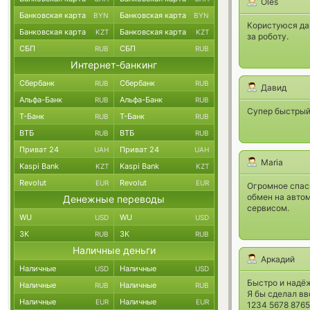
Oles`
Банковская карта
Банковская карта
BYN
BYN
Користуюся давн
Банковская карта
Банковская карта
KZT
KZT
за роботу.
СБП
СБП
RUB
RUB
Интернет-банкинг
Сбербанк
Сбербанк
RUB
RUB
Давид
Альфа-Банк
Альфа-Банк
RUB
RUB
Супер быстрый
Т-Банк
Т-Банк
RUB
RUB
ВТБ
ВТБ
RUB
RUB
Приват 24
Приват 24
UAH
UAH
Maria
Kaspi Bank
Kaspi Bank
KZT
KZT
Revolut
Revolut
EUR
EUR
Огромное спаси
обмен на автом
Денежные переводы
сервисом.
WU
WU
USD
USD
ЗК
ЗК
RUB
RUB
Наличные деньги
Аркадий
Наличные
Наличные
USD
USD
Быстро и надё
Наличные
Наличные
RUB
RUB
Я бы сделал вв
Наличные
Наличные
EUR
EUR
1234 5678 8765