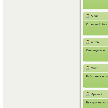
Maria
Отличный , быс
Anton
Очередной успе
Олег
Работает как ч
Ирина.К
Быстро, четко 