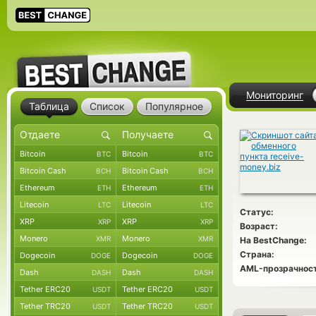
Мониторинг
Таблица
Список
Популярное
Bitcoin
Bitcoin
BTC
BTC
Bitcoin Cash
Bitcoin Cash
BCH
BCH
Ethereum
Ethereum
ETH
ETH
Litecoin
Litecoin
LTC
LTC
Статус:
XRP
XRP
XRP
XRP
Возраст:
Monero
Monero
XMR
XMR
На BestChange:
Страна:
Dogecoin
Dogecoin
DOGE
DOGE
AML-прозрачност
Dash
Dash
DASH
DASH
Tether ERC20
Tether ERC20
USDT
USDT
Tether TRC20
Tether TRC20
USDT
USDT