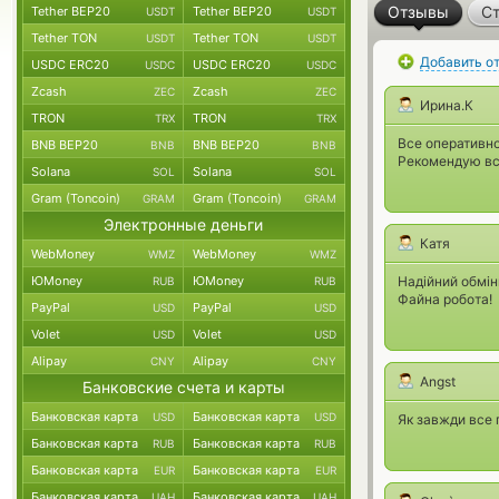
Отзывы
Ст
Tether BEP20
Tether BEP20
USDT
USDT
Tether TON
Tether TON
USDT
USDT
Добавить о
USDC ERC20
USDC ERC20
USDC
USDC
Zcash
Zcash
ZEC
ZEC
Ирина.К
TRON
TRON
TRX
TRX
Все оперативно
BNB BEP20
BNB BEP20
BNB
BNB
Рекомендую вс
Solana
Solana
SOL
SOL
Gram (Toncoin)
Gram (Toncoin)
GRAM
GRAM
Электронные деньги
Катя
WebMoney
WebMoney
WMZ
WMZ
ЮMoney
ЮMoney
Надiйний обмiн
RUB
RUB
Файна робота!
PayPal
PayPal
USD
USD
Volet
Volet
USD
USD
Alipay
Alipay
CNY
CNY
Angst
Банковские счета и карты
Банковская карта
Банковская карта
USD
USD
Як завжди все 
Банковская карта
Банковская карта
RUB
RUB
Банковская карта
Банковская карта
EUR
EUR
Банковская карта
Банковская карта
UAH
UAH