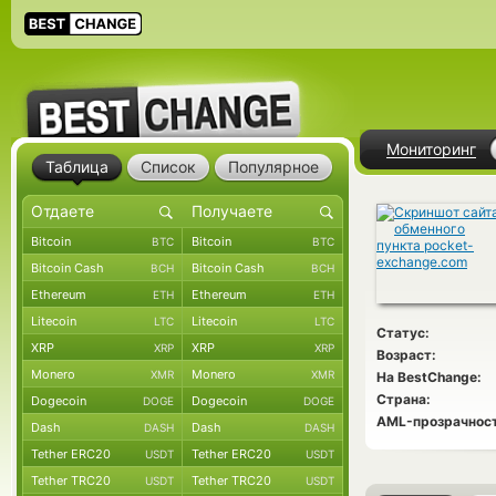
Мониторинг
Таблица
Список
Популярное
Bitcoin
Bitcoin
BTC
BTC
Bitcoin Cash
Bitcoin Cash
BCH
BCH
Ethereum
Ethereum
ETH
ETH
Litecoin
Litecoin
LTC
LTC
Статус:
XRP
XRP
XRP
XRP
Возраст:
Monero
Monero
XMR
XMR
На BestChange:
Страна:
Dogecoin
Dogecoin
DOGE
DOGE
AML-прозрачност
Dash
Dash
DASH
DASH
Tether ERC20
Tether ERC20
USDT
USDT
Tether TRC20
Tether TRC20
USDT
USDT