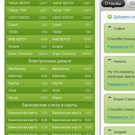
Отзывы
Ст
Tether BEP20
Tether BEP20
USDT
USDT
Tether TON
Tether TON
USDT
USDT
Добавить о
USDC ERC20
USDC ERC20
USDC
USDC
Zcash
Zcash
ZEC
ZEC
Софья
TRON
TRON
TRX
TRX
Спасибо больш
BNB BEP20
BNB BEP20
BNB
BNB
Solana
Solana
Развернуть
(
1
)
SOL
SOL
Gram (Toncoin)
Gram (Toncoin)
GRAM
GRAM
Электронные деньги
Никита
WebMoney
WebMoney
WMZ
WMZ
Ну что сказать
ЮMoney
ЮMoney
RUB
RUB
получше чем во
PayPal
PayPal
USD
USD
Развернуть
(
1
)
Volet
Volet
USD
USD
Alipay
Alipay
CNY
CNY
Берик Сарм
Банковские счета и карты
Спасибо очень
Банковская карта
Банковская карта
USD
USD
Развернуть
(
1
)
Банковская карта
Банковская карта
RUB
RUB
Банковская карта
Банковская карта
EUR
EUR
Андрей
Банковская карта
Банковская карта
UAH
UAH