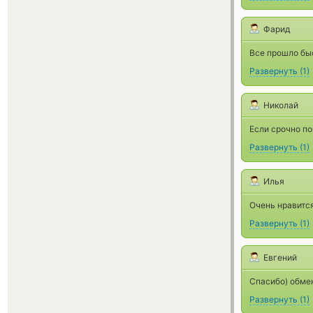
Фарид
Все прошло бы
Развернуть
(
1
)
Николай
Если срочно по
Развернуть
(
1
)
Илья
Очень нравится
Развернуть
(
1
)
Евгений
Спасибо) обме
Развернуть
(
1
)