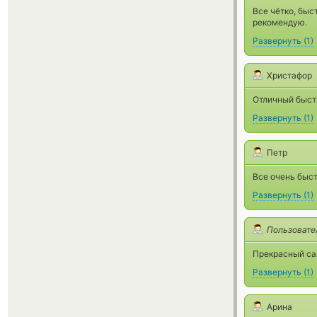
Все чётко, быс
рекомендую.
Развернуть
(
1
)
Христафор
Отличный быст
Развернуть
(
1
)
Петр
Все очень быс
Развернуть
(
1
)
Пользовате
Прекрасный сай
Развернуть
(
1
)
Арина