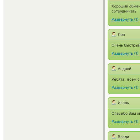
Хороший обмен
сотрудничать
Развернуть
(
1
)
Лев
Очень быстрый
Развернуть
(
1
)
Андрей
Ребята , всем 
Развернуть
(
1
)
Игорь
Спасибо Вам ог
Развернуть
(
1
)
Влади