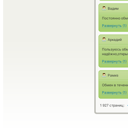
Вадим
Постоянно обм
Развернуть
(
1
)
Аркадий
Пользуюсь обм
надёжно,откры
Развернуть
(
1
)
Рамиз
Обмен в течен
Развернуть
(
1
)
1 927 страниц: