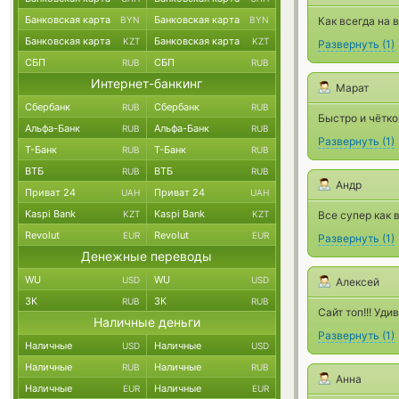
Банковская карта
Банковская карта
BYN
BYN
Как всегда на 
Банковская карта
Банковская карта
KZT
KZT
Развернуть
(
1
)
СБП
СБП
RUB
RUB
Интернет-банкинг
Марат
Сбербанк
Сбербанк
RUB
RUB
Быстро и чётко
Альфа-Банк
Альфа-Банк
RUB
RUB
Развернуть
(
1
)
Т-Банк
Т-Банк
RUB
RUB
ВТБ
ВТБ
RUB
RUB
Андр
Приват 24
Приват 24
UAH
UAH
Kaspi Bank
Kaspi Bank
KZT
KZT
Все супер как 
Revolut
Revolut
EUR
EUR
Развернуть
(
1
)
Денежные переводы
WU
WU
USD
USD
Алексей
ЗК
ЗК
RUB
RUB
Сайт топ!!! Уд
Наличные деньги
Развернуть
(
1
)
Наличные
Наличные
USD
USD
Наличные
Наличные
RUB
RUB
Анна
Наличные
Наличные
EUR
EUR