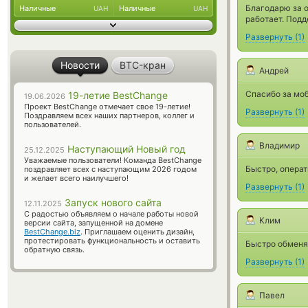
Благодарю за о
Наличные
Наличные
UAH
UAH
работает. Подд
Развернуть
(
1
)
Новости
BTC-кран
Андрей
Спасибо за моб
19-летие BestChange
19.06.2026
Проект BestChange отмечает свое 19-летие!
Развернуть
(
1
)
Поздравляем всех наших партнеров, коллег и
пользователей.
Владимир
Наступающий Новый год
25.12.2025
Уважаемые пользователи! Команда BestChange
Быстро, операт
поздравляет всех с наступающим 2026 годом
и желает всего наилучшего!
Развернуть
(
1
)
Запуск нового сайта
12.11.2025
С радостью объявляем о начале работы новой
Клим
версии сайта, запущенной на домене
BestChange.biz
. Приглашаем оценить дизайн,
протестировать функциональность и оставить
Быстро обменял
обратную связь.
Развернуть
(
1
)
Павел