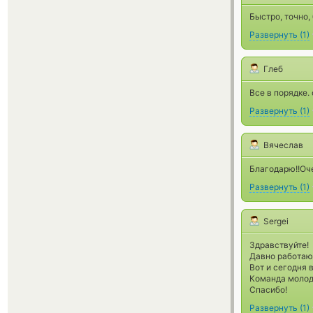
Быстро, точно,
Развернуть
(
1
)
Глеб
Все в порядке.
Развернуть
(
1
)
Вячеслав
Благодарю!!Оче
Развернуть
(
1
)
Sergei
Здравствуйте!
Давно работаю
Вот и сегодня 
Команда молод
Спасибо!
Развернуть
(
1
)