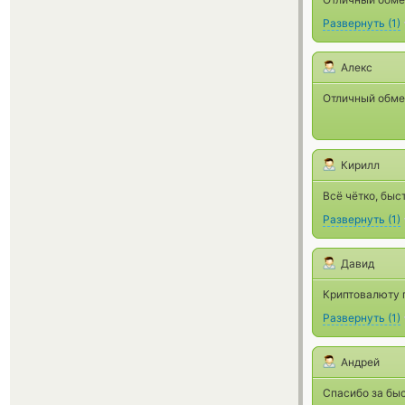
Развернуть
(
1
)
Алекс
Отличный обме
Кирилл
Всё чётко, быс
Развернуть
(
1
)
Давид
Криптовалюту п
Развернуть
(
1
)
Андрей
Спасибо за бы