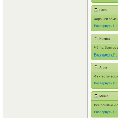
Глеб
Хороший обмен
Развернуть
(
1
)
Никита
Чётко, быстро 
Развернуть
(
1
)
Алла
Фантастически
Развернуть
(
1
)
Миша
Все понятно и 
Развернуть
(
1
)