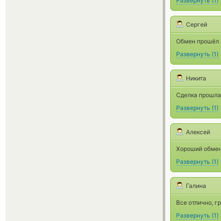
Развернуть
(
1
)
Сергей
Обмен прошёл 
Развернуть
(
1
)
Никита
Сделка прошла
Развернуть
(
1
)
Алексей
Хороший обмен
Развернуть
(
1
)
Галина
Все отлично, г
Развернуть
(
1
)