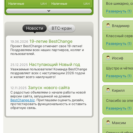
Все шикарно, с
Наличные
Наличные
UAH
UAH
Развернуть
(
1
)
Владимир
Новости
BTC-кран
Классный серв
19-летие BestChange
19.06.2026
Развернуть
(
1
)
Проект BestChange отмечает свое 19-летие!
Поздравляем всех наших партнеров, коллег и
пользователей.
Иосиф
Наступающий Новый год
25.12.2025
Шустро и чётко
Уважаемые пользователи! Команда BestChange
поздравляет всех с наступающим 2026 годом
Развернуть
(
1
)
и желает всего наилучшего!
Запуск нового сайта
12.11.2025
Кирилл
С радостью объявляем о начале работы новой
версии сайта, запущенной на домене
BestChange.biz
. Приглашаем оценить дизайн,
Спасибо за опе
протестировать функциональность и оставить
обратную связь.
Развернуть
(
1
)
Максим
Отличный обме