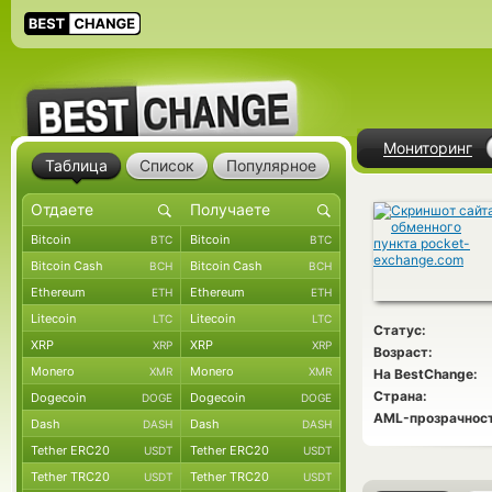
Мониторинг
Таблица
Список
Популярное
Bitcoin
Bitcoin
BTC
BTC
Bitcoin Cash
Bitcoin Cash
BCH
BCH
Ethereum
Ethereum
ETH
ETH
Litecoin
Litecoin
LTC
LTC
Статус:
XRP
XRP
XRP
XRP
Возраст:
Monero
Monero
XMR
XMR
На BestChange:
Страна:
Dogecoin
Dogecoin
DOGE
DOGE
AML-прозрачност
Dash
Dash
DASH
DASH
Tether ERC20
Tether ERC20
USDT
USDT
Tether TRC20
Tether TRC20
USDT
USDT