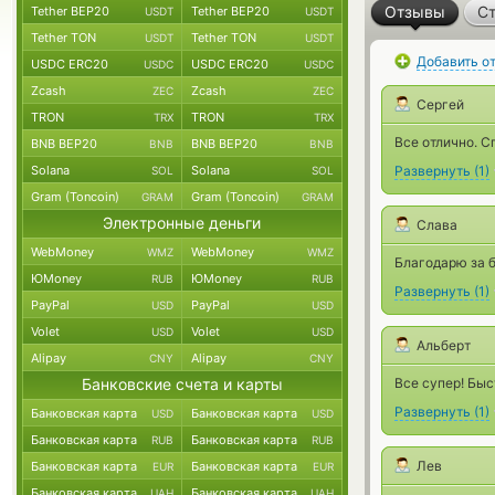
Отзывы
Ст
Tether BEP20
Tether BEP20
USDT
USDT
Tether TON
Tether TON
USDT
USDT
Добавить о
USDC ERC20
USDC ERC20
USDC
USDC
Zcash
Zcash
ZEC
ZEC
Сергей
TRON
TRON
TRX
TRX
Все отлично. С
BNB BEP20
BNB BEP20
BNB
BNB
Solana
Solana
Развернуть
(
1
)
SOL
SOL
Gram (Toncoin)
Gram (Toncoin)
GRAM
GRAM
Электронные деньги
Слава
WebMoney
WebMoney
WMZ
WMZ
Благодарю за 
ЮMoney
ЮMoney
RUB
RUB
Развернуть
(
1
)
PayPal
PayPal
USD
USD
Volet
Volet
USD
USD
Альберт
Alipay
Alipay
CNY
CNY
Банковские счета и карты
Все супер! Быс
Развернуть
(
1
)
Банковская карта
Банковская карта
USD
USD
Банковская карта
Банковская карта
RUB
RUB
Лев
Банковская карта
Банковская карта
EUR
EUR
Банковская карта
Банковская карта
UAH
UAH