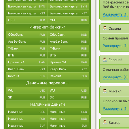
Прекрасный се
Банковская карта
Банковская карта
BYN
BYN
Всё быстро и п
Банковская карта
Банковская карта
KZT
KZT
Развернуть
(
1
)
СБП
СБП
RUB
RUB
Интернет-банкинг
Оксана
Сбербанк
Сбербанк
RUB
RUB
Обмен прошёл 
Альфа-Банк
Альфа-Банк
RUB
RUB
Развернуть
(
1
)
Т-Банк
Т-Банк
RUB
RUB
ВТБ
ВТБ
RUB
RUB
Евгений
Приват 24
Приват 24
UAH
UAH
Kaspi Bank
Kaspi Bank
KZT
KZT
Отличная работ
Revolut
Revolut
EUR
EUR
Развернуть
(
1
)
Денежные переводы
WU
WU
USD
USD
Михаил
ЗК
ЗК
RUB
RUB
Спасибо за бы
Наличные деньги
Развернуть
(
1
)
Наличные
Наличные
USD
USD
Наличные
Наличные
RUB
RUB
Виктор
Наличные
Наличные
EUR
EUR