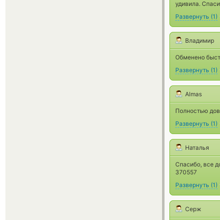
удивила. Спаси
Развернуть
(
1
)
Владимир
Обменено быс
Развернуть
(
1
)
Almas
Полностью дово
Развернуть
(
1
)
Наталья
Спасибо, все д
370557
Развернуть
(
1
)
Серж