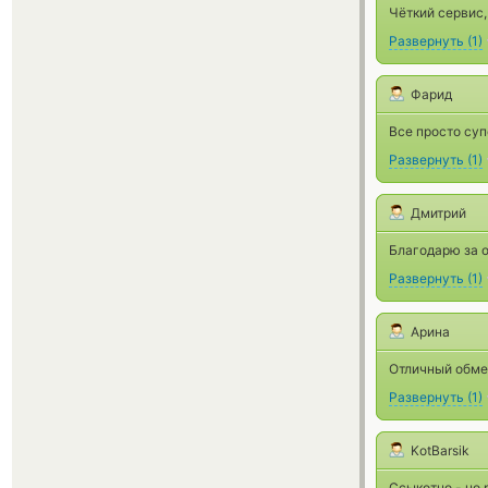
Чёткий сервис,
Развернуть
(
1
)
Фарид
Все просто суп
Развернуть
(
1
)
Дмитрий
Благодарю за 
Развернуть
(
1
)
Арина
Отличный обме
Развернуть
(
1
)
KotBarsik
Ссыкотно - но 