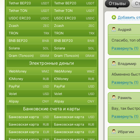
Отзывы
Ст
Tether BEP20
Tether BEP20
USDT
USDT
Tether TON
Tether TON
USDT
USDT
Добавить о
USDC ERC20
USDC ERC20
USDC
USDC
Zcash
Zcash
ZEC
ZEC
Андрей
TRON
TRON
TRX
TRX
Спасибо, топ о
BNB BEP20
BNB BEP20
BNB
BNB
Solana
Solana
Развернуть
(
1
)
SOL
SOL
Gram (Toncoin)
Gram (Toncoin)
GRAM
GRAM
Электронные деньги
Владимир
WebMoney
WebMoney
WMZ
WMZ
Абменено быст
ЮMoney
ЮMoney
RUB
RUB
Развернуть
(
1
)
PayPal
PayPal
USD
USD
Volet
Volet
USD
USD
Рамиль
Alipay
Alipay
CNY
CNY
Банковские счета и карты
Вау, так быстр
Развернуть
(
1
)
Банковская карта
Банковская карта
USD
USD
Банковская карта
Банковская карта
RUB
RUB
Ибрагим
Банковская карта
Банковская карта
EUR
EUR
Банковская карта
Банковская карта
UAH
UAH