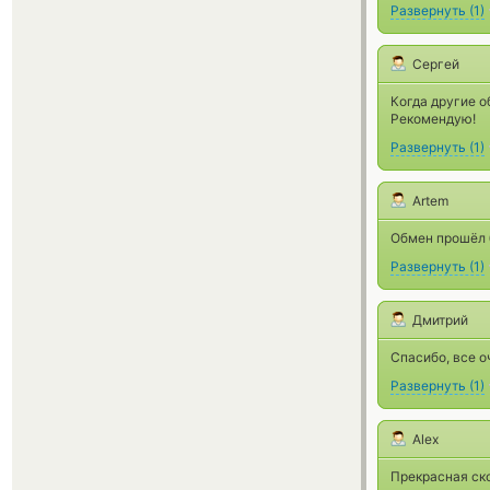
Развернуть
(
1
)
Сергей
Когда другие о
Рекомендую!
Развернуть
(
1
)
Artem
Обмен прошёл 
Развернуть
(
1
)
Дмитрий
Спасибо, все о
Развернуть
(
1
)
Alex
Прекрасная ск