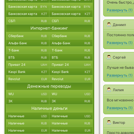
Очень быстро,
Банковская карта
Банковская карта
BYN
BYN
Развернуть
(
1
)
Банковская карта
Банковская карта
KZT
KZT
СБП
СБП
RUB
RUB
Даниил
Интернет-банкинг
Постоянно пол
Сбербанк
Сбербанк
RUB
RUB
Развернуть
(
1
)
Альфа-Банк
Альфа-Банк
RUB
RUB
Т-Банк
Т-Банк
RUB
RUB
Сергей
ВТБ
ВТБ
RUB
RUB
Приват 24
Приват 24
UAH
UAH
Лучше не бывае
Kaspi Bank
Kaspi Bank
KZT
KZT
Развернуть
(
1
)
Revolut
Revolut
EUR
EUR
Денежные переводы
Лилия
WU
WU
USD
USD
Все мгновенно
ЗК
ЗК
RUB
RUB
Наличные деньги
Развернуть
(
1
)
Наличные
Наличные
USD
USD
Виктор
Наличные
Наличные
RUB
RUB
Наличные
Наличные
EUR
EUR
Просто доволен