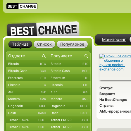
Мониторинг
Таблица
Список
Популярное
Bitcoin
Bitcoin
BTC
BTC
Bitcoin Cash
Bitcoin Cash
BCH
BCH
Ethereum
Ethereum
ETH
ETH
Litecoin
Litecoin
LTC
LTC
Статус:
XRP
XRP
XRP
XRP
Возраст:
Monero
Monero
XMR
XMR
На BestChange:
Страна:
Dogecoin
Dogecoin
DOGE
DOGE
AML-прозрачност
Dash
Dash
DASH
DASH
Tether ERC20
Tether ERC20
USDT
USDT
Tether TRC20
Tether TRC20
USDT
USDT