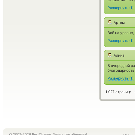
Развернуть
(
1
)
Артем
Всё на уровне,
Развернуть
(
1
)
Алина
В очередной ра
благодарность
Развернуть
(
1
)
1 927 страниц:
© 2007-2026 BestChange. Знаем, где обменять!