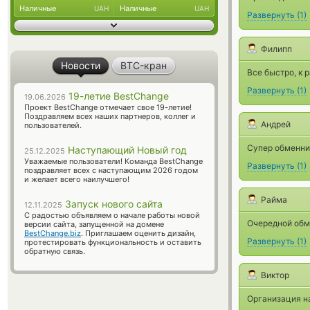
Наличные
Наличные
UAH
UAH
Развернуть
(
1
)
Филипп
Новости
BTC-кран
Все быстро, к 
Развернуть
(
1
)
19-летие BestChange
19.06.2026
Проект BestChange отмечает свое 19-летие!
Поздравляем всех наших партнеров, коллег и
Андрей
пользователей.
Супер обменник
Наступающий Новый год
25.12.2025
Уважаемые пользователи! Команда BestChange
Развернуть
(
1
)
поздравляет всех с наступающим 2026 годом
и желает всего наилучшего!
Райма
Запуск нового сайта
12.11.2025
С радостью объявляем о начале работы новой
Очередной обм
версии сайта, запущенной на домене
BestChange.biz
. Приглашаем оценить дизайн,
Развернуть
(
1
)
протестировать функциональность и оставить
обратную связь.
Виктор
Организация на