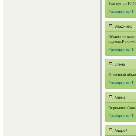
Все супер 10 1
Развернуть
(
1
)
Владимир
Обменник класс
сделал.Реком
Развернуть
(
1
)
Елена
Отличный обмен
Развернуть
(
1
)
Алина
Огромное Спаси
Развернуть
(
1
)
Андрей