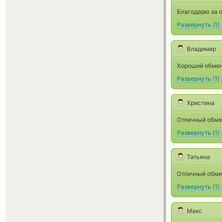
Благодарю за о
Развернуть
(
1
)
Владимир
Хороший обмен
Развернуть
(
1
)
Христина
Отличный обме
Развернуть
(
1
)
Татьяна
Отличный обмен
Развернуть
(
1
)
Макс