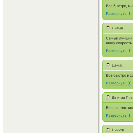
Все быстро, м
Развернуть
(
1
)
Лилия
Самый лучший и
вашу скорость
Развернуть
(
1
)
Денис
Все быстро и х
Развернуть
(
1
)
Шнитов Пет
Все ништяк ни
Развернуть
(
1
)
Никита