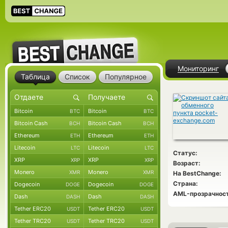
Мониторинг
Таблица
Список
Популярное
Bitcoin
Bitcoin
BTC
BTC
Bitcoin Cash
Bitcoin Cash
BCH
BCH
Ethereum
Ethereum
ETH
ETH
Litecoin
Litecoin
LTC
LTC
Статус:
XRP
XRP
XRP
XRP
Возраст:
Monero
Monero
XMR
XMR
На BestChange:
Страна:
Dogecoin
Dogecoin
DOGE
DOGE
AML-прозрачност
Dash
Dash
DASH
DASH
Tether ERC20
Tether ERC20
USDT
USDT
Tether TRC20
Tether TRC20
USDT
USDT