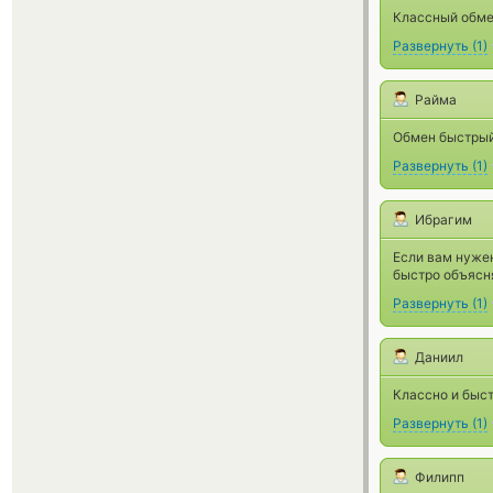
Классный обме
Развернуть
(
1
)
Райма
Обмен быстрый
Развернуть
(
1
)
Ибрагим
Если вам нужен
быстро объясня
Развернуть
(
1
)
Даниил
Классно и быс
Развернуть
(
1
)
Филипп