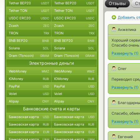
Отзывы
Ст
Tether BEP20
Tether BEP20
USDT
USDT
Tether TON
Tether TON
USDT
USDT
Добавить о
USDC ERC20
USDC ERC20
USDC
USDC
Zcash
Zcash
ZEC
ZEC
Анжелика
TRON
TRON
TRX
TRX
Хороший сервис
BNB BEP20
BNB BEP20
BNB
BNB
Спасибо очень 
Solana
Solana
SOL
SOL
Развернуть
(
1
)
Gram (Toncoin)
Gram (Toncoin)
GRAM
GRAM
Электронные деньги
Олег
WebMoney
WebMoney
WMZ
WMZ
ЮMoney
ЮMoney
RUB
RUB
Переводил сре
PayPal
PayPal
USD
USD
Развернуть
(
1
)
Volet
Volet
USD
USD
Alipay
Alipay
CNY
CNY
Благодарны
Банковские счета и карты
Спасибо, обмен
Банковская карта
Банковская карта
USD
USD
Развернуть
(
1
)
Банковская карта
Банковская карта
RUB
RUB
Банковская карта
Банковская карта
EUR
EUR
Евгений
Банковская карта
Банковская карта
UAH
UAH