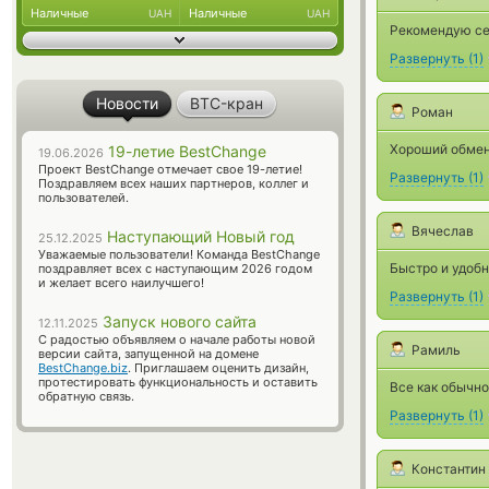
Наличные
Наличные
UAH
UAH
Рекомендую сер
Развернуть
(
1
)
Новости
BTC-кран
Роман
Хороший обменн
19-летие BestChange
19.06.2026
Проект BestChange отмечает свое 19-летие!
Развернуть
(
1
)
Поздравляем всех наших партнеров, коллег и
пользователей.
Вячеслав
Наступающий Новый год
25.12.2025
Уважаемые пользователи! Команда BestChange
Быстро и удобн
поздравляет всех с наступающим 2026 годом
и желает всего наилучшего!
Развернуть
(
1
)
Запуск нового сайта
12.11.2025
С радостью объявляем о начале работы новой
Рамиль
версии сайта, запущенной на домене
BestChange.biz
. Приглашаем оценить дизайн,
протестировать функциональность и оставить
Все как обычно
обратную связь.
Развернуть
(
1
)
Константин