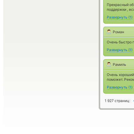
Прекрасный об
поддержки , ес
Развернуть
(
1
)
Роман
Очень быстро п
Развернуть
(
1
)
Рамиль
Очень хороший 
поможет. Реко
Развернуть
(
1
)
1 927 страниц: