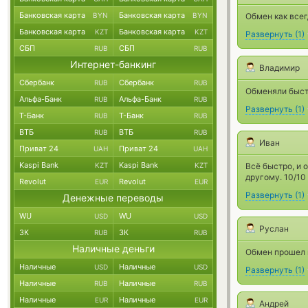
Банковская карта
Банковская карта
BYN
BYN
Обмен как всег
Банковская карта
Банковская карта
KZT
KZT
Развернуть
(
1
)
СБП
СБП
RUB
RUB
Интернет-банкинг
Владимир
Сбербанк
Сбербанк
RUB
RUB
Обменяли быс
Альфа-Банк
Альфа-Банк
RUB
RUB
Развернуть
(
1
)
Т-Банк
Т-Банк
RUB
RUB
ВТБ
ВТБ
RUB
RUB
Иван
Приват 24
Приват 24
UAH
UAH
Kaspi Bank
Kaspi Bank
KZT
KZT
Всё быстро, и 
другому. 10/10
Revolut
Revolut
EUR
EUR
Развернуть
(
1
)
Денежные переводы
WU
WU
USD
USD
Руслан
ЗК
ЗК
RUB
RUB
Наличные деньги
Обмен прошел 
Наличные
Наличные
USD
USD
Развернуть
(
1
)
Наличные
Наличные
RUB
RUB
Наличные
Наличные
EUR
EUR
Андрей