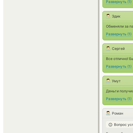
Развернуть
(
1
)
Эдик
Обменяли за п
Развернуть
(
1
)
Сергей
Все отлично! Б
Развернуть
(
1
)
Умут
Деньги получил
Развернуть
(
1
)
Роман
Вопрос ус