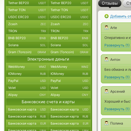
Отзывы
Ст
Tether BEP20
Tether BEP20
USDT
USDT
Tether TON
Tether TON
USDT
USDT
Добавить о
USDC ERC20
USDC ERC20
USDC
USDC
Zcash
Zcash
ZEC
ZEC
Arte
TRON
TRON
TRX
TRX
Оперативно и к
BNB BEP20
BNB BEP20
BNB
BNB
Solana
Solana
Развернуть
(
1
)
SOL
SOL
Gram (Toncoin)
Gram (Toncoin)
GRAM
GRAM
Электронные деньги
Антон
WebMoney
WebMoney
WMZ
WMZ
Без обмана и 
ЮMoney
ЮMoney
RUB
RUB
Развернуть
(
1
)
PayPal
PayPal
USD
USD
Volet
Volet
USD
USD
Арсений
Alipay
Alipay
CNY
CNY
Банковские счета и карты
Хороший и быс
Развернуть
(
1
)
Банковская карта
Банковская карта
USD
USD
Банковская карта
Банковская карта
RUB
RUB
Полина
Банковская карта
Банковская карта
EUR
EUR
Банковская карта
Банковская карта
UAH
UAH