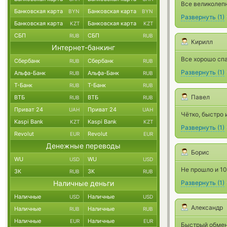
Все великолепн
Банковская карта
Банковская карта
BYN
BYN
Развернуть
(
1
)
Банковская карта
Банковская карта
KZT
KZT
СБП
СБП
RUB
RUB
Кирилл
Интернет-банкинг
Все хорошо спа
Сбербанк
Сбербанк
RUB
RUB
Развернуть
(
1
)
Альфа-Банк
Альфа-Банк
RUB
RUB
Т-Банк
Т-Банк
RUB
RUB
Павел
ВТБ
ВТБ
RUB
RUB
Приват 24
Приват 24
UAH
UAH
Чётко, быстро 
Kaspi Bank
Kaspi Bank
KZT
KZT
Развернуть
(
1
)
Revolut
Revolut
EUR
EUR
Денежные переводы
Борис
WU
WU
USD
USD
Не прошло и 10
ЗК
ЗК
RUB
RUB
Наличные деньги
Развернуть
(
1
)
Наличные
Наличные
USD
USD
Александр
Наличные
Наличные
RUB
RUB
Наличные
Наличные
EUR
EUR
Быстрый обмен