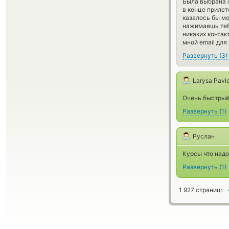
Была выбрана о
в конце прилет
казалось бы мо
нажимаешь тебя
никаких контак
мной email для
Развернуть
(
3
)
Larysa Pavl
Очень быстрый 
Развернуть
(
1
)
Руслан
Курсы что надо
Развернуть
(
1
)
1 927 страниц: