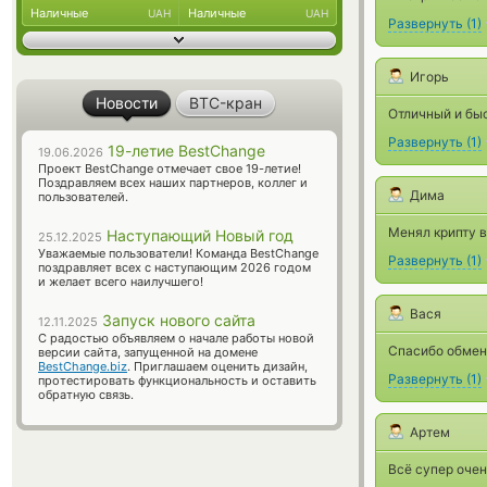
Наличные
Наличные
UAH
UAH
Развернуть
(
1
)
Игорь
Новости
BTC-кран
Отличный и бы
Развернуть
(
1
)
19-летие BestChange
19.06.2026
Проект BestChange отмечает свое 19-летие!
Поздравляем всех наших партнеров, коллег и
Дима
пользователей.
Менял крипту в
Наступающий Новый год
25.12.2025
Уважаемые пользователи! Команда BestChange
Развернуть
(
1
)
поздравляет всех с наступающим 2026 годом
и желает всего наилучшего!
Вася
Запуск нового сайта
12.11.2025
С радостью объявляем о начале работы новой
Спасибо обмен
версии сайта, запущенной на домене
BestChange.biz
. Приглашаем оценить дизайн,
Развернуть
(
1
)
протестировать функциональность и оставить
обратную связь.
Артем
Всё супер очен