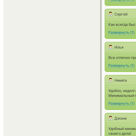
Сергей
Как всегда быс
Развернуть
(
1
)
Илья
Все отлично пр
Развернуть
(
1
)
Никита
Удобно, недолг
Минимальный п
Развернуть
(
1
)
Джони
Удобный минима
своего дела!