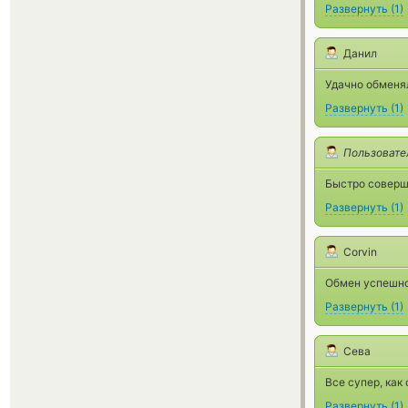
Развернуть
(
1
)
Данил
Удачно обменял
Развернуть
(
1
)
Пользовате
Быстро соверш
Развернуть
(
1
)
Corvin
Обмен успешно
Развернуть
(
1
)
Сева
Все супер, как
Развернуть
(
1
)