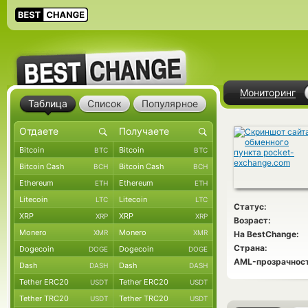
Мониторинг
Таблица
Список
Популярное
Bitcoin
Bitcoin
BTC
BTC
Bitcoin Cash
Bitcoin Cash
BCH
BCH
Ethereum
Ethereum
ETH
ETH
Litecoin
Litecoin
LTC
LTC
Статус:
XRP
XRP
XRP
XRP
Возраст:
Monero
Monero
XMR
XMR
На BestChange:
Страна:
Dogecoin
Dogecoin
DOGE
DOGE
AML-прозрачност
Dash
Dash
DASH
DASH
Tether ERC20
Tether ERC20
USDT
USDT
Tether TRC20
Tether TRC20
USDT
USDT