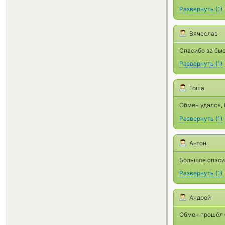
Развернуть
(
1
)
Вячеслав
Спасибо за быс
Развернуть
(
1
)
Гоша
Обмен удался, 
Развернуть
(
1
)
Антон
Большое спаси
Развернуть
(
1
)
Андрей
Обмен прошёл б