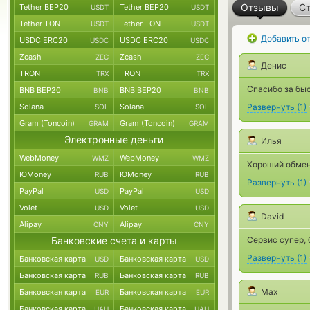
Отзывы
Ст
Tether BEP20
Tether BEP20
USDT
USDT
Tether TON
Tether TON
USDT
USDT
Добавить о
USDC ERC20
USDC ERC20
USDC
USDC
Zcash
Zcash
ZEC
ZEC
Денис
TRON
TRON
TRX
TRX
Спасибо за быс
BNB BEP20
BNB BEP20
BNB
BNB
Solana
Solana
Развернуть
(
1
)
SOL
SOL
Gram (Toncoin)
Gram (Toncoin)
GRAM
GRAM
Электронные деньги
Илья
WebMoney
WebMoney
WMZ
WMZ
Хороший обмен
ЮMoney
ЮMoney
RUB
RUB
Развернуть
(
1
)
PayPal
PayPal
USD
USD
Volet
Volet
USD
USD
David
Alipay
Alipay
CNY
CNY
Банковские счета и карты
Сервис супер, 
Развернуть
(
1
)
Банковская карта
Банковская карта
USD
USD
Банковская карта
Банковская карта
RUB
RUB
Max
Банковская карта
Банковская карта
EUR
EUR
Банковская карта
Банковская карта
UAH
UAH