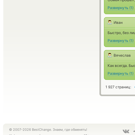
Развернуть
(
1
)
Иван
Быстро, без ли
Развернуть
(
1
)
Вячеслав
Как всегда. Бы
Развернуть
(
1
)
1 927 страниц:
© 2007-2026 BestChange. Знаем, где обменять!