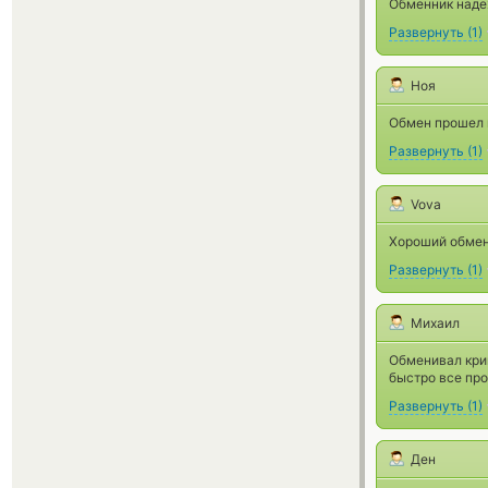
Обменник наде
Развернуть
(
1
)
Ноя
Обмен прошел 
Развернуть
(
1
)
Vova
Хороший обмен
Развернуть
(
1
)
Михаил
Обменивал крип
быстро все про
Развернуть
(
1
)
Ден