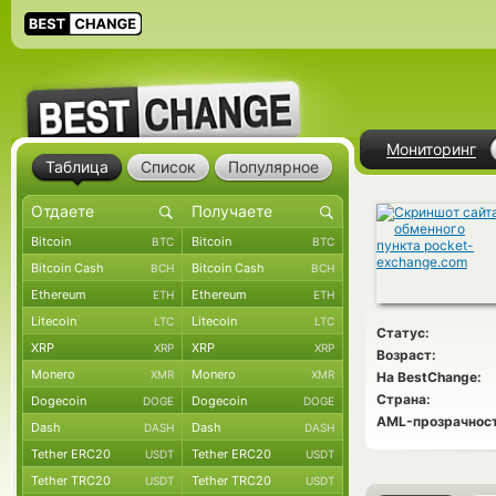
Мониторинг
Таблица
Список
Популярное
Bitcoin
Bitcoin
BTC
BTC
Bitcoin Cash
Bitcoin Cash
BCH
BCH
Ethereum
Ethereum
ETH
ETH
Litecoin
Litecoin
LTC
LTC
Статус:
XRP
XRP
XRP
XRP
Возраст:
Monero
Monero
XMR
XMR
На BestChange:
Страна:
Dogecoin
Dogecoin
DOGE
DOGE
AML-прозрачност
Dash
Dash
DASH
DASH
Tether ERC20
Tether ERC20
USDT
USDT
Tether TRC20
Tether TRC20
USDT
USDT