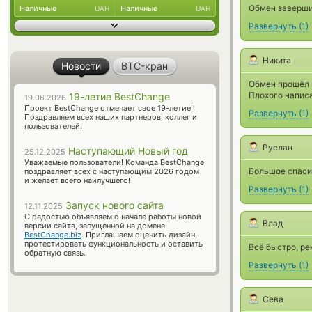
Обмен завершил
Наличные
Наличные
UAH
UAH
Развернуть
(
1
)
Никита
Новости
BTC-кран
Обмен прошёл 
Плохого написа
19-летие BestChange
19.06.2026
Проект BestChange отмечает свое 19-летие!
Развернуть
(
1
)
Поздравляем всех наших партнеров, коллег и
пользователей.
Руслан
Наступающий Новый год
25.12.2025
Уважаемые пользователи! Команда BestChange
Большое спасиб
поздравляет всех с наступающим 2026 годом
и желает всего наилучшего!
Развернуть
(
1
)
Запуск нового сайта
12.11.2025
С радостью объявляем о начале работы новой
Влад
версии сайта, запущенной на домене
BestChange.biz
. Приглашаем оценить дизайн,
протестировать функциональность и оставить
Всё быстро, р
обратную связь.
Развернуть
(
1
)
Сева