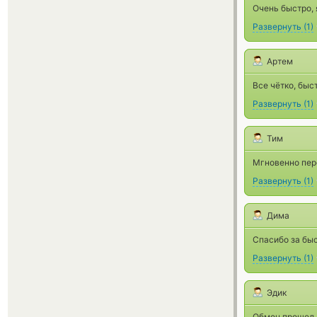
Очень быстро, 
Развернуть
(
1
)
Артем
Все чётко, быс
Развернуть
(
1
)
Тим
Мгновенно пере
Развернуть
(
1
)
Дима
Спасибо за бы
Развернуть
(
1
)
Эдик
Обмен прошел д