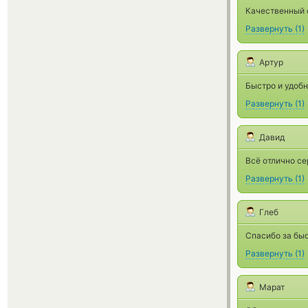
Качественный с
Развернуть
(
1
)
Артур
Быстро и удобн
Развернуть
(
1
)
Давид
Всё отлично с
Развернуть
(
1
)
Глеб
Спасибо за быс
Развернуть
(
1
)
Марат