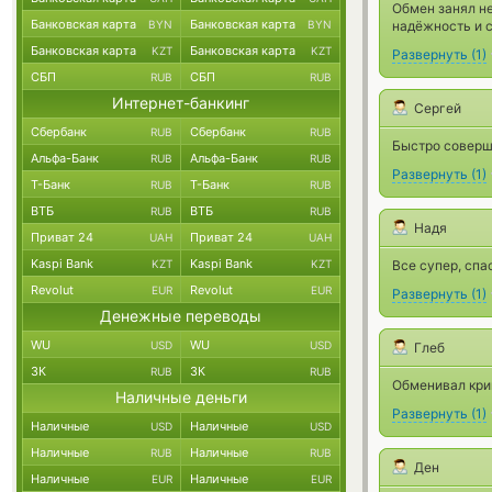
Обмен занял не
Банковская карта
Банковская карта
BYN
BYN
надёжность и с
Банковская карта
Банковская карта
KZT
KZT
Развернуть
(
1
)
СБП
СБП
RUB
RUB
Интернет-банкинг
Сергей
Сбербанк
Сбербанк
RUB
RUB
Быстро соверш
Альфа-Банк
Альфа-Банк
RUB
RUB
Развернуть
(
1
)
Т-Банк
Т-Банк
RUB
RUB
ВТБ
ВТБ
RUB
RUB
Надя
Приват 24
Приват 24
UAH
UAH
Kaspi Bank
Kaspi Bank
KZT
KZT
Все супер, спа
Revolut
Revolut
EUR
EUR
Развернуть
(
1
)
Денежные переводы
WU
WU
USD
USD
Глеб
ЗК
ЗК
RUB
RUB
Обменивал крип
Наличные деньги
Развернуть
(
1
)
Наличные
Наличные
USD
USD
Наличные
Наличные
RUB
RUB
Ден
Наличные
Наличные
EUR
EUR