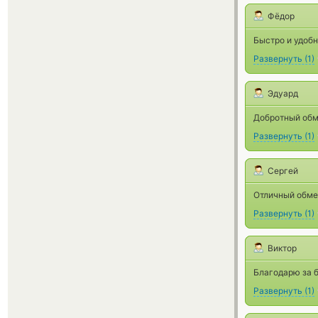
Фёдор
Быстро и удобн
Развернуть
(
1
)
Эдуард
Добротный обме
Развернуть
(
1
)
Сергей
Отличный обме
Развернуть
(
1
)
Виктор
Благодарю за б
Развернуть
(
1
)