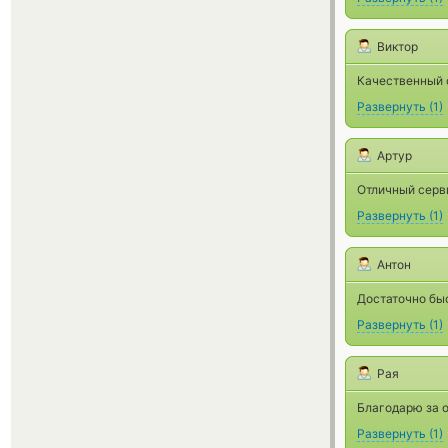
Виктор
Качественный 
Развернуть
(
1
)
Артур
Отличный серви
Развернуть
(
1
)
Антон
Достаточно быс
Развернуть
(
1
)
Рая
Благодарю за о
Развернуть
(
1
)