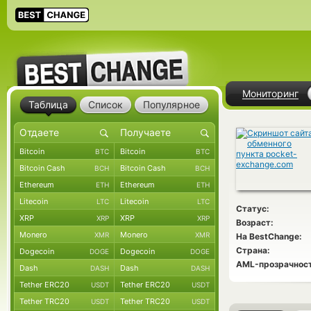
Мониторинг
Таблица
Список
Популярное
Bitcoin
Bitcoin
BTC
BTC
Bitcoin Cash
Bitcoin Cash
BCH
BCH
Ethereum
Ethereum
ETH
ETH
Litecoin
Litecoin
LTC
LTC
Статус:
XRP
XRP
XRP
XRP
Возраст:
Monero
Monero
XMR
XMR
На BestChange:
Страна:
Dogecoin
Dogecoin
DOGE
DOGE
AML-прозрачност
Dash
Dash
DASH
DASH
Tether ERC20
Tether ERC20
USDT
USDT
Tether TRC20
Tether TRC20
USDT
USDT