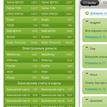
Отзывы
Ст
Tether BEP20
Tether BEP20
USDT
USDT
Tether TON
Tether TON
USDT
USDT
Добавить о
USDC ERC20
USDC ERC20
USDC
USDC
Zcash
Zcash
ZEC
ZEC
Андрей
TRON
TRON
TRX
TRX
Все хорошо сп
BNB BEP20
BNB BEP20
BNB
BNB
Solana
Solana
Развернуть
(
1
)
SOL
SOL
Gram (Toncoin)
Gram (Toncoin)
GRAM
GRAM
Электронные деньги
Лев
WebMoney
WebMoney
WMZ
WMZ
Большое спасиб
ЮMoney
ЮMoney
RUB
RUB
Развернуть
(
1
)
PayPal
PayPal
USD
USD
Volet
Volet
USD
USD
Илья
Alipay
Alipay
CNY
CNY
Банковские счета и карты
Очень быстро с
Развернуть
(
1
)
Банковская карта
Банковская карта
USD
USD
Банковская карта
Банковская карта
RUB
RUB
Дмитрий
Банковская карта
Банковская карта
EUR
EUR
Банковская карта
Банковская карта
UAH
UAH