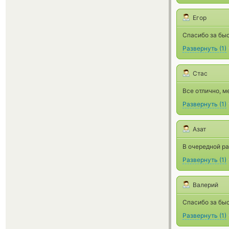
Егор
Спасибо за бы
Развернуть
(
1
)
Стас
Все отлично, м
Развернуть
(
1
)
Азат
В очередной ра
Развернуть
(
1
)
Валерий
Спасибо за бы
Развернуть
(
1
)