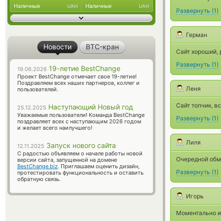
Наличные
Наличные
UAH
UAH
Развернуть
(
1
)
Герман
Новости
BTC-кран
Сайт хороший, 
Развернуть
(
1
)
19-летие BestChange
19.06.2026
Проект BestChange отмечает свое 19-летие!
Поздравляем всех наших партнеров, коллег и
Леня
пользователей.
Сайт топчик, в
Наступающий Новый год
25.12.2025
Уважаемые пользователи! Команда BestChange
Развернуть
(
1
)
поздравляет всех с наступающим 2026 годом
и желает всего наилучшего!
Лиля
Запуск нового сайта
12.11.2025
С радостью объявляем о начале работы новой
Очередной обме
версии сайта, запущенной на домене
BestChange.biz
. Приглашаем оценить дизайн,
Развернуть
(
1
)
протестировать функциональность и оставить
обратную связь.
Игорь
Моментально и