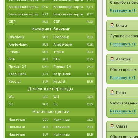
Спасибо за бы
Банковская карта
Банковская карта
BYN
BYN
Развернуть
(
1
)
Банковская карта
Банковская карта
KZT
KZT
СБП
СБП
RUB
RUB
Миша
Интернет-банкинг
Лучшие в своей
Сбербанк
Сбербанк
RUB
RUB
Развернуть
(
1
)
Альфа-Банк
Альфа-Банк
RUB
RUB
Т-Банк
Т-Банк
RUB
RUB
Алексей
ВТБ
ВТБ
RUB
RUB
Приват 24
Приват 24
UAH
UAH
Обмен прошел 
Kaspi Bank
Kaspi Bank
KZT
KZT
Развернуть
(
1
)
Revolut
Revolut
EUR
EUR
Денежные переводы
Кеша
WU
WU
USD
USD
Четкий обменни
ЗК
ЗК
RUB
RUB
Наличные деньги
Развернуть
(
1
)
Наличные
Наличные
USD
USD
Слава
Наличные
Наличные
RUB
RUB
Наличные
Наличные
EUR
EUR
Обмен получил 