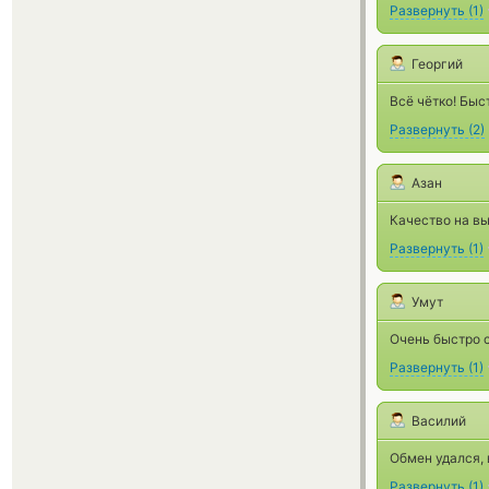
Развернуть
(
1
)
Георгий
Всё чётко! Быс
Развернуть
(
2
)
Азан
Качество на вы
Развернуть
(
1
)
Умут
Очень быстро 
Развернуть
(
1
)
Василий
Обмен удался, 
Развернуть
(
1
)