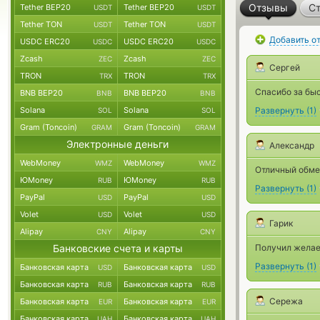
Отзывы
Ст
Tether BEP20
Tether BEP20
USDT
USDT
Tether TON
Tether TON
USDT
USDT
Добавить о
USDC ERC20
USDC ERC20
USDC
USDC
Zcash
Zcash
ZEC
ZEC
Сергей
TRON
TRON
TRX
TRX
Спасибо за бы
BNB BEP20
BNB BEP20
BNB
BNB
Solana
Solana
Развернуть
(
1
)
SOL
SOL
Gram (Toncoin)
Gram (Toncoin)
GRAM
GRAM
Электронные деньги
Александр
WebMoney
WebMoney
WMZ
WMZ
Отличный обме
ЮMoney
ЮMoney
RUB
RUB
Развернуть
(
1
)
PayPal
PayPal
USD
USD
Volet
Volet
USD
USD
Гарик
Alipay
Alipay
CNY
CNY
Банковские счета и карты
Получил желае
Развернуть
(
1
)
Банковская карта
Банковская карта
USD
USD
Банковская карта
Банковская карта
RUB
RUB
Сережа
Банковская карта
Банковская карта
EUR
EUR
Банковская карта
Банковская карта
UAH
UAH