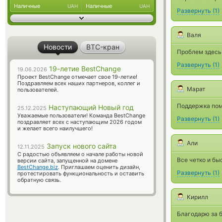
Наличные
Наличные
UAH
UAH
Развернуть
(
1
)
Валя
Новости
BTC-кран
Проблем здесь 
Развернуть
(
1
)
19-летие BestChange
19.06.2026
Проект BestChange отмечает свое 19-летие!
Поздравляем всех наших партнеров, коллег и
Марат
пользователей.
Поддержка помо
Наступающий Новый год
25.12.2025
Уважаемые пользователи! Команда BestChange
Развернуть
(
1
)
поздравляет всех с наступающим 2026 годом
и желает всего наилучшего!
Али
Запуск нового сайта
12.11.2025
С радостью объявляем о начале работы новой
Все четко и бы
версии сайта, запущенной на домене
BestChange.biz
. Приглашаем оценить дизайн,
Развернуть
(
1
)
протестировать функциональность и оставить
обратную связь.
Кирилл
Благодарю за б