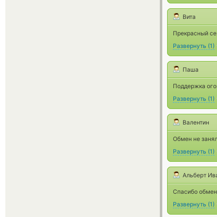
Вита
Прекрасный сер
Развернуть
(
1
)
Паша
Поддержка ого
Развернуть
(
1
)
Валентин
Обмен не занял
Развернуть
(
1
)
Альберт Ив
Спасибо обмен
Развернуть
(
1
)