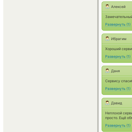
Алексей
Замечательный 
Развернуть
(
1
)
Ибрагим
Хороший серви
Развернуть
(
1
)
Даня
Сервису спаси
Развернуть
(
1
)
Давид
Неплохой серви
просто. Ещё об
Развернуть
(
1
)