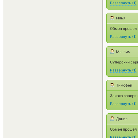
Развернуть
(
1
)
Илья
Обмен прошёл б
Развернуть
(
1
)
Максим
Суперский сер
Развернуть
(
1
)
Тимофей
Заявка заверше
Развернуть
(
1
)
Данил
Обмен прошел 
Развернуть
(
1
)