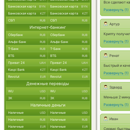
Все сделают ка
Банковская карта
Банковская карта
BYN
BYN
Развернуть
(
1
)
Банковская карта
Банковская карта
KZT
KZT
СБП
СБП
RUB
RUB
Артур
Интернет-банкинг
Крипту получил
Сбербанк
Сбербанк
RUB
RUB
Развернуть
(
1
)
Альфа-Банк
Альфа-Банк
RUB
RUB
Т-Банк
Т-Банк
RUB
RUB
Ренат
ВТБ
ВТБ
RUB
RUB
Приват 24
Приват 24
UAH
UAH
Быстрый и кач
Kaspi Bank
Kaspi Bank
KZT
KZT
Развернуть
(
1
)
Revolut
Revolut
EUR
EUR
Денежные переводы
Эдвард
WU
WU
USD
USD
Меньше 2 минут
ЗК
ЗК
RUB
RUB
Наличные деньги
Развернуть
(
1
)
Наличные
Наличные
USD
USD
Иван
Наличные
Наличные
RUB
RUB
Наличные
Наличные
EUR
EUR
Сервис быстрый