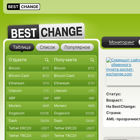
Мониторинг
Таблица
Список
Популярное
Bitcoin
Bitcoin
BTC
BTC
Bitcoin Cash
Bitcoin Cash
BCH
BCH
Ethereum
Ethereum
ETH
ETH
Litecoin
Litecoin
LTC
LTC
Статус:
XRP
XRP
XRP
XRP
Возраст:
Monero
Monero
XMR
XMR
На BestChange:
Страна:
Dogecoin
Dogecoin
DOGE
DOGE
AML-прозрачност
Dash
Dash
DASH
DASH
Tether ERC20
Tether ERC20
USDT
USDT
Tether TRC20
Tether TRC20
USDT
USDT