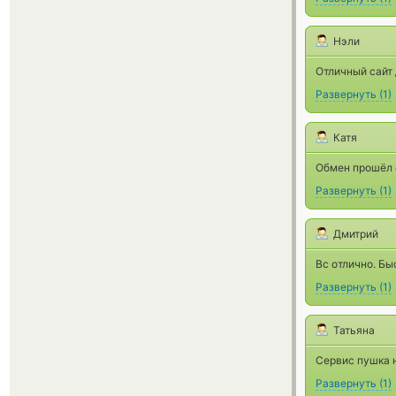
Нэли
Отличный сайт 
Развернуть
(
1
)
Катя
Обмен прошёл 
Развернуть
(
1
)
Дмитрий
Вс отлично. Бы
Развернуть
(
1
)
Татьяна
Сервис пушка н
Развернуть
(
1
)