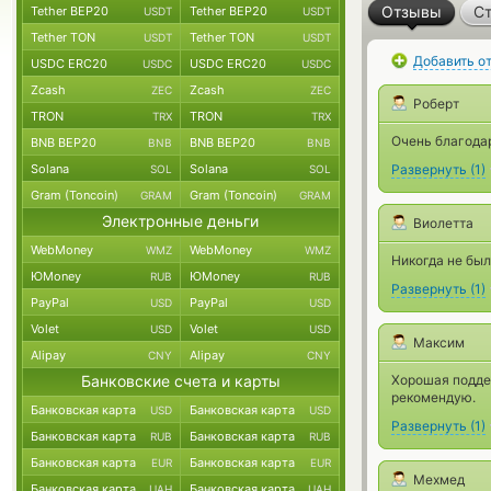
Отзывы
Ст
Tether BEP20
Tether BEP20
USDT
USDT
Tether TON
Tether TON
USDT
USDT
Добавить о
USDC ERC20
USDC ERC20
USDC
USDC
Zcash
Zcash
ZEC
ZEC
Роберт
TRON
TRON
TRX
TRX
Очень благодар
BNB BEP20
BNB BEP20
BNB
BNB
Solana
Solana
Развернуть
(
1
)
SOL
SOL
Gram (Toncoin)
Gram (Toncoin)
GRAM
GRAM
Электронные деньги
Виолетта
WebMoney
WebMoney
WMZ
WMZ
Никогда не был
ЮMoney
ЮMoney
RUB
RUB
Развернуть
(
1
)
PayPal
PayPal
USD
USD
Volet
Volet
USD
USD
Максим
Alipay
Alipay
CNY
CNY
Банковские счета и карты
Хорошая подде
рекомендую.
Банковская карта
Банковская карта
USD
USD
Развернуть
(
1
)
Банковская карта
Банковская карта
RUB
RUB
Банковская карта
Банковская карта
EUR
EUR
Мехмед
Банковская карта
Банковская карта
UAH
UAH