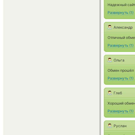
Надежный сайт,
Развернуть
(
1
)
Александр
Отличный обме
Развернуть
(
1
)
Ольга
Обмен прошёл 
Развернуть
(
1
)
Глеб
Хороший обмен
Развернуть
(
1
)
Руслан