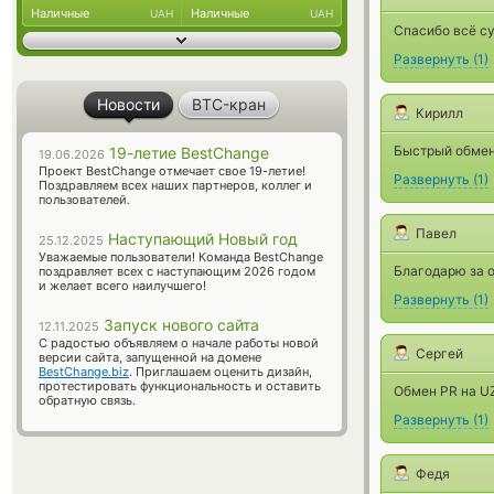
Наличные
Наличные
UAH
UAH
Спасибо всё су
Развернуть
(
1
)
Новости
BTC-кран
Кирилл
Быстрый обменн
19-летие BestChange
19.06.2026
Проект BestChange отмечает свое 19-летие!
Развернуть
(
1
)
Поздравляем всех наших партнеров, коллег и
пользователей.
Павел
Наступающий Новый год
25.12.2025
Уважаемые пользователи! Команда BestChange
Благодарю за о
поздравляет всех с наступающим 2026 годом
и желает всего наилучшего!
Развернуть
(
1
)
Запуск нового сайта
12.11.2025
С радостью объявляем о начале работы новой
Сергей
версии сайта, запущенной на домене
BestChange.biz
. Приглашаем оценить дизайн,
протестировать функциональность и оставить
Обмен PR на UZ
обратную связь.
Развернуть
(
1
)
Федя