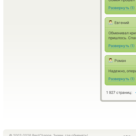
Развернуть
(
1
)
Евгений
Обменивал крип
пришлось. Спа
Развернуть
(
1
)
Роман
Надежно, опера
Развернуть
(
1
)
1 927 страниц:
© 2007-2026 BestChange. Знаем, где обменять!