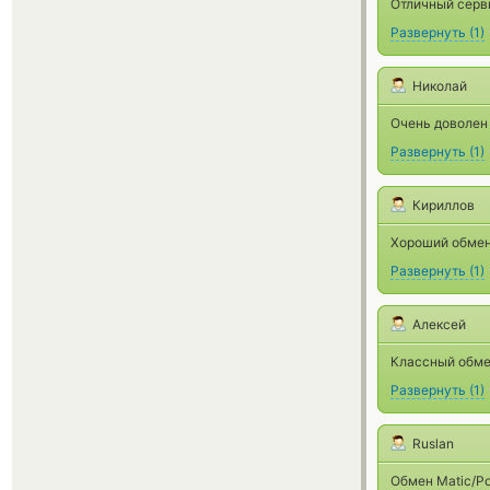
Отличный серви
Развернуть
(
1
)
Николай
Очень доволен
Развернуть
(
1
)
Кириллов
Хороший обмен
Развернуть
(
1
)
Алексей
Классный обмен
Развернуть
(
1
)
Ruslan
Обмен Matic/Po