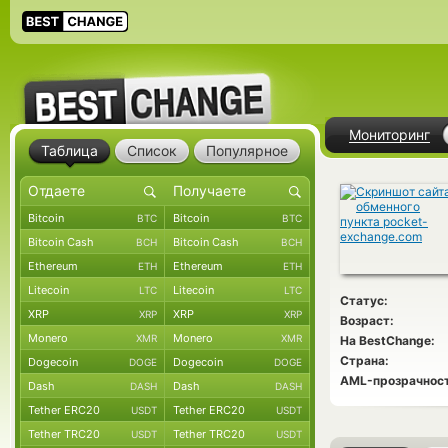
Мониторинг
Таблица
Список
Популярное
Bitcoin
Bitcoin
BTC
BTC
Bitcoin Cash
Bitcoin Cash
BCH
BCH
Ethereum
Ethereum
ETH
ETH
Litecoin
Litecoin
LTC
LTC
Статус:
XRP
XRP
XRP
XRP
Возраст:
Monero
Monero
XMR
XMR
На BestChange:
Страна:
Dogecoin
Dogecoin
DOGE
DOGE
AML-прозрачност
Dash
Dash
DASH
DASH
Tether ERC20
Tether ERC20
USDT
USDT
Tether TRC20
Tether TRC20
USDT
USDT