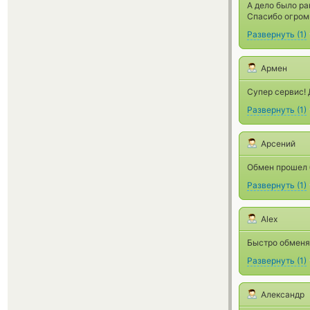
А дело было ра
Спасибо огром
Развернуть
(
1
)
Армен
Супер сервис! 
Развернуть
(
1
)
Арсений
Обмен прошел 
Развернуть
(
1
)
Alex
Быстро обменял
Развернуть
(
1
)
Александр