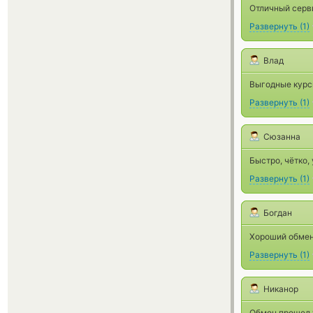
Отличный серв
Развернуть
(
1
)
Влад
Выгодные курсы
Развернуть
(
1
)
Сюзанна
Быстро, чётко,
Развернуть
(
1
)
Богдан
Хороший обменн
Развернуть
(
1
)
Никанор
Обмен прошел 