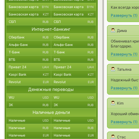
Банковская карта
Банковская карта
BYN
BYN
Как всегда хор
Банковская карта
Банковская карта
KZT
KZT
Развернуть
(
1
)
СБП
СБП
RUB
RUB
Интернет-банкинг
Дима
Сбербанк
Сбербанк
RUB
RUB
Обменивал крип
Альфа-Банк
Альфа-Банк
RUB
RUB
Благодарю.
Т-Банк
Т-Банк
RUB
RUB
Развернуть
(
1
)
ВТБ
ВТБ
RUB
RUB
Приват 24
Приват 24
UAH
UAH
Татьяна
Kaspi Bank
Kaspi Bank
KZT
KZT
Надежный быст
Revolut
Revolut
EUR
EUR
Развернуть
(
1
)
Денежные переводы
WU
WU
USD
USD
Kim
ЗК
ЗК
RUB
RUB
Наличные деньги
Хороший обмен
Наличные
Наличные
USD
USD
Развернуть
(
1
)
Наличные
Наличные
RUB
RUB
Наличные
Наличные
EUR
EUR
Стас