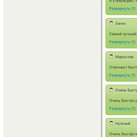
Я утверждаю, ч
Развернуть
(
1
)
Swws
Самый лучший и
Развернуть
(
1
)
Мирослав
Отвечают быстро
Развернуть
(
1
)
Очень быст
Очень быстро 
Развернуть
(
1
)
Нужный
Очень быстро 