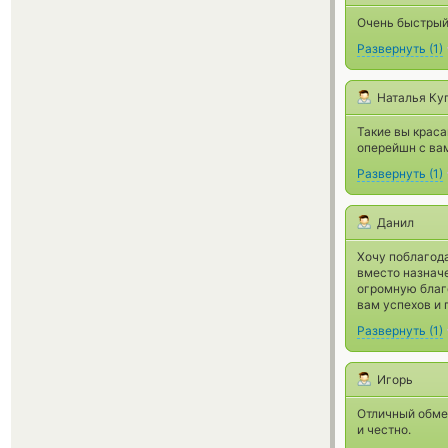
Очень быстрый
Развернуть
(
1
)
Наталья Ку
Такие вы краса
оперейшн с ва
Развернуть
(
1
)
Данил
Хочу поблагода
вместо назнач
огромную благо
вам успехов и 
Развернуть
(
1
)
Игорь
Отличный обмен
и честно.