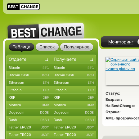
Мониторинг
Таблица
Список
Популярное
Bitcoin
Bitcoin
BTC
BTC
Bitcoin Cash
Bitcoin Cash
BCH
BCH
Ethereum
Ethereum
ETH
ETH
Litecoin
Litecoin
LTC
LTC
Статус:
XRP
XRP
XRP
XRP
Возраст:
Monero
Monero
XMR
XMR
На BestChange:
Страна:
Dogecoin
Dogecoin
DOGE
DOGE
AML-прозрачност
Dash
Dash
DASH
DASH
Tether ERC20
Tether ERC20
USDT
USDT
Tether TRC20
Tether TRC20
USDT
USDT