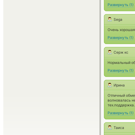
Развернуть
(
1
)
Sega
Очень хорошая
Развернуть
(
1
)
Серж кс
Нормальный об
Развернуть
(
1
)
Ирина
Отличный обме
волновалась н
тех.поддержка.
Развернуть
(
1
)
Таиса