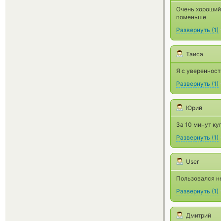
Очень хороший 
поменьше
Развернуть
(
1
)
Таиса
Я с увереннос
Развернуть
(
1
)
Юрий
За 10 минут ку
Развернуть
(
1
)
User
Пользовался не
Развернуть
(
1
)
Дмитрий