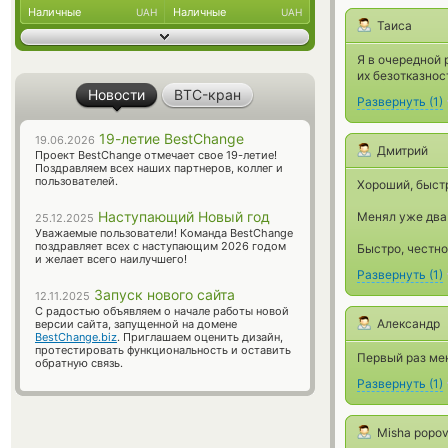
Наличные
Наличные
UAH
UAH
Таиса
Я в очередной 
их безотказнос
Новости
BTC-кран
Развернуть
(
1
)
19-летие BestChange
19.06.2026
Дмитрий
Проект BestChange отмечает свое 19-летие!
Поздравляем всех наших партнеров, коллег и
пользователей.
Хороший, быст
Наступающий Новый год
Менял уже два 
25.12.2025
Уважаемые пользователи! Команда BestChange
поздравляет всех с наступающим 2026 годом
Быстро, честно
и желает всего наилучшего!
Развернуть
(
1
)
Запуск нового сайта
12.11.2025
С радостью объявляем о начале работы новой
Александр
версии сайта, запущенной на домене
BestChange.biz
. Приглашаем оценить дизайн,
протестировать функциональность и оставить
Первый раз мен
обратную связь.
Развернуть
(
1
)
Misha popo