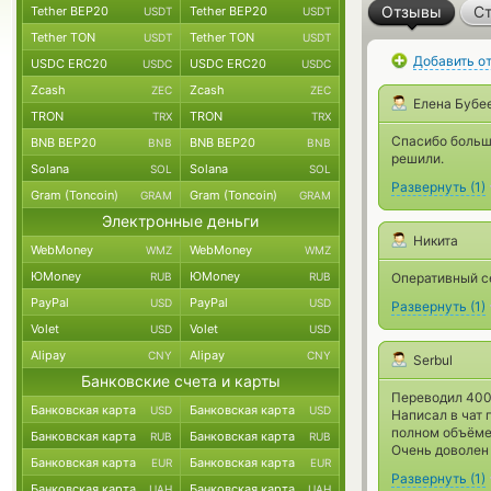
Отзывы
Ст
Tether BEP20
Tether BEP20
USDT
USDT
Tether TON
Tether TON
USDT
USDT
Добавить о
USDC ERC20
USDC ERC20
USDC
USDC
Zcash
Zcash
ZEC
ZEC
Елена Бубе
TRON
TRON
TRX
TRX
Спасибо больш
BNB BEP20
BNB BEP20
BNB
BNB
решили.
Solana
Solana
SOL
SOL
Развернуть
(
1
)
Gram (Toncoin)
Gram (Toncoin)
GRAM
GRAM
Электронные деньги
Никита
WebMoney
WebMoney
WMZ
WMZ
ЮMoney
ЮMoney
RUB
RUB
Оперативный с
PayPal
PayPal
USD
USD
Развернуть
(
1
)
Volet
Volet
USD
USD
Alipay
Alipay
CNY
CNY
Serbul
Банковские счета и карты
Переводил 400
Банковская карта
Банковская карта
USD
USD
Написал в чат 
полном объёме
Банковская карта
Банковская карта
RUB
RUB
Очень доволен
Банковская карта
Банковская карта
EUR
EUR
Развернуть
(
1
)
Банковская карта
Банковская карта
UAH
UAH