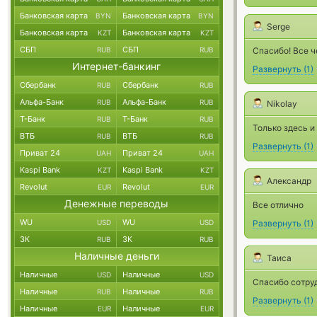
Банковская карта
Банковская карта
BYN
BYN
Serge
Банковская карта
Банковская карта
KZT
KZT
СБП
СБП
RUB
RUB
Спасибо! Все ч
Интернет-банкинг
Развернуть
(
1
)
Сбербанк
Сбербанк
RUB
RUB
Альфа-Банк
Альфа-Банк
RUB
RUB
Nikolay
Т-Банк
Т-Банк
RUB
RUB
Только здесь и
ВТБ
ВТБ
RUB
RUB
Развернуть
(
1
)
Приват 24
Приват 24
UAH
UAH
Kaspi Bank
Kaspi Bank
KZT
KZT
Александр
Revolut
Revolut
EUR
EUR
Денежные переводы
Все отлично
WU
WU
USD
USD
Развернуть
(
1
)
ЗК
ЗК
RUB
RUB
Наличные деньги
Таиса
Наличные
Наличные
USD
USD
Спасибо сотруд
Наличные
Наличные
RUB
RUB
Развернуть
(
1
)
Наличные
Наличные
EUR
EUR