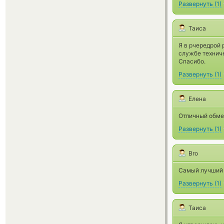
Развернуть
(
1
)
Таиса
Я в рчередрой 
службе технич
Спасибо.
Развернуть
(
1
)
Елена
Отличный обме
Развернуть
(
1
)
Bro
Самый лучший 
Развернуть
(
1
)
Таиса