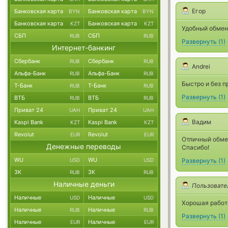
Егор
Банковская карта
Банковская карта
BYN
BYN
Банковская карта
Банковская карта
KZT
KZT
Удобный обмен
СБП
СБП
RUB
RUB
Развернуть
(
1
)
Интернет-банкинг
Сбербанк
Сбербанк
RUB
RUB
Andrei
Альфа-Банк
Альфа-Банк
RUB
RUB
Быстро и без п
Т-Банк
Т-Банк
RUB
RUB
Развернуть
(
1
)
ВТБ
ВТБ
RUB
RUB
Приват 24
Приват 24
UAH
UAH
Вадим
Kaspi Bank
Kaspi Bank
KZT
KZT
Revolut
Revolut
EUR
EUR
Отличный обмен
Денежные переводы
Спасибо!
WU
WU
USD
USD
Развернуть
(
1
)
ЗК
ЗК
RUB
RUB
Наличные деньги
Пользовате
Наличные
Наличные
USD
USD
Хорошая работ
Наличные
Наличные
RUB
RUB
Развернуть
(
1
)
Наличные
Наличные
EUR
EUR