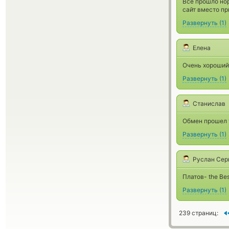
Всё прошло нор
сайт вместо пр
Развернуть
(
1
)
Елена
Очень хороший 
Развернуть
(
1
)
Станислав
Обмен прошел у
Развернуть
(
1
)
Руслан Сер
Платов- the Be
Развернуть
(
1
)
239 страниц: