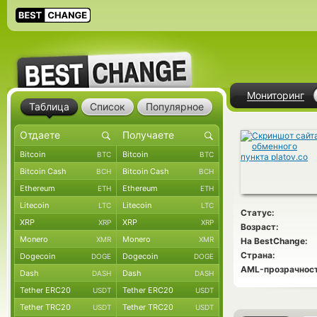
Мониторинг
Таблица
Список
Популярное
Bitcoin
Bitcoin
BTC
BTC
Bitcoin Cash
Bitcoin Cash
BCH
BCH
Ethereum
Ethereum
ETH
ETH
Litecoin
Litecoin
LTC
LTC
Статус:
XRP
XRP
XRP
XRP
Возраст:
Monero
Monero
XMR
XMR
На BestChange:
Страна:
Dogecoin
Dogecoin
DOGE
DOGE
AML-прозрачност
Dash
Dash
DASH
DASH
Tether ERC20
Tether ERC20
USDT
USDT
Tether TRC20
Tether TRC20
USDT
USDT