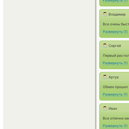
Развернуть
(
1
)
Владимир
Все очень быст
Развернуть
(
1
)
Сергей
Первый раз пол
Развернуть
(
1
)
Артур
Обмен прошел у
Развернуть
(
1
)
Иван
Все отлично ка
Развернуть
(
1
)