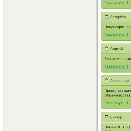
Развернуть
(
1
)
Батурбек
Неоднократно п
Развернуть
(
1
)
Сергей
Все отлично, х
Развернуть
(
1
)
Александр
Провел сегодня
Обменник ставл
Развернуть
(
1
)
Виктор
Обмен RUB -> U