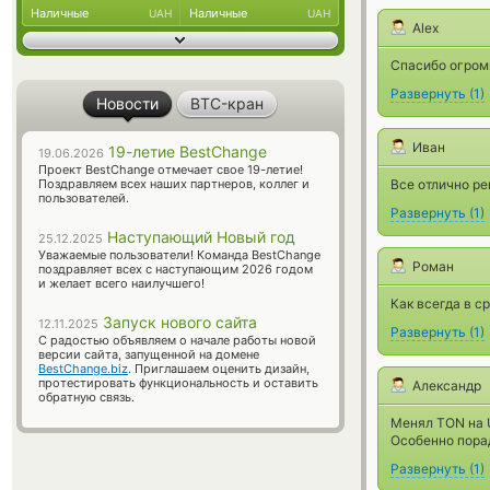
Наличные
Наличные
UAH
UAH
Alex
Спасибо огромн
Развернуть
(
1
)
Новости
BTC-кран
Иван
19-летие BestChange
19.06.2026
Проект BestChange отмечает свое 19-летие!
Поздравляем всех наших партнеров, коллег и
Все отлично р
пользователей.
Развернуть
(
1
)
Наступающий Новый год
25.12.2025
Уважаемые пользователи! Команда BestChange
Роман
поздравляет всех с наступающим 2026 годом
и желает всего наилучшего!
Как всегда в с
Запуск нового сайта
12.11.2025
Развернуть
(
1
)
С радостью объявляем о начале работы новой
версии сайта, запущенной на домене
BestChange.biz
. Приглашаем оценить дизайн,
протестировать функциональность и оставить
Александр
обратную связь.
Менял TON на 
Особенно пора
Развернуть
(
1
)