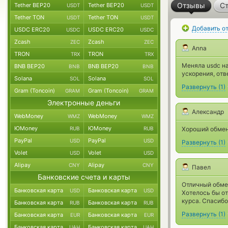
Отзывы
Ст
Tether BEP20
Tether BEP20
USDT
USDT
Tether TON
Tether TON
USDT
USDT
Добавить о
USDC ERC20
USDC ERC20
USDC
USDC
Zcash
Zcash
ZEC
ZEC
Anna
TRON
TRON
TRX
TRX
Меняла usdc на
BNB BEP20
BNB BEP20
BNB
BNB
ускорения, отв
Solana
Solana
SOL
SOL
Развернуть
(
1
)
Gram (Toncoin)
Gram (Toncoin)
GRAM
GRAM
Электронные деньги
Александр
WebMoney
WebMoney
WMZ
WMZ
ЮMoney
ЮMoney
RUB
RUB
Хороший обмен
PayPal
PayPal
USD
USD
Развернуть
(
1
)
Volet
Volet
USD
USD
Alipay
Alipay
CNY
CNY
Павел
Банковские счета и карты
Отличный обмен
Банковская карта
Банковская карта
USD
USD
Хотелось бы о
курса. Спасибо
Банковская карта
Банковская карта
RUB
RUB
Развернуть
(
1
)
Банковская карта
Банковская карта
EUR
EUR
Банковская карта
Банковская карта
UAH
UAH