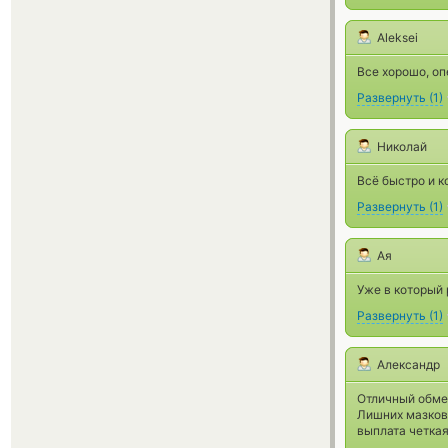
Aleksei
Все хорошо, оп
Развернуть
(
1
)
Николай
Всё быстро и к
Развернуть
(
1
)
Ая
Уже в который 
Развернуть
(
1
)
Александр
Отличный обмен
Лишних мазков 
выплата четкая