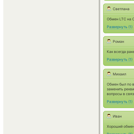
Светлана
Обмен LTC на С
Развернуть
(
1
)
Роман
Как всегда рак
Развернуть
(
1
)
Михаил
Обмен был по 
заменить рекви
вопросы в связ
Развернуть
(
1
)
Иван
Хороший обмен