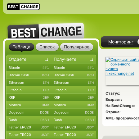
Мониторинг
Таблица
Список
Популярное
Bitcoin
Bitcoin
BTC
BTC
Bitcoin Cash
Bitcoin Cash
BCH
BCH
Ethereum
Ethereum
ETH
ETH
Litecoin
Litecoin
LTC
LTC
Статус:
XRP
XRP
XRP
XRP
Возраст:
Monero
Monero
XMR
XMR
На BestChange:
Страна:
Dogecoin
Dogecoin
DOGE
DOGE
AML-прозрачност
Dash
Dash
DASH
DASH
Tether ERC20
Tether ERC20
USDT
USDT
Tether TRC20
Tether TRC20
USDT
USDT