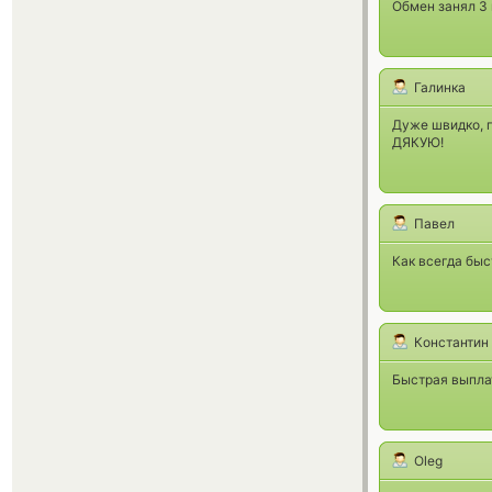
Обмен занял 3
Галинка
Дуже швидко, г
ДЯКУЮ!
Павел
Как всегда быс
Константин
Быстрая выплат
Oleg