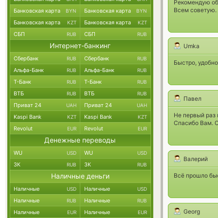
Рекомендую об
Всем советую.
Банковская карта
Банковская карта
BYN
BYN
Банковская карта
Банковская карта
KZT
KZT
СБП
СБП
RUB
RUB
Интернет-банкинг
Umka
Сбербанк
Сбербанк
RUB
RUB
Быстро, удобно
Альфа-Банк
Альфа-Банк
RUB
RUB
Т-Банк
Т-Банк
RUB
RUB
ВТБ
ВТБ
RUB
RUB
Павел
Приват 24
Приват 24
UAH
UAH
Не первый раз 
Kaspi Bank
Kaspi Bank
KZT
KZT
Спасибо Вам. 
Revolut
Revolut
EUR
EUR
Денежные переводы
WU
WU
USD
USD
Валерий
ЗК
ЗК
RUB
RUB
Наличные деньги
Всё прошло быс
Наличные
Наличные
USD
USD
Наличные
Наличные
RUB
RUB
Georg
Наличные
Наличные
EUR
EUR