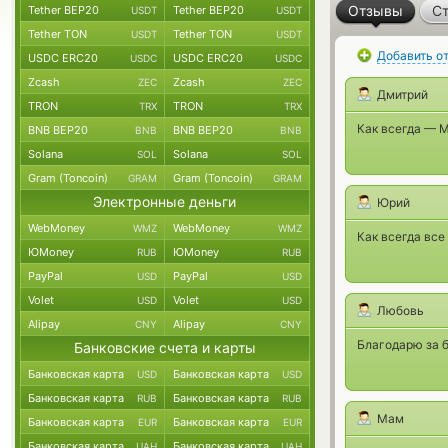
Отзывы
Ст
Tether BEP20
Tether BEP20
USDT
USDT
Tether TON
Tether TON
USDT
USDT
Добавить о
USDC ERC20
USDC ERC20
USDC
USDC
Zcash
Zcash
ZEC
ZEC
Дмитрий
TRON
TRON
TRX
TRX
Как всегда — 
BNB BEP20
BNB BEP20
BNB
BNB
Solana
Solana
SOL
SOL
Gram (Toncoin)
Gram (Toncoin)
GRAM
GRAM
Электронные деньги
Юрий
WebMoney
WebMoney
WMZ
WMZ
Как всегда вс
ЮMoney
ЮMoney
RUB
RUB
PayPal
PayPal
USD
USD
Volet
Volet
USD
USD
Любовь
Alipay
Alipay
CNY
CNY
Благодарю за 
Банковские счета и карты
Банковская карта
Банковская карта
USD
USD
Банковская карта
Банковская карта
RUB
RUB
Мам
Банковская карта
Банковская карта
EUR
EUR
Банковская карта
Банковская карта
UAH
UAH