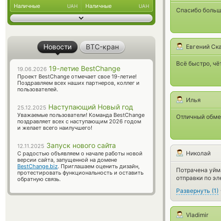
Наличные
Наличные
UAH
UAH
Спасибо большо
Новости
BTC-кран
Евгений Ск
Всё быстро, чё
19-летие BestChange
19.06.2026
Проект BestChange отмечает свое 19-летие!
Поздравляем всех наших партнеров, коллег и
пользователей.
Илья
Наступающий Новый год
25.12.2025
Уважаемые пользователи! Команда BestChange
Отличный обме
поздравляет всех с наступающим 2026 годом
и желает всего наилучшего!
Запуск нового сайта
12.11.2025
Николай
С радостью объявляем о начале работы новой
версии сайта, запущенной на домене
BestChange.biz
. Приглашаем оценить дизайн,
Потрачена уйма
протестировать функциональность и оставить
отправки по эл
обратную связь.
Развернуть
(
1
)
Vladimir