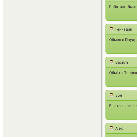
Работают быстр
Геннадий
Обмен с Пауэр$
Василь
Обмін з Перфек
Зоя
Быстро, четко,
Alex