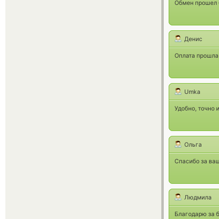
Обмен прошел 
Денис
Оплата прошла 
Umka
Удобно, точно 
Ольга
Спасибо за ваш
Людмила
Благодарю за 