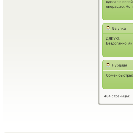
сделал с своей
операцию. Но т
Galynka
ДЯКУЮ.
Бездоганно, як
Нурдидя
Обмен быстрый
484 страницы: