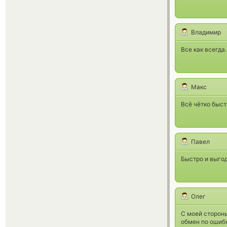
Владимир
Все как всегда
Макс
Всё чётко быст
Павел
Быстро и выгод
Олег
С моей стороны
обмен по ошиб