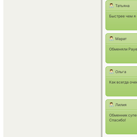
Татьяна
Быстрее чем я 
Марат
Обменяли Payee
Ольга
Как всегда оче
Лилия
Обменник супе
Спасибо!