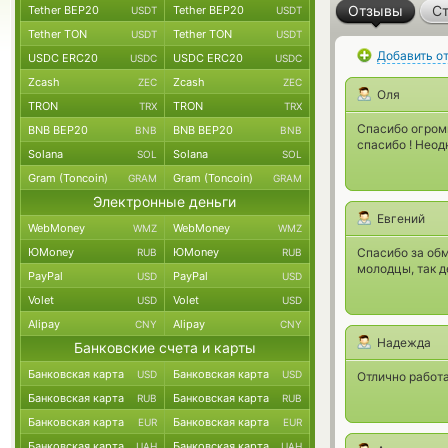
Отзывы
Ст
Tether BEP20
Tether BEP20
USDT
USDT
Tether TON
Tether TON
USDT
USDT
Добавить о
USDC ERC20
USDC ERC20
USDC
USDC
Zcash
Zcash
ZEC
ZEC
Оля
TRON
TRON
TRX
TRX
Спасибо огром
BNB BEP20
BNB BEP20
BNB
BNB
спасибо ! Неод
Solana
Solana
SOL
SOL
Gram (Toncoin)
Gram (Toncoin)
GRAM
GRAM
Электронные деньги
Евгений
WebMoney
WebMoney
WMZ
WMZ
ЮMoney
ЮMoney
Спасибо за обм
RUB
RUB
молодцы, так д
PayPal
PayPal
USD
USD
Volet
Volet
USD
USD
Alipay
Alipay
CNY
CNY
Надежда
Банковские счета и карты
Банковская карта
Банковская карта
USD
USD
Отлично работа
Банковская карта
Банковская карта
RUB
RUB
Банковская карта
Банковская карта
EUR
EUR
Банковская карта
Банковская карта
UAH
UAH