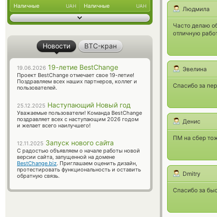
Наличные
Наличные
UAH
UAH
Людмила
Часто делаю о
отличную работ
Новости
BTC-кран
19-летие BestChange
19.06.2026
Эвелина
Проект BestChange отмечает свое 19-летие!
Поздравляем всех наших партнеров, коллег и
Спасибо за пер
пользователей.
Наступающий Новый год
25.12.2025
Уважаемые пользователи! Команда BestChange
поздравляет всех с наступающим 2026 годом
Денис
и желает всего наилучшего!
ПМ на сбер тож
Запуск нового сайта
12.11.2025
С радостью объявляем о начале работы новой
версии сайта, запущенной на домене
BestChange.biz
. Приглашаем оценить дизайн,
протестировать функциональность и оставить
Dmitry
обратную связь.
Спасибо за бы