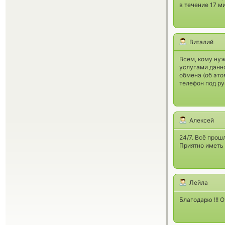
в течение 17 ми
Виталий
Всем, кому ну
услугами данно
обмена (об это
телефон под ру
Алексей
24/7. Всё прош
Приятно иметь
Лейла
Благодарю !!! 