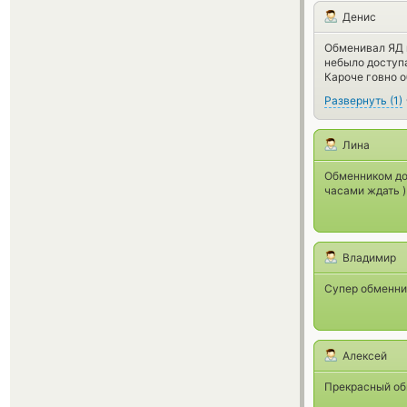
Денис
Обменивал ЯД н
небыло доступа
Кароче говно о
Развернуть
(
1
)
Лина
Обменником дов
часами ждать )
Владимир
Супер обменник
Алексей
Прекрасный об