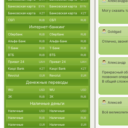
Александра
Банковская карта
Банковская карта
BYN
BYN
Могу сказать т
Банковская карта
Банковская карта
KZT
KZT
СБП
СБП
RUB
RUB
Интернет-банкинг
Goldgad
Сбербанк
Сбербанк
RUB
RUB
Альфа-Банк
Альфа-Банк
Отлично, звоня
RUB
RUB
Т-Банк
Т-Банк
RUB
RUB
ВТБ
ВТБ
RUB
RUB
Приват 24
Приват 24
UAH
UAH
Александр
Kaspi Bank
Kaspi Bank
KZT
KZT
Прекрасный обм
Revolut
Revolut
EUR
EUR
позвонил опер
В общей сложно
Денежные переводы
WU
WU
USD
USD
ЗК
ЗК
RUB
RUB
Алексей
Наличные деньги
Наличные
Наличные
USD
USD
Всё великолепн
Наличные
Наличные
RUB
RUB
Наличные
Наличные
EUR
EUR