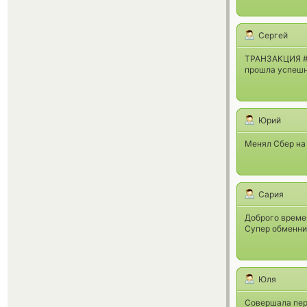
Сергей
ТРАНЗАКЦИЯ #
прошла успешн
Юрий
Менял Сбер на 
Сария
Доброго времен
Супер обменни
Юля
Совершала пере