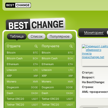
Мониторинг
Таблица
Список
Популярное
Bitcoin
Bitcoin
BTC
BTC
Bitcoin Cash
Bitcoin Cash
BCH
BCH
Ethereum
Ethereum
ETH
ETH
Litecoin
Litecoin
LTC
LTC
Статус:
XRP
XRP
XRP
XRP
Возраст:
Monero
Monero
XMR
XMR
На BestChange:
Страна:
Dogecoin
Dogecoin
DOGE
DOGE
AML-прозрачност
Dash
Dash
DASH
DASH
Tether ERC20
Tether ERC20
USDT
USDT
Tether TRC20
Tether TRC20
USDT
USDT