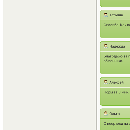
Татьяна
Спасибо! Как в
Надежда
Благодарю за 
обменника.
Алексей
Норм за 3 мин.
Ольга
С пеер юсд на 