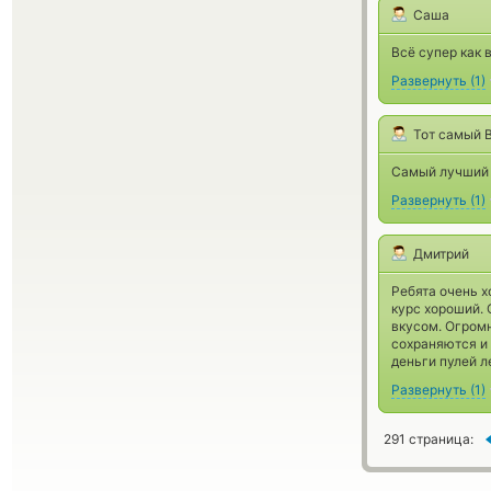
Саша
Всё супер как 
Развернуть
(
1
)
Тот самый 
Самый лучший 
Развернуть
(
1
)
Дмитрий
Ребята очень х
курс хороший. 
вкусом. Огромн
сохраняются и 
деньги пулей л
Развернуть
(
1
)
291 страница: