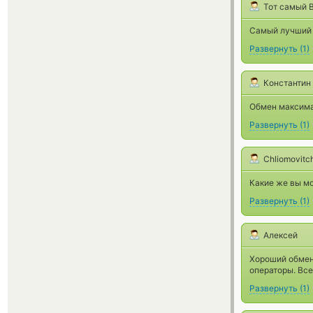
Тот самый 
Самый лучший 
Развернуть
(
1
)
Константин
Обмен максима
Развернуть
(
1
)
Chliomovitc
Какие же вы мо
Развернуть
(
1
)
Алексей
Хороший обмен
операторы. Все
Развернуть
(
1
)