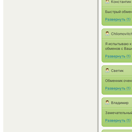
Константин
Быстрый обмен,
Развернуть
(
1
)
Chliomovitc
Я испытываю к
обменов с Ваш
Развернуть
(
1
)
Светик
Обменник очень
Развернуть
(
1
)
Владимир
Замечательный
Развернуть
(
1
)