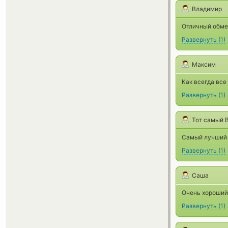
Владимир
Отличный обме
Развернуть
(
1
)
Максим
Как всегда все
Развернуть
(
1
)
Тот самый 
Самый лучший 
Развернуть
(
1
)
Саша
Очень хороший 
Развернуть
(
1
)