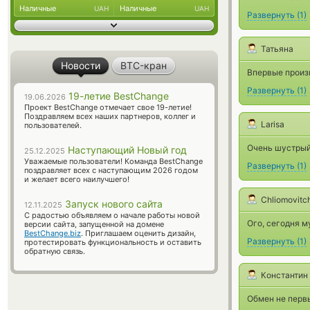
Наличные
Наличные
UAH
UAH
Развернуть
(
1
)
Татьяна
Новости
BTC-кран
Впервые произ
Развернуть
(
1
)
19-летие BestChange
19.06.2026
Проект BestChange отмечает свое 19-летие!
Поздравляем всех наших партнеров, коллег и
Larisa
пользователей.
Очень шустрый
Наступающий Новый год
25.12.2025
Уважаемые пользователи! Команда BestChange
Развернуть
(
1
)
поздравляет всех с наступающим 2026 годом
и желает всего наилучшего!
Chliomovitc
Запуск нового сайта
12.11.2025
С радостью объявляем о начале работы новой
Ого, сегодня м
версии сайта, запущенной на домене
BestChange.biz
. Приглашаем оценить дизайн,
Развернуть
(
1
)
протестировать функциональность и оставить
обратную связь.
Константин
Обмен не перв