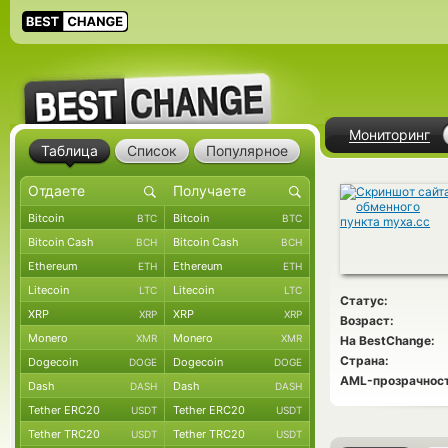
Мониторинг
Таблица
Список
Популярное
Bitcoin
Bitcoin
BTC
BTC
Bitcoin Cash
Bitcoin Cash
BCH
BCH
Ethereum
Ethereum
ETH
ETH
Litecoin
Litecoin
LTC
LTC
Статус:
XRP
XRP
XRP
XRP
Возраст:
Monero
Monero
XMR
XMR
На BestChange:
Страна:
Dogecoin
Dogecoin
DOGE
DOGE
AML-прозрачност
Dash
Dash
DASH
DASH
Tether ERC20
Tether ERC20
USDT
USDT
Tether TRC20
Tether TRC20
USDT
USDT