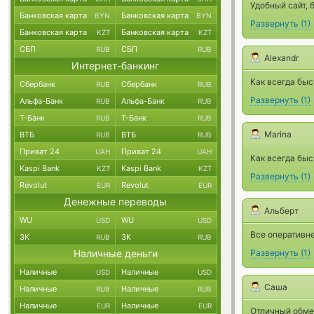
Удобный сайт, 
Банковская карта
Банковская карта
BYN
BYN
Развернуть
(
1
)
Банковская карта
Банковская карта
KZT
KZT
СБП
СБП
RUB
RUB
Alexandr
Интернет-банкинг
Как всегда быс
Сбербанк
Сбербанк
RUB
RUB
Развернуть
(
1
)
Альфа-Банк
Альфа-Банк
RUB
RUB
Т-Банк
Т-Банк
RUB
RUB
Marina
ВТБ
ВТБ
RUB
RUB
Приват 24
Приват 24
UAH
UAH
Как всегда быс
Kaspi Bank
Kaspi Bank
KZT
KZT
Развернуть
(
1
)
Revolut
Revolut
EUR
EUR
Денежные переводы
Альберт
WU
WU
USD
USD
Все оперативне
ЗК
ЗК
RUB
RUB
Наличные деньги
Развернуть
(
1
)
Наличные
Наличные
USD
USD
Саша
Наличные
Наличные
RUB
RUB
Наличные
Наличные
EUR
EUR
Отличный обмен