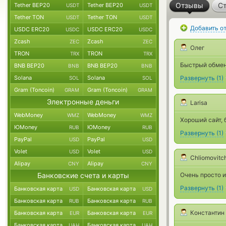
Отзывы
Ст
Tether BEP20
Tether BEP20
USDT
USDT
Tether TON
Tether TON
USDT
USDT
Добавить о
USDC ERC20
USDC ERC20
USDC
USDC
Zcash
Zcash
ZEC
ZEC
Олег
TRON
TRON
TRX
TRX
Быстрый обмен
BNB BEP20
BNB BEP20
BNB
BNB
Solana
Solana
Развернуть
(
1
)
SOL
SOL
Gram (Toncoin)
Gram (Toncoin)
GRAM
GRAM
Электронные деньги
Larisa
WebMoney
WebMoney
WMZ
WMZ
Хороший сайт,
ЮMoney
ЮMoney
RUB
RUB
Развернуть
(
1
)
PayPal
PayPal
USD
USD
Volet
Volet
USD
USD
Chliomovitc
Alipay
Alipay
CNY
CNY
Банковские счета и карты
Очень просто и
Развернуть
(
1
)
Банковская карта
Банковская карта
USD
USD
Банковская карта
Банковская карта
RUB
RUB
Константин
Банковская карта
Банковская карта
EUR
EUR
Банковская карта
Банковская карта
UAH
UAH