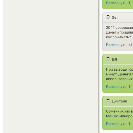
Развернуть
(
1
)
Serj
20.11 соверша
Деньги пришли 
как понимать?
Развернуть
(
4
)
Bill
При выводе про
минут. Деньги 
использования 
Развернуть
(
1
)
Дмитрий
Обменник как в
Меняю монеро 
Развернуть
(
1
)