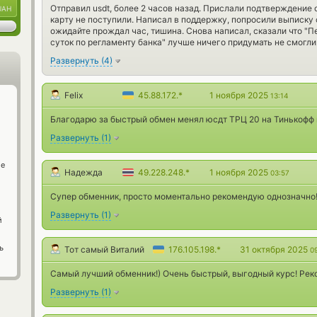
Отправил usdt, более 2 часов назад. Прислали подтверждение о
UAH
карту не поступили. Написал в поддержку, попросили выписку 
ожидайте прождал час, тишина. Снова написал, сказали что "П
суток по регламенту банка" лучше ничего придумать не смогли
Развернуть
(
4
)
Felix
45.88.172.*
1 ноября 2025
13:14
Благодарю за быстрый обмен менял юсдт ТРЦ 20 на Тинькофф 
Развернуть
(
1
)
ge
Надежда
49.228.248.*
1 ноября 2025
03:57
Супер обменник, просто моментально рекомендую однозначно
Развернуть
(
1
)
й
ь
Тот самый Виталий
176.105.198.*
31 октября 2025
0
Самый лучший обменник!) Очень быстрый, выгодный курс! Рек
Развернуть
(
1
)