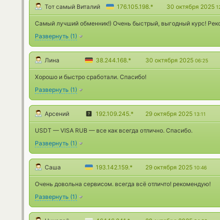
Тот самый Виталий
176.105.198.*
30 октября 2025
1
Самый лучший обменник!) Очень быстрый, выгодный курс! Рек
Развернуть
(
1
)
Лина
38.244.168.*
30 октября 2025
06:25
Хорошо и быстро сработали. Спасибо!
Развернуть
(
1
)
Арсений
192.109.245.*
29 октября 2025
13:11
USDT — VISA RUB — все как всегда отлично. Спасибо.
Развернуть
(
1
)
Саша
193.142.159.*
29 октября 2025
10:46
Очень довольна сервисом. всегда всё отличто! рекомендую!
Развернуть
(
1
)