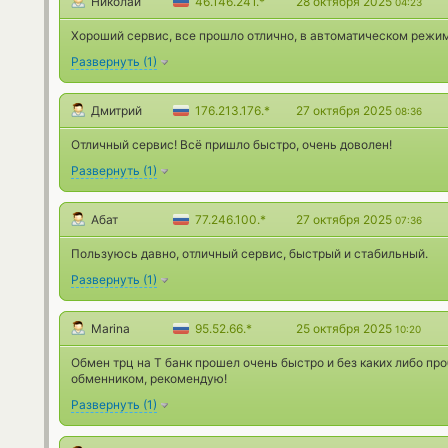
Николай
46.146.241.*
28 октября 2025
04:23
Хороший сервис, все прошло отлично, в автоматическом режим
Развернуть
(
1
)
Дмитрий
176.213.176.*
27 октября 2025
08:36
Отличный сервис! Всё пришло быстро, очень доволен!
Развернуть
(
1
)
Абат
77.246.100.*
27 октября 2025
07:36
Пользуюсь давно, отличный сервис, быстрый и стабильный.
Развернуть
(
1
)
Marina
95.52.66.*
25 октября 2025
10:20
Обмен трц на Т банк прошел очень быстро и без каких либо пр
обменником, рекомендую!
Развернуть
(
1
)