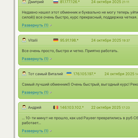
Дмитрий
81.177.126.*
24 октября 2025
21:11
Недавно нашел этот обменник и буквально не могу теперь уйти
силой)) все очень быстро, курс прекрасный, поддержка четкая.
Развернуть
(
1
)
Vitalii
95.91.198.*
24 октября 2025
19:37
Все очень просто, быстро и четко. Приятно работать.
Развернуть
(
1
)
Тот самый Виталий
176.105.197.*
24 октября 2025
1
Самый лучший обменник!) Очень быстрый, выгодный курс! Рек
Развернуть
(
1
)
Андрей
146.103.102.*
22 октября 2025
17:23
... 10-ти минут не прошло, как usd Payeer превратились в руб Сб
работает...
Развернуть
(
1
)