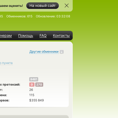
На новый сайт
шаем оценить!
45
Обменников:
615
Обновление:
03:32:08
тнерам
Помощь
FAQ
Контакты
Другие обменники
о пункта
8461
х претензий:
0
270
т:
26
ена:
115
ервов:
$355 849