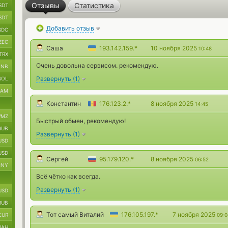
Отзывы
Статистика
SDT
SDT
Добавить отзыв
SDC
ZEC
Саша
193.142.159.*
10 ноября 2025
10:48
TRX
Очень довольна сервисом. рекомендую.
BNB
Развернуть
(
1
)
SOL
RAM
Константин
176.123.2.*
8 ноября 2025
14:45
MZ
Быстрый обмен, рекомендую!
RUB
Развернуть
(
1
)
USD
USD
Сергей
95.179.120.*
8 ноября 2025
06:52
CNY
Всё чётко как всегда.
Развернуть
(
1
)
USD
RUB
Тот самый Виталий
176.105.197.*
7 ноября 2025
EUR
09:0
UAH