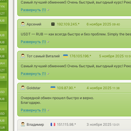
Самый лучший обменник!) Очень быстрый, выгодный курс! Рек
BYN
Развернуть
(
1
)
KZT
RUB
Арсений
192.109.245.*
6 ноября 2025
09:40
USDT — RUB — как всегда быстро и без проблем. Simply the bes
RUB
Развернуть
(
1
)
RUB
RUB
Тот самый Виталий
176.105.196.*
5 ноября 2025
RUB
10:5
UAH
Самый лучший обменник!) Очень быстрый, выгодный курс! Рек
KZT
Развернуть
(
1
)
EUR
Goldstar
109.87.90.*
4 ноября 2025
11:38
USD
Очередной обмен прошел быстро и верно.
RUB
Благодарю.
Развернуть
(
1
)
USD
RUB
Владимир
151.115.98.*
3 ноября 2025
13:01
EUR