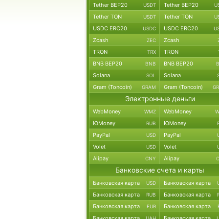
Tether BEP20
Tether BEP20
USDT
U
Tether TON
Tether TON
USDT
U
USDC ERC20
USDC ERC20
USDC
U
Zcash
Zcash
ZEC
TRON
TRON
TRX
BNB BEP20
BNB BEP20
BNB
Solana
Solana
SOL
Gram (Toncoin)
Gram (Toncoin)
GRAM
G
Электронные деньги
WebMoney
WebMoney
WMZ
W
ЮMoney
ЮMoney
RUB
PayPal
PayPal
USD
Volet
Volet
USD
Alipay
Alipay
CNY
Банковские счета и карты
Банковская карта
Банковская карта
USD
Банковская карта
Банковская карта
RUB
Банковская карта
Банковская карта
EUR
Банковская карта
Банковская карта
UAH