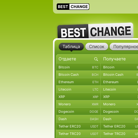
Таблица
Список
Популярно
Bitcoin
Bitcoin
BTC
Bitcoin Cash
Bitcoin Cash
BCH
Ethereum
Ethereum
ETH
Litecoin
Litecoin
LTC
XRP
XRP
XRP
Monero
Monero
XMR
Dogecoin
Dogecoin
DOGE
D
Dash
Dash
DASH
D
Tether ERC20
Tether ERC20
USDT
U
Tether TRC20
Tether TRC20
USDT
U