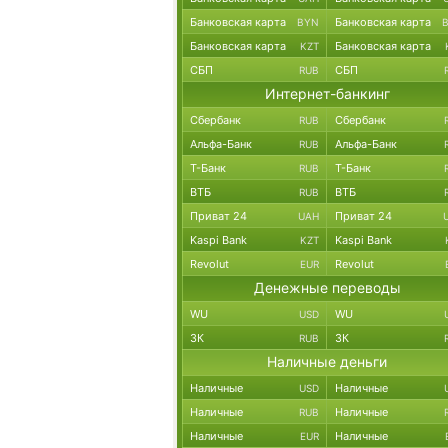
Банковская карта
Банковская карта
BYN
Банковская карта
Банковская карта
KZT
СБП
СБП
RUB
Интернет-банкинг
Сбербанк
Сбербанк
RUB
Альфа-Банк
Альфа-Банк
RUB
Т-Банк
Т-Банк
RUB
ВТБ
ВТБ
RUB
Приват 24
Приват 24
UAH
Kaspi Bank
Kaspi Bank
KZT
Revolut
Revolut
EUR
Денежные переводы
WU
WU
USD
ЗК
ЗК
RUB
Наличные деньги
Наличные
Наличные
USD
Наличные
Наличные
RUB
Наличные
Наличные
EUR