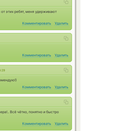
 от этих ребят, меня удерживают
Комментировать
Удалить
Комментировать
Удалить
4:29
омендую!)
Комментировать
Удалить
ера!.. Всё чётко, понятно и быстро
Комментировать
Удалить