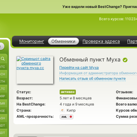
Уже видели новый BestChange? Пригла
Всего курсов:
11023
Мониторинг
Обменники
Проверка адреса
Пар
е
Обменный пункт Муха
BTC
Перейти на сайт Муха
Информация от администратора обменног
BCH
Написать отзыв об обменном пункте
ETH
LTC
Статус:
Отзывов:
активен
XRP
Возраст:
5 лет и 8 месяцев
Финансовы
XMR
На BestChange:
4 года и 9 месяцев
Всего валю
Страна:
Кипр
Курсов обм
OGE
AML-прозрачность:
Сумма рез
AML
ASH
SDT
SDT