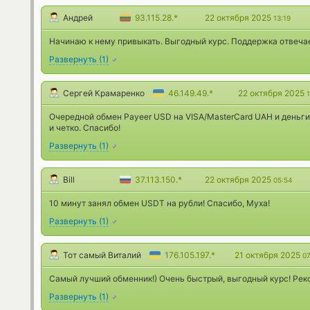
Андрей
93.115.28.*
22 октября 2025
13:19
Начинаю к нему привыкать. Выгодный курс. Поддержка отвеча
Развернуть
(
1
)
Сергей Крамаренко
46.149.49.*
22 октября 2025
Очередной обмен Payeer USD на VISA/MasterCard UAH и деньги 
и четко. Спасибо!
Развернуть
(
1
)
Bill
37.113.150.*
22 октября 2025
05:54
10 минут занял обмен USDT на рубли! Спасибо, Муха!
Развернуть
(
1
)
Тот самый Виталий
176.105.197.*
21 октября 2025
07
Самый лучший обменник!) Очень быстрый, выгодный курс! Рек
Развернуть
(
1
)