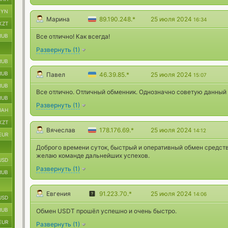
BYN
Марина
89.190.248.*
25 июля 2024
16:34
KZT
RUB
Все отлично! Как всегда!
Развернуть
(
1
)
RUB
RUB
Павел
46.39.85.*
25 июля 2024
15:07
RUB
Все отлично. Отличный обменник. Однозначно советую данный
RUB
Развернуть
(
1
)
UAH
KZT
Вячеслав
178.176.69.*
25 июля 2024
14:12
EUR
Доброго времени суток, быстрый и оперативный обмен средств,
желаю команде дальнейших успехов.
USD
Развернуть
(
1
)
RUB
Евгения
91.223.70.*
25 июля 2024
14:06
USD
RUB
Обмен USDT прошёл успешно и очень быстро.
EUR
Развернуть
(
1
)