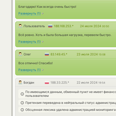
Благодарю! Как всегда очень быстро!
Развернуть
(
1
)
Пользователь
188.168.253.*
24 июля 2024
00:50
Всё ровно. Хоть и была большая нагрузка, перевели быстро.
Развернуть
(
1
)
Олег
83.149.45.*
23 июля 2024
15:08
Все отлично! Спасибо!
Развернуть
(
1
)
Богдан
188.33.225.*
22 июля 2024
19:54
По имеющимся данным, обменный пункт не имеет финансо
пользователем
Претензия переведена в нейтральный статус администра
Обсценная лексика удалена администрацией мониторинга