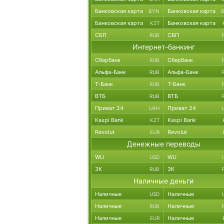
Банковская карта
Банковская карта
BYN
Банковская карта
Банковская карта
KZT
СБП
СБП
RUB
Интернет-банкинг
Сбербанк
Сбербанк
RUB
Альфа-Банк
Альфа-Банк
RUB
Т-Банк
Т-Банк
RUB
ВТБ
ВТБ
RUB
Приват 24
Приват 24
UAH
Kaspi Bank
Kaspi Bank
KZT
Revolut
Revolut
EUR
Денежные переводы
WU
WU
USD
ЗК
ЗК
RUB
Наличные деньги
Наличные
Наличные
USD
Наличные
Наличные
RUB
Наличные
Наличные
EUR