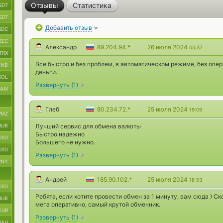
Отзывы
Статистика
SDT
SDT
Добавить отзыв
SDC
ZEC
Александр
89.204.94.*
26 июля 2024
05:37
TRX
Все быстро и без проблем, в автоматическом режиме, без опера
BNB
деньги.
SOL
Развернуть
(
1
)
RAM
Глеб
80.234.72.*
25 июля 2024
19:09
MZ
RUB
Лучший сервис для обмена валюты
Быстро надежно
USD
Большего не нужно.
USD
Развернуть
(
1
)
CNY
Андрей
185.90.102.*
25 июля 2024
18:53
USD
Ребята, если хотите провести обмен за 1 минуту, вам сюда ) С
RUB
мега оперативно, самый крутой обменник.
EUR
Развернуть
(
1
)
UAH