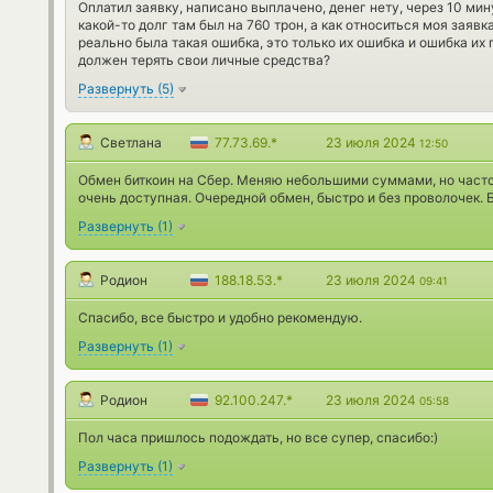
Оплатил заявку, написано выплачено, денег нету, через 10 ми
какой-то долг там был на 760 трон, а как относиться моя заявк
реально была такая ошибка, это только их ошибка и ошибка их
должен терять свои личные средства?
Развернуть
(
5
)
Светлана
77.73.69.*
23 июля 2024
12:50
Обмен биткоин на Сбер. Меняю небольшими суммами, но часто
очень доступная. Очередной обмен, быстро и без проволочек. 
Развернуть
(
1
)
Родион
188.18.53.*
23 июля 2024
09:41
Спасибо, все быстро и удобно рекомендую.
Развернуть
(
1
)
Родион
92.100.247.*
23 июля 2024
05:58
Пол часа пришлось подождать, но все супер, спасибо:)
Развернуть
(
1
)