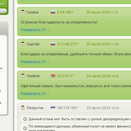
UAH
Галина
5.44.169.*
25 июля 2024
11:41
Огромная благодарность за оперативность!
Развернуть
(
1
)
Сергей
217.148.217.*
25 июля 2024
11:38
Благодарю за оперативный, удобный и точный обмен. Всем ре
Развернуть
(
1
)
ge
Vladimir
37.214.17.*
24 июля 2024
18:02
Офигенный сервис, был промежуток, вернулся, всё тоже самое,
й
Развернуть
(
1
)
ь
Петруччи
185.174.159.*
23 июля 2024
10:29
Данный отзыв мог быть оставлен с целью дискредитации 
По имеющимся данным, обменный пункт не имеет финансо
пользователем