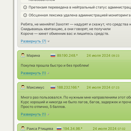
Претензия переведена в нейтральный статус администра
Обсценная лексика удалена администрацией мониторинга
Ребята, не меняйте! Захотят — надурят и скажут, что средства
Скидываешь квитанцию, а они говорят, не получили
Короче — кинет обменник вас и лишитесь средств.
Развернуть
(
7
)
Марина
89.190.248.*
24 июля 2024
09:23
Покупка прошла быстро и без проблем!
Развернуть
(
1
)
Максимус
188.232.166.*
24 июля 2024
07:23
Много раз пользовался. По нужным мне направлениям этот об
Курс хороший и никогда не было лагов, багов, задержек и проч
Просто отлично, 5 баллов.
Развернуть
(
1
)
Раиса Ртищева
194.34.98.*
24 июля 2024
07:02