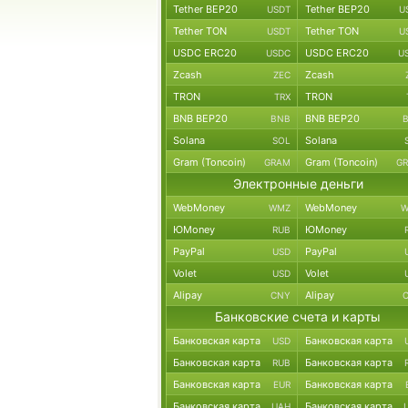
Tether BEP20
Tether BEP20
USDT
U
Tether TON
Tether TON
USDT
U
USDC ERC20
USDC ERC20
USDC
U
Zcash
Zcash
ZEC
TRON
TRON
TRX
BNB BEP20
BNB BEP20
BNB
Solana
Solana
SOL
Gram (Toncoin)
Gram (Toncoin)
GRAM
G
Электронные деньги
WebMoney
WebMoney
WMZ
W
ЮMoney
ЮMoney
RUB
PayPal
PayPal
USD
Volet
Volet
USD
Alipay
Alipay
CNY
Банковские счета и карты
Банковская карта
Банковская карта
USD
Банковская карта
Банковская карта
RUB
Банковская карта
Банковская карта
EUR
Банковская карта
Банковская карта
UAH