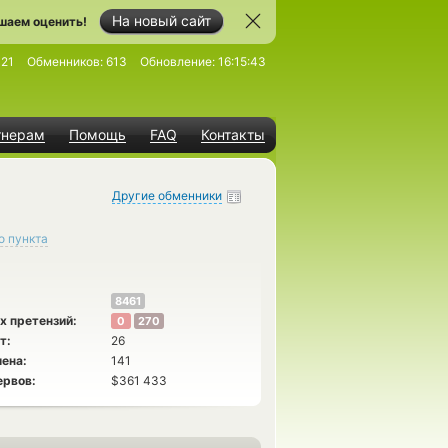
На новый сайт
шаем оценить!
21
Обменников:
613
Обновление:
16:15:43
тнерам
Помощь
FAQ
Контакты
Другие обменники
о пункта
8461
х претензий:
0
270
т:
26
ена:
141
ервов:
$361 433