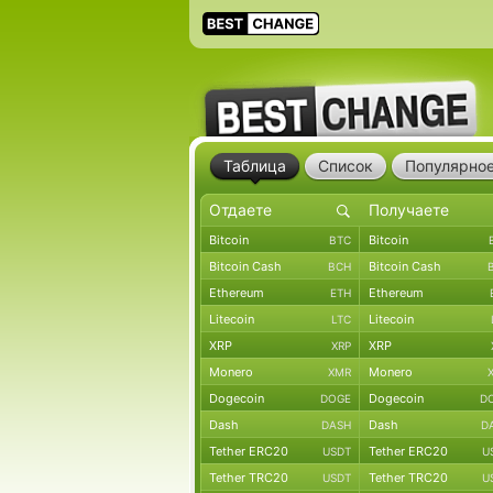
Таблица
Список
Популярно
Bitcoin
Bitcoin
BTC
Bitcoin Cash
Bitcoin Cash
BCH
Ethereum
Ethereum
ETH
Litecoin
Litecoin
LTC
XRP
XRP
XRP
Monero
Monero
XMR
Dogecoin
Dogecoin
DOGE
D
Dash
Dash
DASH
D
Tether ERC20
Tether ERC20
USDT
U
Tether TRC20
Tether TRC20
USDT
U