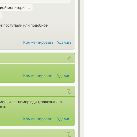
цией мониторинга
 не поступали или подобное
Комментировать
Удалить
Комментировать
Удалить
менник — номер один, однозначно.
его.
Комментировать
Удалить