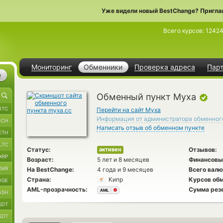
Уже видели новый BestChange? Пригла
Всего курсов:
12424
Мониторинг
Обменники
Проверка адреса
Пар
е
Обменный пункт Муха
BTC
Перейти на сайт Муха
Информация от администратора обменног
BCH
Написать отзыв об обменном пункте
ETH
LTC
Статус:
Отзывов:
активен
XRP
Возраст:
5 лет и 8 месяцев
Финансовы
XMR
На BestChange:
4 года и 9 месяцев
Всего валю
Страна:
Кипр
Курсов обм
OGE
AML-прозрачность:
Сумма рез
AML
ASH
SDT
SDT